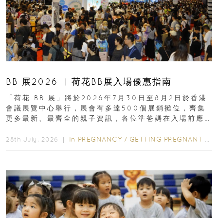
BB 展2026 ︳荷花BB展入場優惠指南
「荷花 BB 展」將於2026年7月30日至8月2日於香港
會議展覽中心舉行，展會有多達500個展銷攤位，齊集
更多最新、最齊全的親子資訊，各位準爸媽在入場前應
先閱讀購物指南...
In
PREGNANCY
/
GETTING PREGNANT
/
P
28th July, 2026 ｜