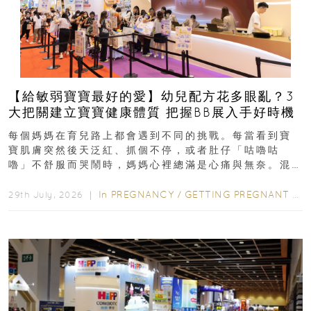
【給敏弱寶寶最好的愛】幼兒配方花多眼亂？3
大把關建立寶寶健康體質 把握BB展入手好時機
每個媽媽在育兒路上都會遇到不同的挑戰。每當看到寶
寶肌膚突然後天泛紅、抓個不停，或者肚仔「咕嚕咕
嚕」不舒服而哭鬧時，媽媽心裡總滿是心痛與無奈。混
合餵養揀奶粉？選擇幼兒配...
In
PREGNANCY
/
GETTING PREGNANT
/
P
29th July, 2026 ｜