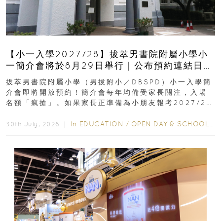
【小一入學2027/28】拔萃男書院附屬小學小
一簡介會將於8月29日舉行｜公布預約連結日期
｜更設有網上重溫
拔萃男書院附屬小學（男拔附小／DBSPD）小一入學簡
介會即將開放預約！簡介會每年均備受家長關注，入場
名額「瘋搶」。如果家長正準備為小朋友報考2027/28
學年小一，想...
In
EDUCATION
/
OPEN DAY & SCHOOL EVENTS
30th July, 2026 ｜