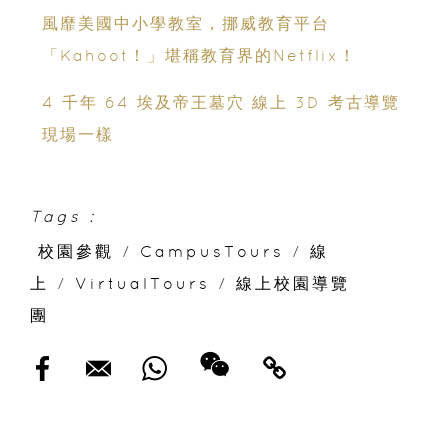
港了！
風靡美國中小學教室，挪威教育平台
「Kahoot！」堪稱教育界的Netflix！
4 千年 64 埃及帝王墓穴 線上 3D 考古導覽
現場一樣
Tags :
校園參觀
/
CampusTours
/
線
上
/
VirtualTours
/
線上校園導覽
團