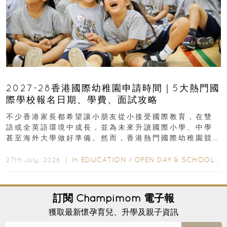
2027-28香港國際幼稚園申請時間｜5大熱門國
際學校報名日期、學費、面試攻略
不少香港家長都希望讓小朋友從小接受國際教育，在雙
語或全英語環境中成長，並為未來升讀國際小學、中學
甚至海外大學做好準備。然而，香港熱門國際幼稚園競
爭激烈，大部分學校會於入學前約一年開始接受申請...
In
EDUCATION
/
OPEN DAY & SCHOOL EVENTS
27th July, 2026 ｜
訂閱
Champimom
電子報
獲取最新懷孕育兒、升學及親子資訊