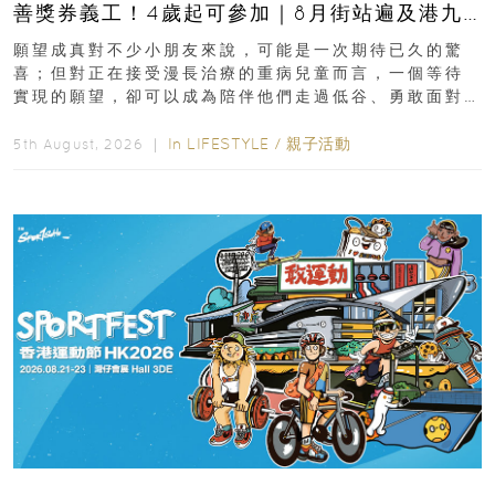
善獎券義工！4歲起可參加｜8月街站遍及港九
新界
願望成真對不少小朋友來說，可能是一次期待已久的驚
喜；但對正在接受漫長治療的重病兒童而言，一個等待
實現的願望，卻可以成為陪伴他們走過低谷、勇敢面對
逆境的重要力量。▲ 願...
In
LIFESTYLE
/
親子活動
5th August, 2026 ｜