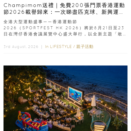
Champimom送禮｜免費200張門票香港運動
節2026載譽歸來：一次睇盡匹克球、新興運
動、街舞比賽＋逾百運動品牌展覽
全港大型運動盛事——香港運動節
2026（SPORTFEST HK 2026）將於8月21日至23
日在灣仔香港會議展覽中心盛大舉行，以全新主題「敢
運動大排檔」登場，集合...
In
LIFESTYLE
/
親子活動
3rd August, 2026 ｜