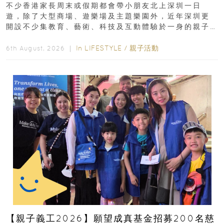
齡、交通、門票、開放時間
不少香港家長周末或假期都會帶小朋友北上深圳一日
遊，除了大型商場、遊樂場及主題樂園外，近年深圳更
開設不少集教育、藝術、科技及互動體驗於一身的親子
好去處！暑假唔想再行商場...
In
LIFESTYLE
/
親子活動
6th August, 2026 ｜
【親子義工2026】願望成真基金招募200名慈