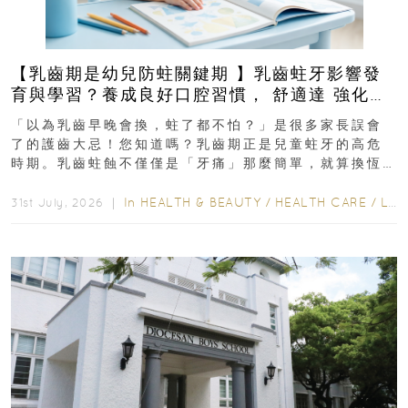
【乳齒期是幼兒防蛀關鍵期 】乳齒蛀牙影響發
育與學習？養成良好口腔習慣， 舒適達 強化琺
瑯質 兒童牙膏防護指南
「以為乳齒早晚會換，蛀了都不怕？」是很多家長誤會
了的護齒大忌！您知道嗎？乳齒期正是兒童蛀牙的高危
時期。乳齒蛀蝕不僅僅是「牙痛」那麼簡單，就算換恆
齒也有影響！後果將如骨牌效應般...
In
HEALTH & BEAUTY
/
HEALTH CARE
/
LIFESTYLE
31st July, 2026 ｜