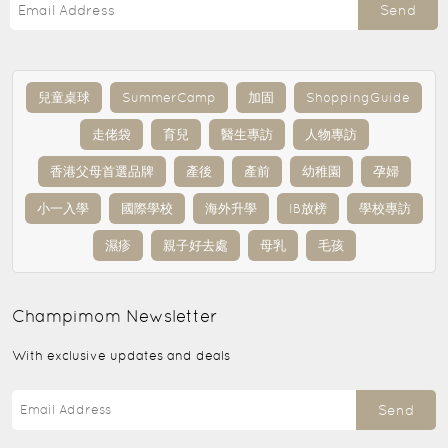
Send
兒童桌球
SummerCamp
加固
ShoppingGuide
走佬袋
育兒
醫生專訪
人物專訪
香港父母首選品牌
產後
產前
幼稚園
孕婦
小一入學
國際學校
海外升學
IB放榜
學校專訪
濕疹
親子好去處
母乳
毛孩
Champimom
Newsletter
With exclusive updates and deals
Send