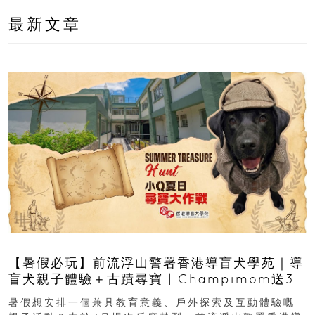
最新文章
【暑假必玩】前流浮山警署香港導盲犬學苑｜導
盲犬親子體驗＋古蹟尋寶 | Champimom送3
組免費名額
暑假想安排一個兼具教育意義、戶外探索及互動體驗嘅