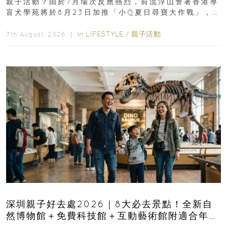
親子活動？由於7月場次反應熱烈，前流浮山警署香港導
盲犬學苑將於8月23日加推「小Q夏日尋寶大作戰」，家
長與小朋友可以走進前流浮山警署...
In
LIFESTYLE
/
親子活動
7th August, 2026 ｜
深圳親子好去處2026｜8大必去景點！全新自
然博物館＋免費科技館＋互動藝術館附適合年