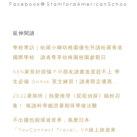
Facebook@StamfordAmericanSchoolH
延伸閱讀 :
學校專訪｜哈羅小獅幼稚園優先升讀哈羅香港
國際學校 讀者尊享幼稚園校園參觀日
SEN家長好煩惱？小朋友讀書進度趕不上 學
生必備 GoAsk 英文練習！讀者限定優惠
$488
2022暑期班｜熱愛推理《屁屁偵探》鐵粉召
集！ 報讀科學鑑證暑期班學做法醫
不出國也能環遊世界，風靡日本
「YouConnect Travel」VR線上旅遊來香