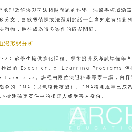
e）是一門處理及解決與司法相關問題的科學，法醫學領域涵
多分支，喜歡煲偵探或法證劇的話一定會知道有絕對
要證物，過往成為很多案件的破案關鍵。
 血濺形態分析
 為 7-20 歲學生提供強化課程、學術提升及考試準備等
出的 Experiential Learning Programs 包
ne Forensics。課程由兩位法證科學專家主講，內容
令的 DNA（脫氧核糖核酸）。DNA檢測近年已成
NA檢測確定案件中的嫌疑人或受害人身份。