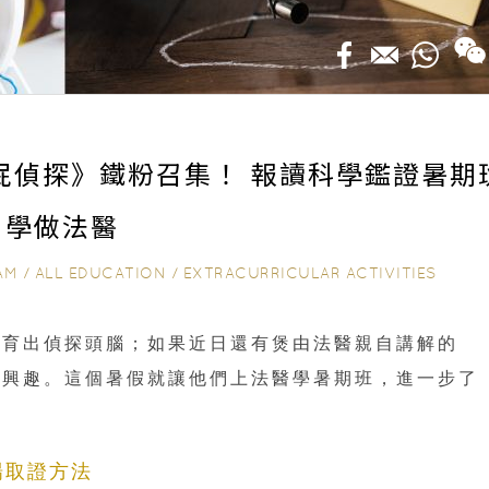
屁屁偵探》鐵粉召集！ 報讀科學鑑證暑期
學做法醫
AM
/
ALL EDUCATION
/
EXTRACURRICULAR ACTIVITIES
已育出偵探頭腦；如果近日還有煲由法醫親自講解的
感興趣。這個暑假就讓他們上法醫學暑期班，進一步了
現場取證方法