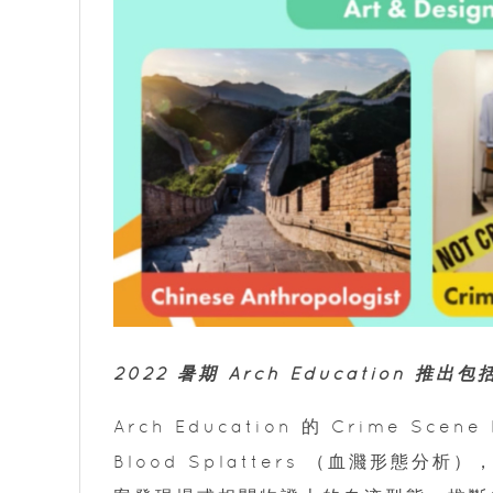
2022 暑期 Arch Educatio
Arch Education 的 Crime Sc
Blood Splatters （血濺形態