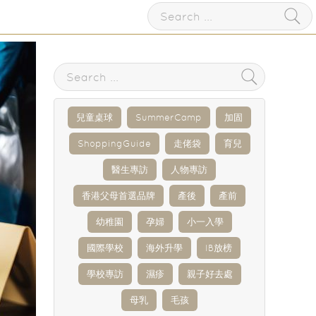
兒童桌球
SummerCamp
加固
ShoppingGuide
走佬袋
育兒
醫生專訪
人物專訪
香港父母首選品牌
產後
產前
幼稚園
孕婦
小一入學
國際學校
海外升學
IB放榜
學校專訪
濕疹
親子好去處
母乳
毛孩