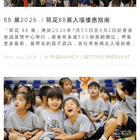
BB 展2026 ︳荷花BB展入場優惠指南
「荷花 BB 展」將於2026年7月30日至8月2日於香港
會議展覽中心舉行，展會有多達500個展銷攤位，齊集
更多最新、最齊全的親子資訊，各位準爸媽在入場前應
先閱讀購物指南...
In
PREGNANCY
/
GETTING PREGNANT
/
P
28th July, 2026 ｜