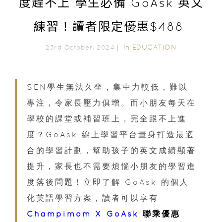
度趕不上 學生必備 GoAsk 英文
練習！讀者限定優惠$488
In
EDUCATION
23rd October, 2024｜
SEN學生無法久坐，集中力較低，難以
專注，令家長壓力俱增。而小朋友每天在
學校的課堂或補習班上，完全跟不上進
度？GoAsk 線上學習平台量身打造最適
合的學習計劃，幫助孩子的英文成績顯著
提升，家長也不需要煩惱小朋友的學習進
度落後問題！立即了解 GoAsk 的個人
化英語學習方案，讀者可以享有
Champimom X GoAsk
聯乘優惠