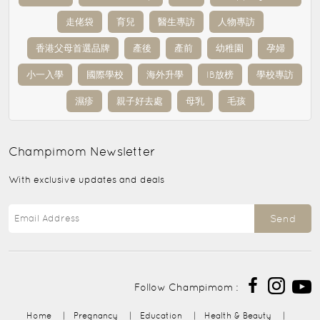
走佬袋
育兒
醫生專訪
人物專訪
香港父母首選品牌
產後
產前
幼稚園
孕婦
小一入學
國際學校
海外升學
IB放榜
學校專訪
濕疹
親子好去處
母乳
毛孩
Champimom
Newsletter
With exclusive updates and deals
Send
Follow Champimom :
Home
|
Pregnancy
|
Education
|
Health & Beauty
|