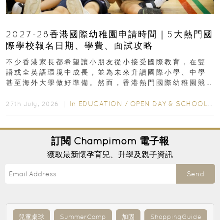
2027-28香港國際幼稚園申請時間｜5大熱門國
際學校報名日期、學費、面試攻略
不少香港家長都希望讓小朋友從小接受國際教育，在雙
語或全英語環境中成長，並為未來升讀國際小學、中學
甚至海外大學做好準備。然而，香港熱門國際幼稚園競
爭激烈，大部分學校會於入學前約一年開始接受申請...
In
EDUCATION
/
OPEN DAY & SCHOOL EVENTS
27th July, 2026 ｜
訂閱
Champimom
電子報
獲取最新懷孕育兒、升學及親子資訊
Send
兒童桌球
SummerCamp
加固
ShoppingGuide