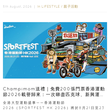
逆境的重要力量。▲ 願...
In
LIFESTYLE
/
親子活動
5th August, 2026 ｜
Champimom送禮｜免費200張門票香港運動
節2026載譽歸來：一次睇盡匹克球、新興運
動、街舞比賽＋逾百運動品牌展覽
全港大型運動盛事——香港運動節
2026（SPORTFEST HK 2026）將於8月21日至23