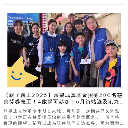
【親子義工2026】願望成真基金招募200名慈
善獎券義工！4歲起可參加｜8月街站遍及港九
新界
願望成真對不少小朋友來說，可能是一次期待已久的驚
喜；但對正在接受漫長治療的重病兒童而言，一個等待
實現的願望，卻可以成為陪伴他們走過低谷、勇敢面對