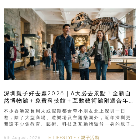
深圳親子好去處2026｜8大必去景點！全新自
然博物館＋免費科技館＋互動藝術館附適合年
齡、交通、門票、開放時間
不少香港家長周末或假期都會帶小朋友北上深圳一日
遊，除了大型商場、遊樂場及主題樂園外，近年深圳更
開設不少集教育、藝術、科技及互動體驗於一身的親子
好去處！暑假唔想再行商場...
In
LIFESTYLE
/
親子活動
6th August, 2026 ｜