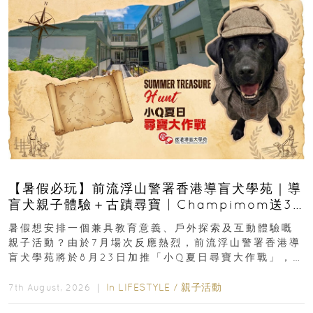
【暑假必玩】前流浮山警署香港導盲犬學苑｜導
盲犬親子體驗＋古蹟尋寶 | Champimom送3
組免費名額
暑假想安排一個兼具教育意義、戶外探索及互動體驗嘅
親子活動？由於7月場次反應熱烈，前流浮山警署香港導
盲犬學苑將於8月23日加推「小Q夏日尋寶大作戰」，家
長與小朋友可以走進前流浮山警署...
In
LIFESTYLE
/
親子活動
7th August, 2026 ｜