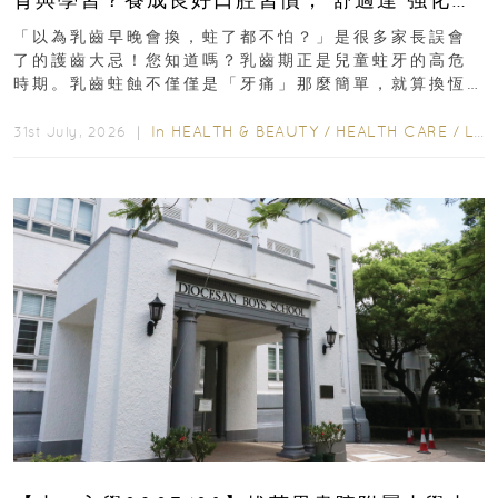
瑯質 兒童牙膏防護指南
「以為乳齒早晚會換，蛀了都不怕？」是很多家長誤會
了的護齒大忌！您知道嗎？乳齒期正是兒童蛀牙的高危
時期。乳齒蛀蝕不僅僅是「牙痛」那麼簡單，就算換恆
齒也有影響！後果將如骨牌效應般...
In
HEALTH & BEAUTY
/
HEALTH CARE
/
LIFESTYLE
31st July, 2026 ｜