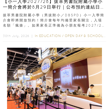
【小一入學2027/28】拔萃男書院附屬小學小
一簡介會將於8月29日舉行｜公布預約連結日期
｜更設有網上重溫
拔萃男書院附屬小學（男拔附小／DBSPD）小一入學簡
介會即將開放預約！簡介會每年均備受家長關注，入場
名額「瘋搶」。如果家長正準備為小朋友報考2027/28
學年小一，想...
In
EDUCATION
/
OPEN DAY & SCHOOL EVENTS
30th July, 2026 ｜