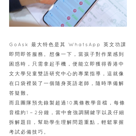
GoAsk 最大特色是其 WhatsApp 英文功課
即問即答服務。想像一下，當孩子對作業感到
困惑時，只需拿起手機，便能立即獲得香港中
文大學兒童雙語研究中心的專業指導，這就像
在口袋裡裝了一個隨身英語老師，隨時準備解
答疑難。
而且團隊預先錄製超過10萬條教學音檔，每條
音檔約1－2分鐘，當中會強調關鍵字以及仔細
拆解題目，幫助學生理解問題重點，輕鬆掌握
考試必備技巧。