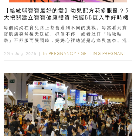
【給敏弱寶寶最好的愛】幼兒配方花多眼亂？3
大把關建立寶寶健康體質 把握BB展入手好時機
每個媽媽在育兒路上都會遇到不同的挑戰。每當看到寶
寶肌膚突然後天泛紅、抓個不停，或者肚仔「咕嚕咕
嚕」不舒服而哭鬧時，媽媽心裡總滿是心痛與無奈。混
合餵養揀奶粉？選擇幼兒配...
In
PREGNANCY
/
GETTING PREGNANT
/
P
29th July, 2026 ｜