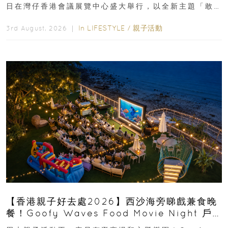
日在灣仔香港會議展覽中心盛大舉行，以全新主題「敢
運動大排檔」登場，集合...
In
LIFESTYLE
/
親子活動
3rd August, 2026 ｜
【香港親子好去處2026】西沙海旁睇戲兼食晚
餐！Goofy Waves Food Movie Night 戶
外影院逢週末登場