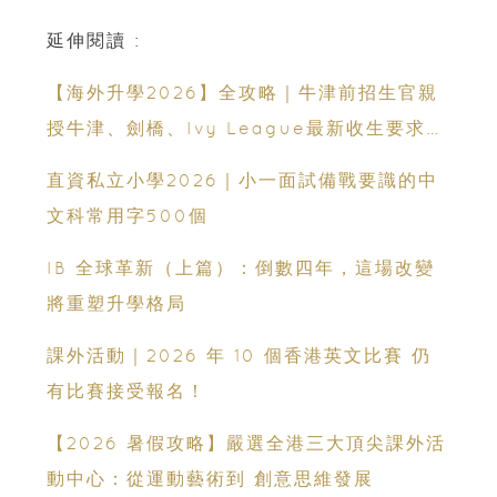
延伸閱讀 :
【海外升學2026】全攻略｜牛津前招生官親
授牛津、劍橋、Ivy League最新收生要求｜
免費海外升學講座
直資私立小學2026｜小一面試備戰要識的中
文科常用字500個
IB 全球革新（上篇）：倒數四年，這場改變
將重塑升學格局
課外活動｜2026 年 10 個香港英文比賽 仍
有比賽接受報名！
【2026 暑假攻略】嚴選全港三大頂尖課外活
動中心：從運動藝術到 創意思維發展