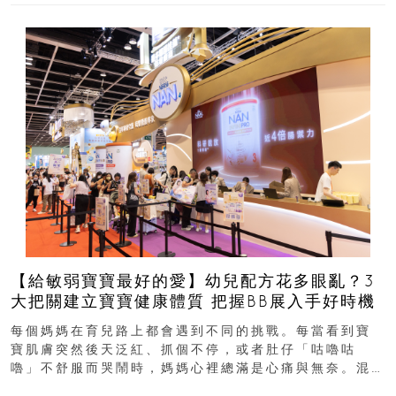
【給敏弱寶寶最好的愛】幼兒配方花多眼亂？3
大把關建立寶寶健康體質 把握BB展入手好時機
每個媽媽在育兒路上都會遇到不同的挑戰。每當看到寶
寶肌膚突然後天泛紅、抓個不停，或者肚仔「咕嚕咕
嚕」不舒服而哭鬧時，媽媽心裡總滿是心痛與無奈。混
合餵養揀奶粉？選擇幼兒配...