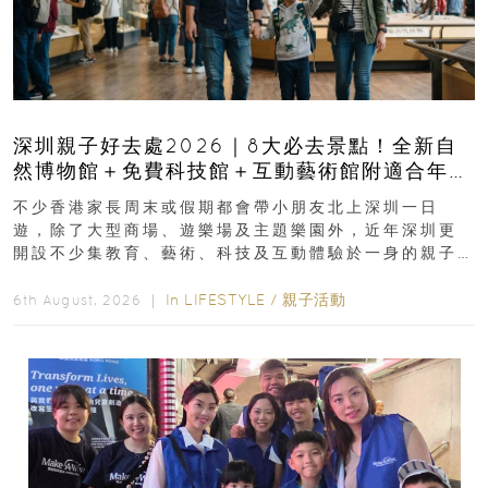
深圳親子好去處2026｜8大必去景點！全新自
然博物館＋免費科技館＋互動藝術館附適合年
齡、交通、門票、開放時間
不少香港家長周末或假期都會帶小朋友北上深圳一日
遊，除了大型商場、遊樂場及主題樂園外，近年深圳更
開設不少集教育、藝術、科技及互動體驗於一身的親子
好去處！暑假唔想再行商場...
In
LIFESTYLE
/
親子活動
6th August, 2026 ｜