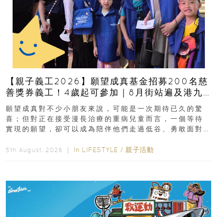
【親子義工2026】願望成真基金招募200名慈
善獎券義工！4歲起可參加｜8月街站遍及港九
新界
願望成真對不少小朋友來說，可能是一次期待已久的驚
喜；但對正在接受漫長治療的重病兒童而言，一個等待
實現的願望，卻可以成為陪伴他們走過低谷、勇敢面對
逆境的重要力量。▲ 願...
In
LIFESTYLE
/
親子活動
5th August, 2026 ｜