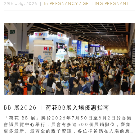
In
PREGNANCY
/
GETTING PREGNANT
/
P
29th July, 2026 ｜
BB 展2026 ︳荷花BB展入場優惠指南
「荷花 BB 展」將於2026年7月30日至8月2日於香港
會議展覽中心舉行，展會有多達500個展銷攤位，齊集
更多最新、最齊全的親子資訊，各位準爸媽在入場前應
先閱讀購物指南...