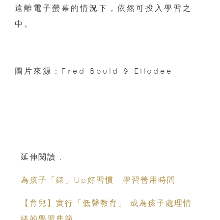
遠離電子螢幕的情況下，依然可投入學習之
中。
圖片來源：Fred Bould & Ellodee
延伸閱讀 :
為孩子「錶」Up好習慣 學習善用時間
【育兒】實行「低聲教育」 成為孩子處理情
緒的學習典範