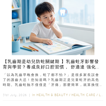
【乳齒期是幼兒防蛀關鍵期 】乳齒蛀牙影響發
育與學習？養成良好口腔習慣， 舒適達 強化琺
瑯質 兒童牙膏防護指南
「以為乳齒早晚會換，蛀了都不怕？」是很多家長誤會
了的護齒大忌！您知道嗎？乳齒期正是兒童蛀牙的高危
時期。乳齒蛀蝕不僅僅是「牙痛」那麼簡單，就算換恆
齒也有影響！後果將如骨牌效應般...
In
HEALTH & BEAUTY
/
HEALTH CARE
/
LIFESTYLE
31st July, 2026 ｜