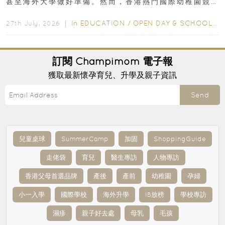
甚至海外大學做好準備。然而，香港熱門國際幼稚園競
爭激烈，大部分學校會於入學前約一年開始接受申請...
In
EDUCATION
/
OPEN DAY & SCHOOL EVENTS
27th July, 2026 ｜
訂閱
Champimom
電子報
獲取最新懷孕育兒、升學及親子資訊
Send
兒童桌球
SummerCamp
加固
ShoppingGuide
走佬袋
育兒
醫生專訪
人物專訪
香港父母首選品牌
產後
產前
幼稚園
孕婦
小一入學
國際學校
海外升學
IB放榜
學校專訪
濕疹
親子好去處
母乳
毛孩