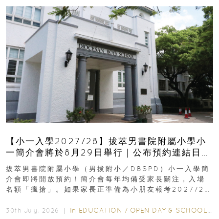
【小一入學2027/28】拔萃男書院附屬小學小
一簡介會將於8月29日舉行｜公布預約連結日期
｜更設有網上重溫
拔萃男書院附屬小學（男拔附小／DBSPD）小一入學簡
介會即將開放預約！簡介會每年均備受家長關注，入場
名額「瘋搶」。如果家長正準備為小朋友報考2027/28
學年小一，想...
In
EDUCATION
/
OPEN DAY & SCHOOL EVENTS
30th July, 2026 ｜