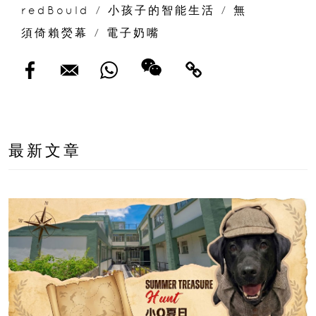
redBould
/
小孩子的智能生活
/
無
須倚賴熒幕
/
電子奶嘴
最新文章