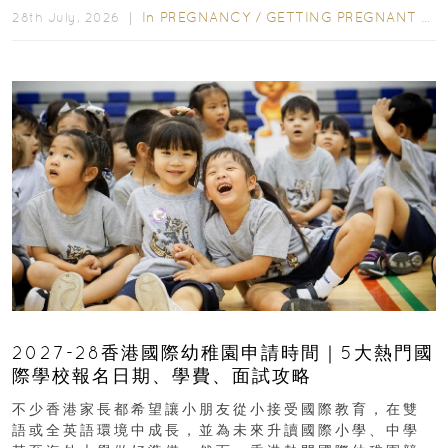
In
PREGNANCY
/
GETTING PREGNANT
/
P
28th July, 2026 ｜
2027-28香港國際幼稚園申請時間｜5大熱門國
際學校報名日期、學費、面試攻略
不少香港家長都希望讓小朋友從小接受國際教育，在雙
語或全英語環境中成長，並為未來升讀國際小學、中學