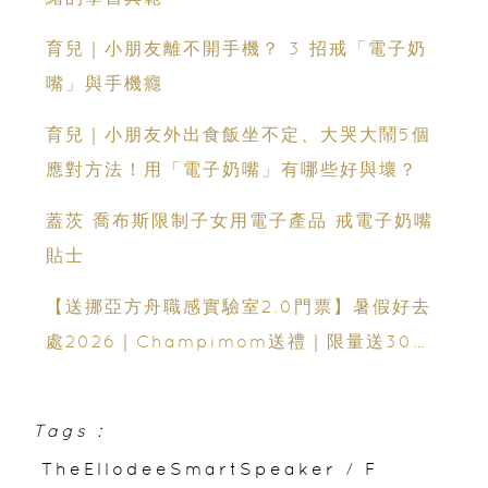
育兒｜小朋友離不開手機？ 3 招戒「電子奶
嘴」與手機癮
育兒｜小朋友外出食飯坐不定、大哭大鬧5個
應對方法！用「電子奶嘴」有哪些好與壞？
蓋茨 喬布斯限制子女用電子產品 戒電子奶嘴
貼士
【送挪亞方舟職感實驗室2.0門票】暑假好去
處2026｜Champimom送禮｜限量送30套
親子門票連遊戲代幣 （總值HK$10,680）
體驗六大職業角色 玩轉暑假！
Tags :
TheEllodeeSmartSpeaker
/
F