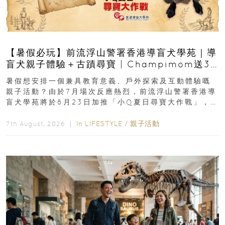
【暑假必玩】前流浮山警署香港導盲犬學苑｜導
盲犬親子體驗＋古蹟尋寶 | Champimom送3
組免費名額
暑假想安排一個兼具教育意義、戶外探索及互動體驗嘅
親子活動？由於7月場次反應熱烈，前流浮山警署香港導
盲犬學苑將於8月23日加推「小Q夏日尋寶大作戰」，家
長與小朋友可以走進前流浮山警署...
In
LIFESTYLE
/
親子活動
7th August, 2026 ｜