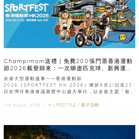
Champimom送禮｜免費200張門票香港運動
節2026載譽歸來：一次睇盡匹克球、新興運
動、街舞比賽＋逾百運動品牌展覽
全港大型運動盛事——香港運動節
2026（SPORTFEST HK 2026）將於8月21日至23
日在灣仔香港會議展覽中心盛大舉行，以全新主題「敢
運動大排檔」登場，集合...
In
LIFESTYLE
/
親子活動
3rd August, 2026 ｜