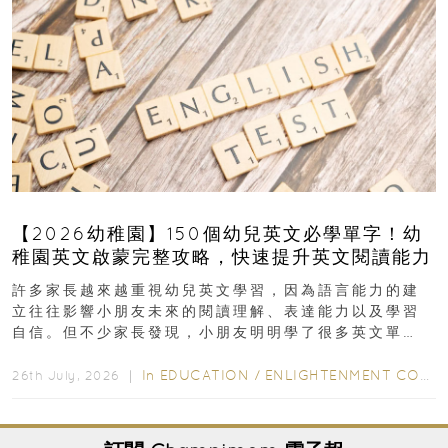
【2026幼稚園】150個幼兒英文必學單字！幼
稚園英文啟蒙完整攻略，快速提升英文閱讀能力
許多家長越來越重視幼兒英文學習，因為語言能力的建
立往往影響小朋友未來的閱讀理解、表達能力以及學習
自信。但不少家長發現，小朋友明明學了很多英文單
字，真正開始閱讀英文故事書時，仍然容易卡住...
In
EDUCATION
/
ENLIGHTENMENT CORNER
26th July, 2026 ｜