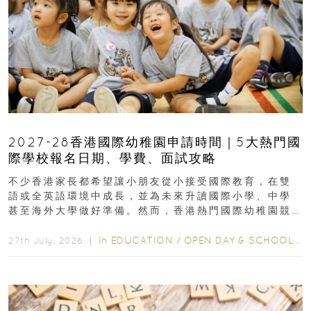
2027-28香港國際幼稚園申請時間｜5大熱門國
際學校報名日期、學費、面試攻略
不少香港家長都希望讓小朋友從小接受國際教育，在雙
語或全英語環境中成長，並為未來升讀國際小學、中學
甚至海外大學做好準備。然而，香港熱門國際幼稚園競
爭激烈，大部分學校會於入學前約一年開始接受申請...
In
EDUCATION
/
OPEN DAY & SCHOOL EVENTS
27th July, 2026 ｜