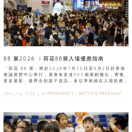
BB 展2026 ︳荷花BB展入場優惠指南
「荷花 BB 展」將於2026年7月30日至8月2日於香港
會議展覽中心舉行，展會有多達500個展銷攤位，齊集
更多最新、最齊全的親子資訊，各位準爸媽在入場前應
先閱讀購物指南...
In
PREGNANCY
/
GETTING PREGNANT
/
P
28th July, 2026 ｜