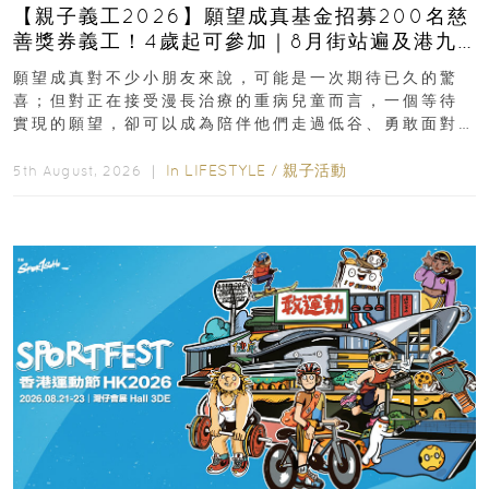
【親子義工2026】願望成真基金招募200名慈
善獎券義工！4歲起可參加｜8月街站遍及港九
新界
願望成真對不少小朋友來說，可能是一次期待已久的驚
喜；但對正在接受漫長治療的重病兒童而言，一個等待
實現的願望，卻可以成為陪伴他們走過低谷、勇敢面對
逆境的重要力量。▲ 願...
In
LIFESTYLE
/
親子活動
5th August, 2026 ｜