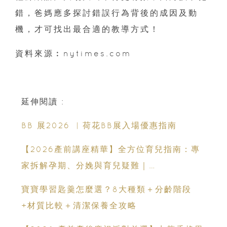
錯，爸媽應多探討錯誤行為背後的成因及動
機，才可找出最合適的教導方式！
資料來源︰nytimes.com
延伸閱讀 :
BB 展2026 ︳荷花BB展入場優惠指南
【2026產前講座精華】全方位育兒指南：專
家拆解孕期、分娩與育兒疑難｜
Champimom
寶寶學習匙羹怎麼選？8大種類＋分齡階段
+材質比較＋清潔保養全攻略