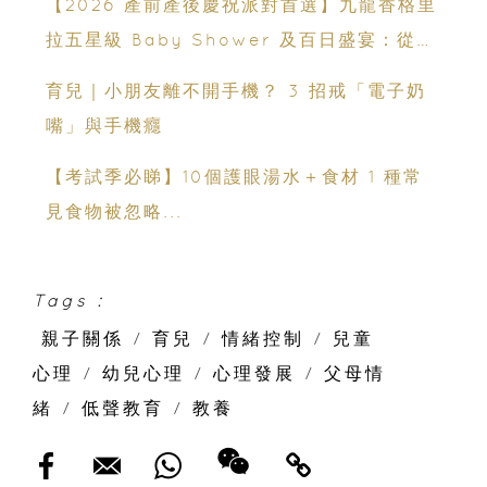
【2026 產前產後慶祝派對首選】九龍香格里
拉五星級 Baby Shower 及百日盛宴：從米
芝蓮美饌到 壯麗維港海景
育兒｜小朋友離不開手機？ 3 招戒「電子奶
嘴」與手機癮
【考試季必睇】10個護眼湯水＋食材 1 種常
見食物被忽略...
Tags :
親子關係
/
育兒
/
情緒控制
/
兒童
心理
/
幼兒心理
/
心理發展
/
父母情
緒
/
低聲教育
/
教養