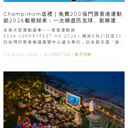
Champimom送禮｜免費200張門票香港運動
節2026載譽歸來：一次睇盡匹克球、新興運
動、街舞比賽＋逾百運動品牌展覽
全港大型運動盛事——香港運動節
2026（SPORTFEST HK 2026）將於8月21日至23
日在灣仔香港會議展覽中心盛大舉行，以全新主題「敢
運動大排檔」登場，集合...
In
LIFESTYLE
/
親子活動
3rd August, 2026 ｜