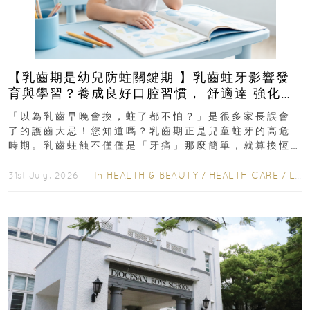
【乳齒期是幼兒防蛀關鍵期 】乳齒蛀牙影響發
育與學習？養成良好口腔習慣， 舒適達 強化琺
瑯質 兒童牙膏防護指南
「以為乳齒早晚會換，蛀了都不怕？」是很多家長誤會
了的護齒大忌！您知道嗎？乳齒期正是兒童蛀牙的高危
時期。乳齒蛀蝕不僅僅是「牙痛」那麼簡單，就算換恆
齒也有影響！後果將如骨牌效應般...
In
HEALTH & BEAUTY
/
HEALTH CARE
/
LIFESTYLE
31st July, 2026 ｜