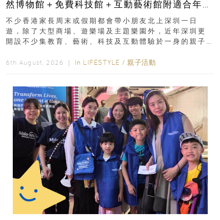
然博物館＋免費科技館＋互動藝術館附適合年
齡、交通、門票、開放時間
不少香港家長周末或假期都會帶小朋友北上深圳一日
遊，除了大型商場、遊樂場及主題樂園外，近年深圳更
開設不少集教育、藝術、科技及互動體驗於一身的親子
好去處！暑假唔想再行商場...
In
LIFESTYLE
/
親子活動
6th August, 2026 ｜