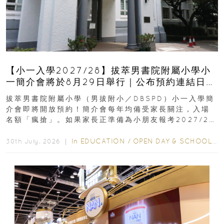
【小一入學2027/28】拔萃男書院附屬小學小
一簡介會將於8月29日舉行｜公布預約連結日期
｜更設有網上重溫
拔萃男書院附屬小學（男拔附小／DBSPD）小一入學簡
介會即將開放預約！簡介會每年均備受家長關注，入場
名額「瘋搶」。如果家長正準備為小朋友報考2027/28
學年小一，想...
In
EDUCATION
/
OPEN DAY & SCHOOL EVENTS
30th July, 2026 ｜