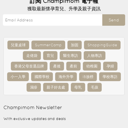
訂閱
Champimom
電子報
獲取最新懷孕育兒、升學及親子資訊
Send
兒童桌球
SummerCamp
加固
ShoppingGuide
走佬袋
育兒
醫生專訪
人物專訪
香港父母首選品牌
產後
產前
幼稚園
孕婦
小一入學
國際學校
海外升學
IB放榜
學校專訪
濕疹
親子好去處
母乳
毛孩
Champimom
Newsletter
With exclusive updates and deals