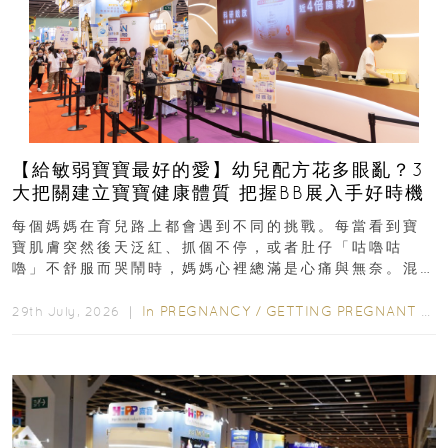
【給敏弱寶寶最好的愛】幼兒配方花多眼亂？3
大把關建立寶寶健康體質 把握BB展入手好時機
每個媽媽在育兒路上都會遇到不同的挑戰。每當看到寶
寶肌膚突然後天泛紅、抓個不停，或者肚仔「咕嚕咕
嚕」不舒服而哭鬧時，媽媽心裡總滿是心痛與無奈。混
合餵養揀奶粉？選擇幼兒配...
In
PREGNANCY
/
GETTING PREGNANT
/
P
29th July, 2026 ｜