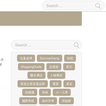
兒童桌球
SummerCamp
加固
想小
d
ShoppingGuide
走佬袋
育兒
醫生專訪
人物專訪
香港父母首選品牌
產後
產前
幼稚園
孕婦
小一入學
國際學校
海外升學
IB放榜