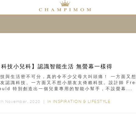
【科技小兒科】認識智能生活 無螢幕一樣得
科技與生活密不可分，真的令不少父母大叫頭痛！ 一方面又
友認識科技、一方面又不想小朋友太倚賴科技。設計師 Fre
ould 特別創造出一個兒童專用的智能小幫手，不設螢幕...
In
INSPIRATION & LIFESTYLE
0th November, 2020 ｜