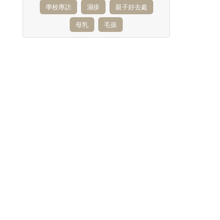
學校專訪
濕疹
親子好去處
母乳
毛孩