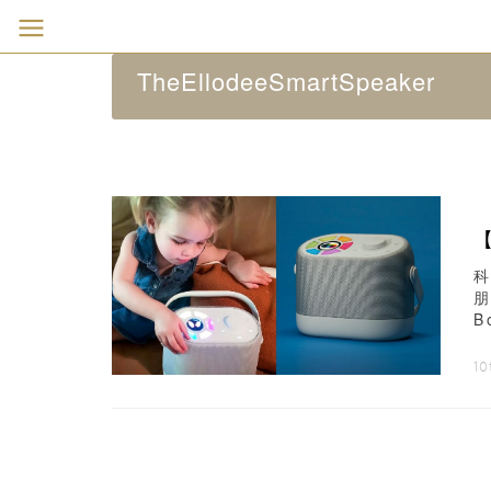
TheEllodeeSmartSpeaker
朋
B
1