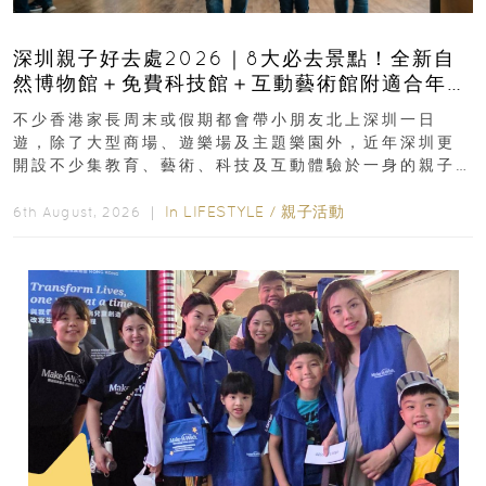
深圳親子好去處2026｜8大必去景點！全新自
然博物館＋免費科技館＋互動藝術館附適合年
齡、交通、門票、開放時間
不少香港家長周末或假期都會帶小朋友北上深圳一日
遊，除了大型商場、遊樂場及主題樂園外，近年深圳更
開設不少集教育、藝術、科技及互動體驗於一身的親子
好去處！暑假唔想再行商場...
In
LIFESTYLE
/
親子活動
6th August, 2026 ｜