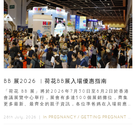
BB 展2026 ︳荷花BB展入場優惠指南
「荷花 BB 展」將於2026年7月30日至8月2日於香港
會議展覽中心舉行，展會有多達500個展銷攤位，齊集
更多最新、最齊全的親子資訊，各位準爸媽在入場前應
先閱讀購物指南...
In
PREGNANCY
/
GETTING PREGNANT
/
P
28th July, 2026 ｜