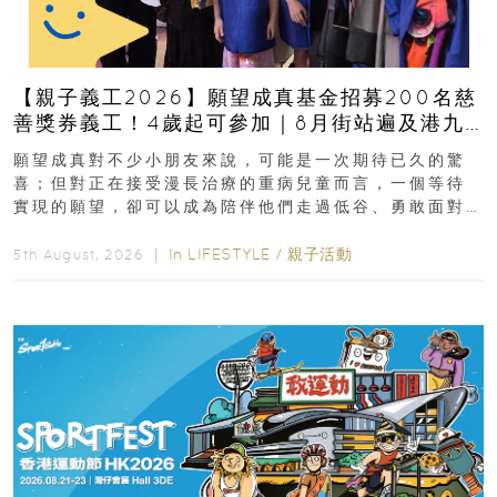
【親子義工2026】願望成真基金招募200名慈
善獎券義工！4歲起可參加｜8月街站遍及港九
新界
願望成真對不少小朋友來說，可能是一次期待已久的驚
喜；但對正在接受漫長治療的重病兒童而言，一個等待
實現的願望，卻可以成為陪伴他們走過低谷、勇敢面對
逆境的重要力量。▲ 願...
In
LIFESTYLE
/
親子活動
5th August, 2026 ｜