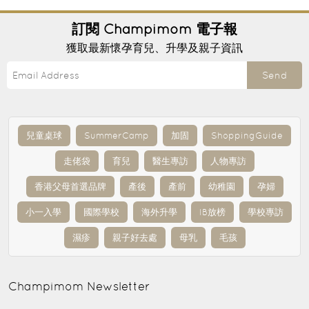
訂閱
Champimom
電子報
獲取最新懷孕育兒、升學及親子資訊
Send
兒童桌球
SummerCamp
加固
ShoppingGuide
走佬袋
育兒
醫生專訪
人物專訪
香港父母首選品牌
產後
產前
幼稚園
孕婦
小一入學
國際學校
海外升學
IB放榜
學校專訪
濕疹
親子好去處
母乳
毛孩
Champimom
Newsletter