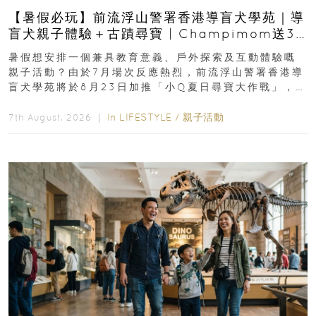
【暑假必玩】前流浮山警署香港導盲犬學苑｜導
盲犬親子體驗＋古蹟尋寶 | Champimom送3
組免費名額
暑假想安排一個兼具教育意義、戶外探索及互動體驗嘅
親子活動？由於7月場次反應熱烈，前流浮山警署香港導
盲犬學苑將於8月23日加推「小Q夏日尋寶大作戰」，家
長與小朋友可以走進前流浮山警署...
In
LIFESTYLE
/
親子活動
7th August, 2026 ｜