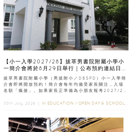
【小一入學2027/28】拔萃男書院附屬小學小
一簡介會將於8月29日舉行｜公布預約連結日期
｜更設有網上重溫
拔萃男書院附屬小學（男拔附小／DBSPD）小一入學簡
介會即將開放預約！簡介會每年均備受家長關注，入場
名額「瘋搶」。如果家長正準備為小朋友報考2027/28
學年小一，想...
In
EDUCATION
/
OPEN DAY & SCHOOL EVENTS
30th July, 2026 ｜