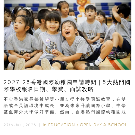
2027-28香港國際幼稚園申請時間｜5大熱門國
際學校報名日期、學費、面試攻略
不少香港家長都希望讓小朋友從小接受國際教育，在雙
語或全英語環境中成長，並為未來升讀國際小學、中學
甚至海外大學做好準備。然而，香港熱門國際幼稚園競
爭激烈，大部分學校會於入學前約一年開始接受申請...
In
EDUCATION
/
OPEN DAY & SCHOOL EVENTS
27th July, 2026 ｜