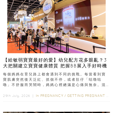
【給敏弱寶寶最好的愛】幼兒配方花多眼亂？3
大把關建立寶寶健康體質 把握BB展入手好時機
每個媽媽在育兒路上都會遇到不同的挑戰。每當看到寶
寶肌膚突然後天泛紅、抓個不停，或者肚仔「咕嚕咕
嚕」不舒服而哭鬧時，媽媽心裡總滿是心痛與無奈。混
合餵養揀奶粉？選擇幼兒配...
In
PREGNANCY
/
GETTING PREGNANT
/
P
29th July, 2026 ｜