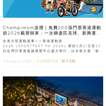
Champimom送禮｜免費200張門票香港運動
節2026載譽歸來：一次睇盡匹克球、新興運
動、街舞比賽＋逾百運動品牌展覽
全港大型運動盛事——香港運動節
2026（SPORTFEST HK 2026）將於8月21日至23
日在灣仔香港會議展覽中心盛大舉行，以全新主題「敢
運動大排檔」登場，集合...
In
LIFESTYLE
/
親子活動
3rd August, 2026 ｜