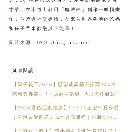
才華，在車道上利用「魔法棒」創作一幅幅畫
作，並透過社交媒體，為來自世界各地的爸媽
和孩子帶來歡樂與正能量！
圖片來源：IG@stacylazzara
延伸閱讀 :
【親子義工2026】願望成真基金招募200名
慈善獎券義工！4歲起可參加｜8月街站遍及
港九新界
【2026暑假活動推薦】HKATA太空AI夏令營
｜香港最受歡迎STEM暑假課程｜小朋友AI課
程・航天科技體驗
【香港親子義工】帶小朋友走進護老院送暖！