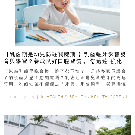
【乳齒期是幼兒防蛀關鍵期 】乳齒蛀牙影響發
育與學習？養成良好口腔習慣， 舒適達 強化琺
瑯質 兒童牙膏防護指南
「以為乳齒早晚會換，蛀了都不怕？」是很多家長誤會
了的護齒大忌！您知道嗎？乳齒期正是兒童蛀牙的高危
時期。乳齒蛀蝕不僅僅是「牙痛」那麼簡單，就算換恆
齒也有影響！後果將如骨牌效應般...
In
HEALTH & BEAUTY
/
HEALTH CARE
/
LIFESTYLE
31st July, 2026 ｜