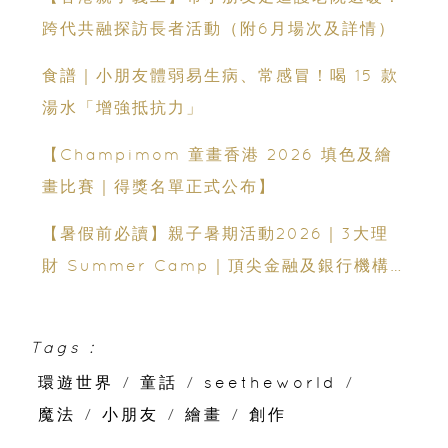
跨代共融探訪長者活動（附6月場次及詳情）
食譜｜小朋友體弱易生病、常感冒！喝 15 款
湯水「增強抵抗力」
【Champimom 童畫香港 2026 填色及繪
畫比賽｜得獎名單正式公布】
【暑假前必讀】親子暑期活動2026｜3大理
財 Summer Camp｜頂尖金融及銀行機構
專家親授｜ Finpod｜ESF Explore｜理財
實驗室｜投委會理財教育體驗館
Tags :
環遊世界
/
童話
/
seetheworld
/
魔法
/
小朋友
/
繪畫
/
創作