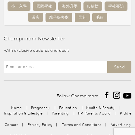
小一入學
國際學校
海外升學
IB放榜
學校專訪
濕疹
親子好去處
母乳
毛孩
Champimom
Newsletter
With exclusive updates and deals
Send
Follow Champimom :
Home
|
Pregnancy
|
Education
|
Health & Beauty
|
Inspiration & Lifestyle
|
Parenting
|
HK Parents Award
|
Kiddie
Careers
|
Privacy Policy
|
Terms and Conditions
|
Advertising