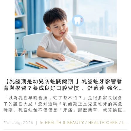
【乳齒期是幼兒防蛀關鍵期 】乳齒蛀牙影響發
育與學習？養成良好口腔習慣， 舒適達 強化琺
瑯質 兒童牙膏防護指南
「以為乳齒早晚會換，蛀了都不怕？」是很多家長誤會
了的護齒大忌！您知道嗎？乳齒期正是兒童蛀牙的高危
時期。乳齒蛀蝕不僅僅是「牙痛」那麼簡單，就算換恆
齒也有影響！後果將如骨牌效應般...
In
HEALTH & BEAUTY
/
HEALTH CARE
/
LIFESTYLE
31st July, 2026 ｜