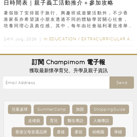
日時間表｜親子義工活動推介＋參加攻略
暑假除了安排親子旅行、興趣班或遊樂活動外，不少香
港家長亦希望讓小朋友透過不同的體驗學習關心社會，
培養同理心及責任感。其中，每年由社會福利署批准舉
行的小朋友賣旗日小朋友，正是一項既有教育意義...
In
EDUCATION
/
EXTRACURRICULAR ACTIVITIES
24th July, 2026 ｜
訂閱
Champimom
電子報
獲取最新懷孕育兒、升學及親子資訊
Send
兒童桌球
SummerCamp
加固
ShoppingGuide
走佬袋
育兒
醫生專訪
人物專訪
香港父母首選品牌
產後
產前
幼稚園
孕婦