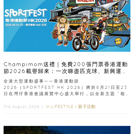
Champimom送禮｜免費200張門票香港運動
節2026載譽歸來：一次睇盡匹克球、新興運
動、街舞比賽＋逾百運動品牌展覽
全港大型運動盛事——香港運動節
2026（SPORTFEST HK 2026）將於8月21日至23
日在灣仔香港會議展覽中心盛大舉行，以全新主題「敢
運動大排檔」登場，集合...
In
LIFESTYLE
/
親子活動
3rd August, 2026 ｜