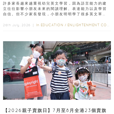
許多家長越來越重視幼兒英文學習，因為語言能力的建
立往往影響小朋友未來的閱讀理解、表達能力以及學習
自信。但不少家長發現，小朋友明明學了很多英文單
字，真正開始閱讀英文故事書時，仍然容易卡住...
In
EDUCATION
/
ENLIGHTENMENT CORNER
26th July, 2026 ｜
【2026親子賣旗日】7月至8月全港23個賣旗