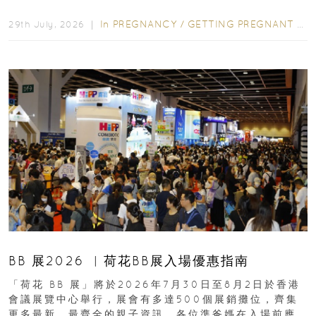
合餵養揀奶粉？選擇幼兒配...
In
PREGNANCY
/
GETTING PREGNANT
/
P
29th July, 2026 ｜
BB 展2026 ︳荷花BB展入場優惠指南
「荷花 BB 展」將於2026年7月30日至8月2日於香港
會議展覽中心舉行，展會有多達500個展銷攤位，齊集
更多最新、最齊全的親子資訊，各位準爸媽在入場前應