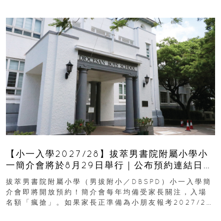
【小一入學2027/28】拔萃男書院附屬小學小
一簡介會將於8月29日舉行｜公布預約連結日期
｜更設有網上重溫
拔萃男書院附屬小學（男拔附小／DBSPD）小一入學簡
介會即將開放預約！簡介會每年均備受家長關注，入場
名額「瘋搶」。如果家長正準備為小朋友報考2027/28
學年小一，想...