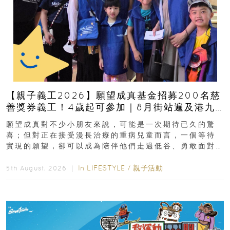
【親子義工2026】願望成真基金招募200名慈
善獎券義工！4歲起可參加｜8月街站遍及港九
新界
願望成真對不少小朋友來說，可能是一次期待已久的驚
喜；但對正在接受漫長治療的重病兒童而言，一個等待
實現的願望，卻可以成為陪伴他們走過低谷、勇敢面對
逆境的重要力量。▲ 願...
In
LIFESTYLE
/
親子活動
5th August, 2026 ｜