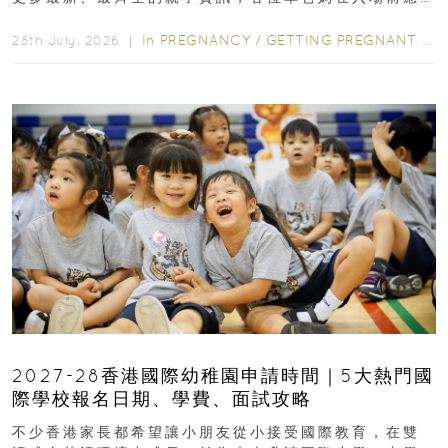
先閱讀購物指南...
In
PREGNANCY
/
GETTING PREGNANT
/
P
28th July, 2026 ｜
2027-28香港國際幼稚園申請時間｜5大熱門國
際學校報名日期、學費、面試攻略
不少香港家長都希望讓小朋友從小接受國際教育，在雙