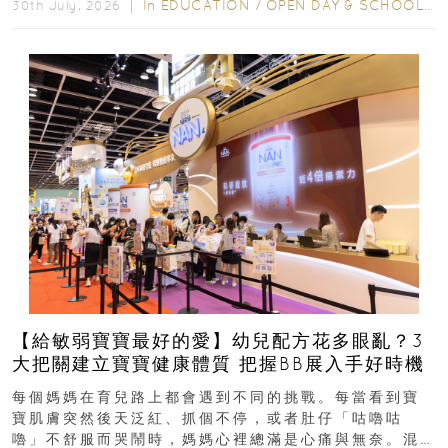
In
EDUCATION
/
OPEN DAY & SCHOOL EVENTS
30th July, 2026 ｜
【給敏弱寶寶最好的愛】幼兒配方花多眼亂？3
大把關建立寶寶健康體質 把握BB展入手好時機
每個媽媽在育兒路上都會遇到不同的挑戰。每當看到寶
寶肌膚突然後天泛紅、抓個不停，或者肚仔「咕嚕咕
嚕」不舒服而哭鬧時，媽媽心裡總滿是心痛與無奈。混