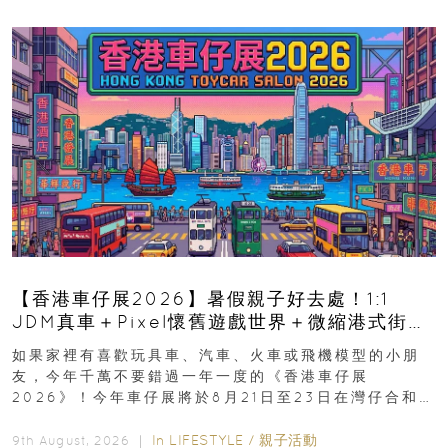
【香港車仔展2026】暑假親子好去處！1:1
JDM真車＋Pixel懷舊遊戲世界＋微縮港式街景
8月灣仔登場 車迷家庭必去！
如果家裡有喜歡玩具車、汽車、火車或飛機模型的小朋
友，今年千萬不要錯過一年一度的《香港車仔展
2026》！今年車仔展將於8月21日至23日在灣仔合和酒
店 Grand Ballroom舉行...
In
LIFESTYLE
/
親子活動
9th August, 2026 ｜