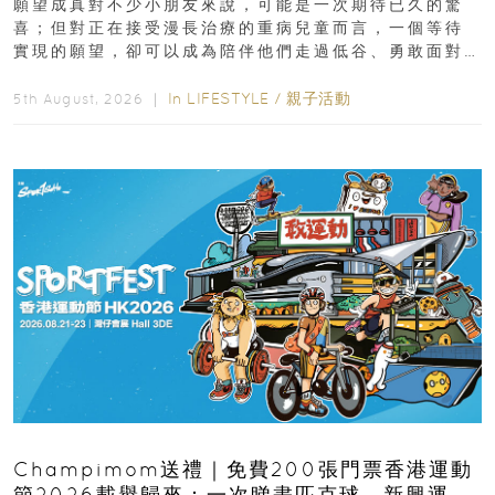
願望成真對不少小朋友來說，可能是一次期待已久的驚
喜；但對正在接受漫長治療的重病兒童而言，一個等待
實現的願望，卻可以成為陪伴他們走過低谷、勇敢面對
逆境的重要力量。▲ 願...
In
LIFESTYLE
/
親子活動
5th August, 2026 ｜
Champimom送禮｜免費200張門票香港運動
節2026載譽歸來：一次睇盡匹克球、新興運