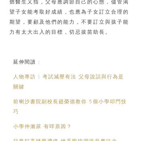
鄧醫生又指，父母應調節自己的心態，儘管渴
望子女能考取好成績，也應為子女訂立合理的
期望，要顧及他們的能力，不要訂立與孩子能
力有太大出入的目標，切忌拔苗助長。
延伸閱讀 :
人物專訪 | 考試減壓有法 父母說話與行為是
關鍵
前喇沙書院副校長趙榮德教你 5個小學叩門技
巧
小學仲瀨尿 有咩原因？
兒童打高球學禮儀 練手眼協調提升專注力