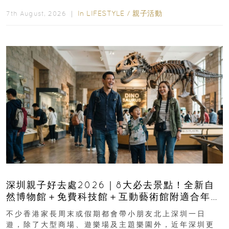
長與小朋友可以走進前流浮山警署...
In
LIFESTYLE
/
親子活動
7th August, 2026 ｜
深圳親子好去處2026｜8大必去景點！全新自
然博物館＋免費科技館＋互動藝術館附適合年
齡、交通、門票、開放時間
不少香港家長周末或假期都會帶小朋友北上深圳一日
遊，除了大型商場、遊樂場及主題樂園外，近年深圳更