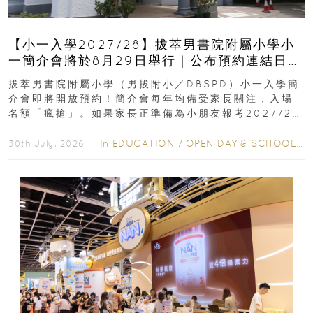
【小一入學2027/28】拔萃男書院附屬小學小
一簡介會將於8月29日舉行｜公布預約連結日期
｜更設有網上重溫
拔萃男書院附屬小學（男拔附小／DBSPD）小一入學簡
介會即將開放預約！簡介會每年均備受家長關注，入場
名額「瘋搶」。如果家長正準備為小朋友報考2027/28
學年小一，想...
In
EDUCATION
/
OPEN DAY & SCHOOL EVENTS
30th July, 2026 ｜