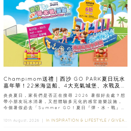
Champimom送禮｜西沙 GO PARK夏日玩水
嘉年華！22米海盜船、4大充氣城堡、水戰及門
票優惠全攻略
炎炎夏日，家長們是否正在搜尋 2026 暑假好去處？想
帶小朋友玩水消暑，又想體驗多元化的感官遊樂設施，
今個暑假必去「Summer GO！夏日『彈・水・戰』派
對」！活動由 2026 年 8 月 27...
In
INSPIRATION & LIFESTYLE
/
GIVEAWAY
10th August, 2026 ｜