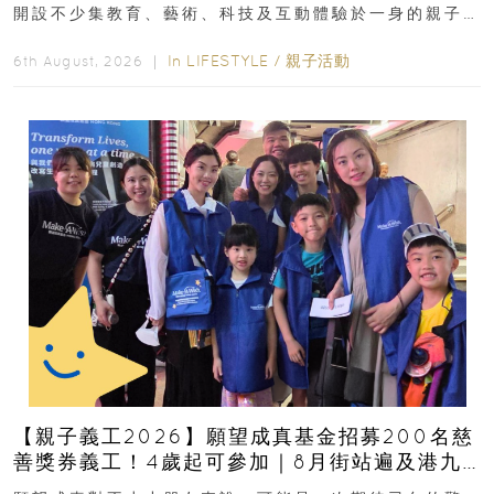
開設不少集教育、藝術、科技及互動體驗於一身的親子
好去處！暑假唔想再行商場...
In
LIFESTYLE
/
親子活動
6th August, 2026 ｜
【親子義工2026】願望成真基金招募200名慈
善獎券義工！4歲起可參加｜8月街站遍及港九
新界