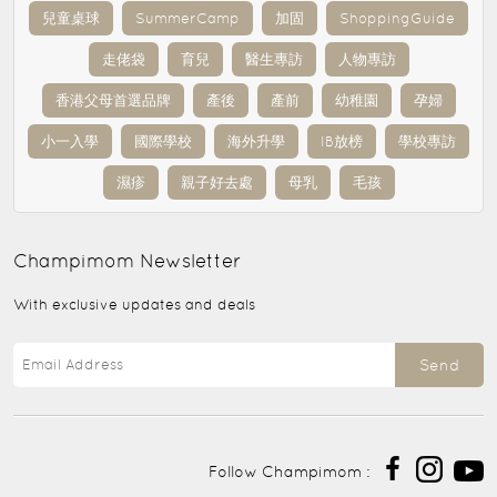
兒童桌球
SummerCamp
加固
ShoppingGuide
走佬袋
育兒
醫生專訪
人物專訪
香港父母首選品牌
產後
產前
幼稚園
孕婦
小一入學
國際學校
海外升學
IB放榜
學校專訪
濕疹
親子好去處
母乳
毛孩
Champimom
Newsletter
With exclusive updates and deals
Send
Follow Champimom :