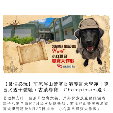
【暑假必玩】前流浮山警署香港導盲犬學苑｜導
盲犬親子體驗＋古蹟尋寶 | Champimom送3
組免費名額
暑假想安排一個兼具教育意義、戶外探索及互動體驗嘅
親子活動？由於7月場次反應熱烈，前流浮山警署香港導
盲犬學苑將於8月23日加推「小Q夏日尋寶大作戰」，家