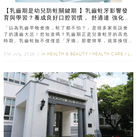
【乳齒期是幼兒防蛀關鍵期 】乳齒蛀牙影響發
育與學習？養成良好口腔習慣， 舒適達 強化琺
瑯質 兒童牙膏防護指南
「以為乳齒早晚會換，蛀了都不怕？」是很多家長誤會
了的護齒大忌！您知道嗎？乳齒期正是兒童蛀牙的高危
時期。乳齒蛀蝕不僅僅是「牙痛」那麼簡單，就算換恆
齒也有影響！後果將如骨牌效應般...
In
HEALTH & BEAUTY
/
HEALTH CARE
/
LIFESTYLE
31st July, 2026 ｜