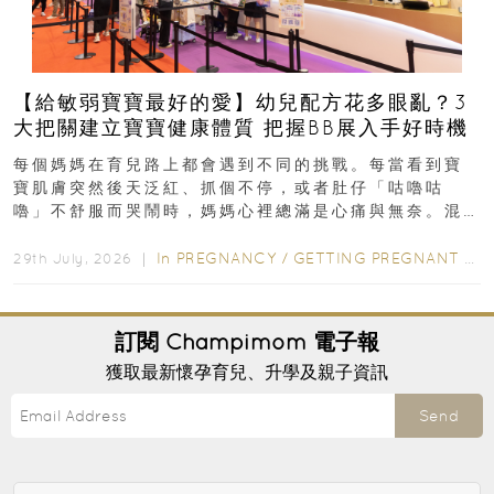
【給敏弱寶寶最好的愛】幼兒配方花多眼亂？3
大把關建立寶寶健康體質 把握BB展入手好時機
每個媽媽在育兒路上都會遇到不同的挑戰。每當看到寶
寶肌膚突然後天泛紅、抓個不停，或者肚仔「咕嚕咕
嚕」不舒服而哭鬧時，媽媽心裡總滿是心痛與無奈。混
合餵養揀奶粉？選擇幼兒配...
In
PREGNANCY
/
GETTING PREGNANT
/
P
29th July, 2026 ｜
訂閱
Champimom
電子報
獲取最新懷孕育兒、升學及親子資訊
Send