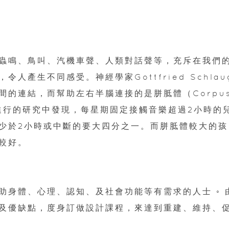
蟲鳴、鳥叫、汽機車聲、人類對話聲等，充斥在我們
產生不同感受。神經學家Gottfried Schlau
的連結，而幫助左右半腦連接的是胼胝體（Corpu
孩童進行的研究中發現，每星期固定接觸音樂超過2小時的
少於2小時或中斷的要大四分之一。而胼胝體較大的孩
較好。
助身體、心理、認知、及社會功能等有需求的人士 ◦ 
及優缺點，度身訂做設計課程，來達到重建、維持、