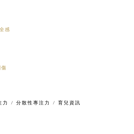
全感
理創傷
注力
/
分散性專注力
/
育兒資訊