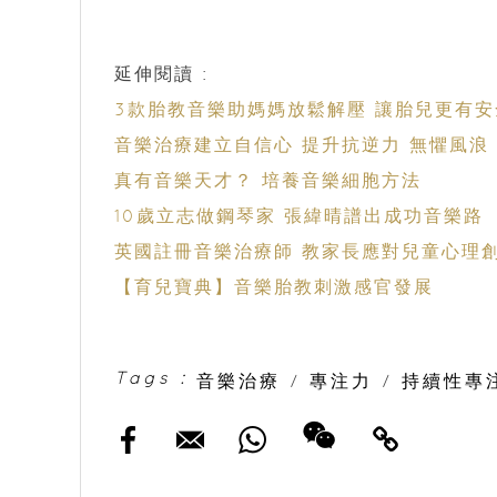
延伸閱讀 :
3款胎教音樂助媽媽放鬆解壓 讓胎兒更有安
音樂治療建立自信心 提升抗逆力 無懼風浪
真有音樂天才？ 培養音樂細胞方法
10歲立志做鋼琴家 張緯晴譜出成功音樂路
英國註冊音樂治療師 教家長應對兒童心
【育兒寶典】音樂胎教刺激感官發展
Tags :
音樂治療
/
專注力
/
持續性專