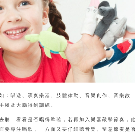
如：唱遊、演奏樂器、肢體律動、音樂創作、音樂故
手腳及大腦得到訓練。
去聽，看看是否唱得準確，若再加入樂器敲擊節奏，
面要專注唱歌，一方面又要仔細聽音樂、留意節奏是