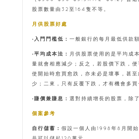
股票數量由32至164隻不等。
月供股票好處
‧入門門檻低：
一般銀行的每月最低供款額
‧平均成本法：
月供股票使用的是平均成
量就會相應減少；反之，若股價下跌，便
使開始時愈買愈跌，亦未必是壞事，甚至
少；二來，只有反覆下跌，才有機會多買
‧賺價兼賺息：
選對持續增長的股票，除
個案參考
自行儲蓄：
假設一個人由1998年8月開始
共可以儲起120萬元。