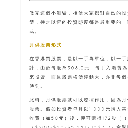
做完這個小測驗，相信大家都對自己的投
型，持之以恆的投資態度都是最重要的，
式。
月供股票形式
在香港買股票，是以一手為單位，以一手騰訊
計，由於每股為308.2元，每手入場費
來投資，而且股票格價浮動大，亦非每個
時刻。
此時，月供股票就可以發揮作用，因為月
股票。假如投資者每月以1,000元購入
收費（如50元）後，便可購得172股（（$1,
（$500-$50-$5.5X172=$0