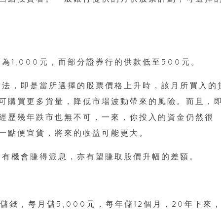
為1,000元，而部分證券行的供款低至500元。
本法，即是當所選擇的股票價格上升時，該月所買入的
可購買更多貨量，降低市場波動帶來的風險。而且，
經歷幾年跌市也無不可，一來，你投入的資金仍然很
一點便宜貨，將來的收益可能更大。
了有機會賺得派息，亦有望賺取股價升幅的差額。
儲錢，每月儲5,000元，每年儲12個月，20年下來