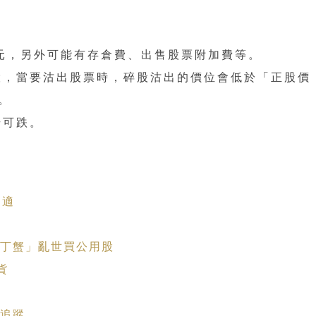
0元，另外可能有存倉費、出售股票附加費等。
股，當要沽出股票時，碎股沽出的價位會低於「正股價
。
升可跌。
不適
力
「丁蟹」亂世買公用股
貨
大追蹤