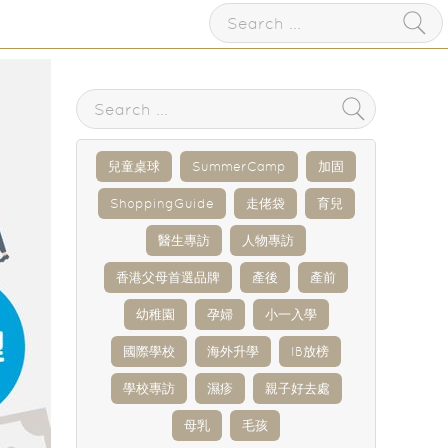
兒童桌球
SummerCamp
加固
ShoppingGuide
走佬袋
育兒
醫生專訪
人物專訪
香港父母首選品牌
產後
產前
幼稚園
孕婦
小一入學
國際學校
海外升學
IB放榜
學校專訪
濕疹
親子好去處
母乳
毛孩