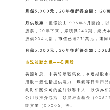
月儲5,000元，20年後所得金額：120
月供股票：
但假設由1998年8月開始，以
股票，20年下來，累積供240期，總成本
股價204元計，市值已達231萬元，連同
月儲5,000元，20年後所得金額：306
市況波動之選──公用股
美國加息、中美貿易戰惡化，令近期股市
用股一般包括提供電力，煤氣等日常用品
此對相關公司的盈利影響不大，股價亦相
公用股推介包括：領展房產基金（00823
能實業（00006）等。