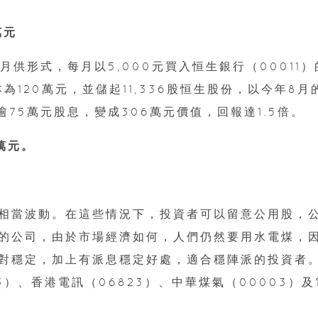
萬元
月供形式，每月以5,000元買入恒生銀行（00011）
為120萬元，並儲起11,336股恒生股份，以今年8月
逾75萬元股息，變成306萬元價值，回報達1.5倍。
萬元。
相當波動。在這些情況下，投資者可以留意公用股，
的公司，由於市場經濟如何，人們仍然要用水電煤，
對穩定，加上有派息穩定好處，適合穩陣派的投資者
）、香港電訊（06823）、中華煤氣（00003）及