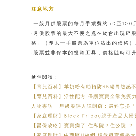
注意地方
‧一般月供股票的每月手續費約50至10
‧月供股票的最大不便之處在於會出現碎
格」（即以一手股票為單位沽出的價格）
‧股票並非保本的投資工具，價格隨時可
延伸閱讀 :
【育兒百科】羊奶粉有助預防BB腸胃敏感
【育兒百科】活性配方 保護寶寶全靠免疫
人物專訪 | 星級股評人譚朗蔚：最難忘扮
【家庭理財】Black Friday親子產品大掃
【醫保攻略】寶寶病了 住私院？住公院 ？
【家庭理財】中西區11校網 樓盤租賣價格