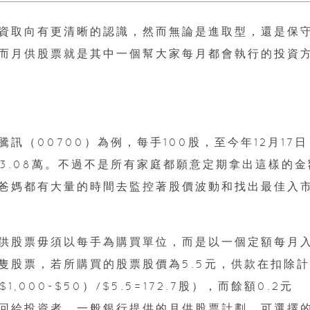
資取向有更清晰的認識，然而無論是進取型，還是保
而月供股票就是其中一個幫大家每月都會執行的投資
（00700）為例，每手100股，至今年12月17日
為3.08萬。不過不是所有家庭都願意定期拿出這樣的金
爸媽都有大量的時間去監控著股價波動和找出最佳入
供股票毋須以每手為購買單位，而是以一個定額每月
某隻股票，若所購買的股票股價為5.5元，供款在扣除
000-$50）/$5.5=172.7股），而餘額0.2元
.2）會退回給投資者。一般銀行提供的月供股票計劃，可選擇