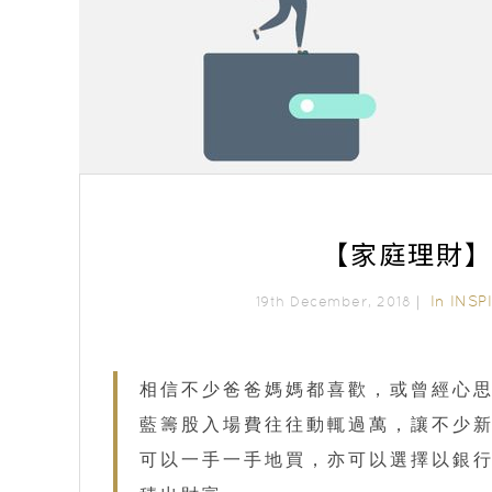
【家庭理財】
In
INSP
19th December, 2018｜
相信不少爸爸媽媽都喜歡，或曾經心
藍籌股入場費往往動輒過萬，讓不少
可以一手一手地買，亦可以選擇以銀