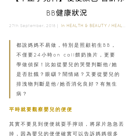
BB健康狀況
In
HEALTH & BEAUTY
/
HEALTH CARE
27th September, 2018｜
都說媽媽不易做，特別是照顧初生BB，
不僅要24小時on call餵奶換片，更要
學做偵探！比如從嬰兒的哭聲判斷他/她
是否肚餓？眼瞓？鬧情緒？又要從嬰兒的
排洩物判斷是他/她否消化良好？有無生
病？
平時就要觀察嬰兒的便便
其實不要見到便便就耍手擰頭，將尿片急急丟
掉，因為嬰兒的便便確實可以告訴媽媽很多