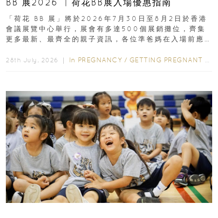
BB 展2026 ︳荷花BB展入場優惠指南
「荷花 BB 展」將於2026年7月30日至8月2日於香港
會議展覽中心舉行，展會有多達500個展銷攤位，齊集
更多最新、最齊全的親子資訊，各位準爸媽在入場前應
先閱讀購物指南...
In
PREGNANCY
/
GETTING PREGNANT
/
P
28th July, 2026 ｜