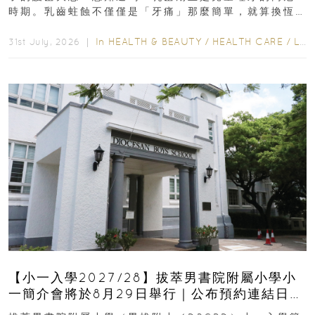
時期。乳齒蛀蝕不僅僅是「牙痛」那麼簡單，就算換恆
齒也有影響！後果將如骨牌效應般...
In
HEALTH & BEAUTY
/
HEALTH CARE
/
LIFESTYLE
31st July, 2026 ｜
【小一入學2027/28】拔萃男書院附屬小學小
一簡介會將於8月29日舉行｜公布預約連結日期
｜更設有網上重溫