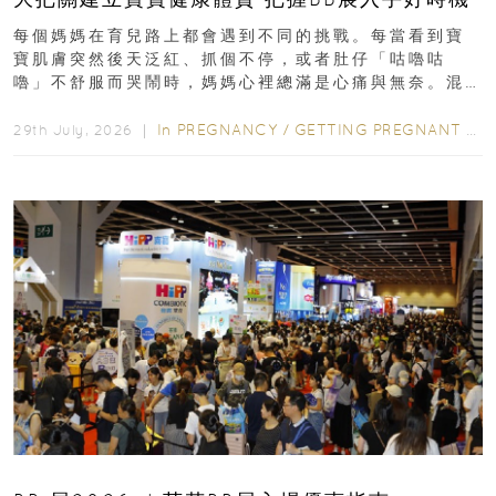
每個媽媽在育兒路上都會遇到不同的挑戰。每當看到寶
寶肌膚突然後天泛紅、抓個不停，或者肚仔「咕嚕咕
嚕」不舒服而哭鬧時，媽媽心裡總滿是心痛與無奈。混
合餵養揀奶粉？選擇幼兒配...
In
PREGNANCY
/
GETTING PREGNANT
/
P
29th July, 2026 ｜