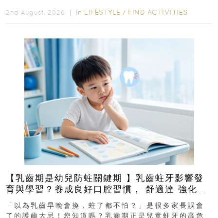
In
LIFESTYLE
/
FIND ACTIVITIES
2nd August, 2026 ｜
【乳齒期是幼兒防蛀關鍵期 】乳齒蛀牙影響發
育與學習？養成良好口腔習慣， 舒適達 強化琺
瑯質 兒童牙膏防護指南
「以為乳齒早晚會換，蛀了都不怕？」是很多家長誤會
了的護齒大忌！您知道嗎？乳齒期正是兒童蛀牙的高危