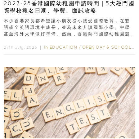
2027-28香港國際幼稚園申請時間｜5大熱門國
際學校報名日期、學費、面試攻略
不少香港家長都希望讓小朋友從小接受國際教育，在雙
語或全英語環境中成長，並為未來升讀國際小學、中學
甚至海外大學做好準備。然而，香港熱門國際幼稚園競
爭激烈，大部分學校會於入學前約一年開始接受申請...
In
EDUCATION
/
OPEN DAY & SCHOOL EVENTS
27th July, 2026 ｜