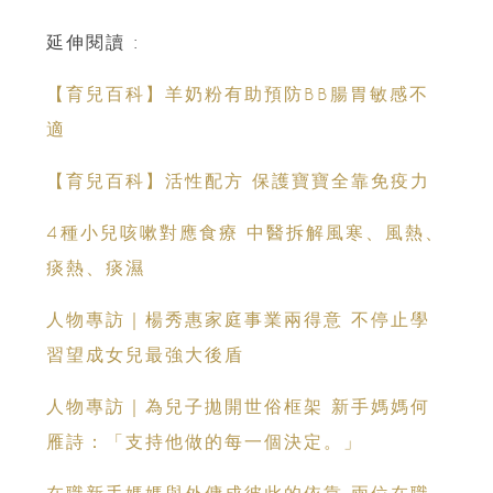
延伸閱讀 :
【育兒百科】羊奶粉有助預防BB腸胃敏感不
適
【育兒百科】活性配方 保護寶寶全靠免疫力
4種小兒咳嗽對應食療 中醫拆解風寒、風熱、
痰熱、痰濕
人物專訪｜楊秀惠家庭事業兩得意 不停止學
習望成女兒最強大後盾
人物專訪｜為兒子拋開世俗框架 新手媽媽何
雁詩：「支持他做的每一個決定。」
在職新手媽媽與外傭成彼此的依靠 兩位在職