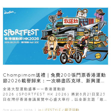
Champimom送禮｜免費200張門票香港運動
節2026載譽歸來：一次睇盡匹克球、新興運
動、街舞比賽＋逾百運動品牌展覽
全港大型運動盛事——香港運動節
2026（SPORTFEST HK 2026）將於8月21日至23
日在灣仔香港會議展覽中心盛大舉行，以全新主題「敢
運動大排檔」登場，集合...
In
LIFESTYLE
/
親子活動
3rd August, 2026 ｜