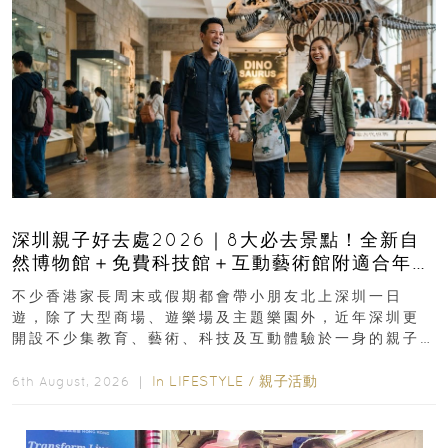
深圳親子好去處2026｜8大必去景點！全新自
然博物館＋免費科技館＋互動藝術館附適合年
齡、交通、門票、開放時間
不少香港家長周末或假期都會帶小朋友北上深圳一日
遊，除了大型商場、遊樂場及主題樂園外，近年深圳更
開設不少集教育、藝術、科技及互動體驗於一身的親子
好去處！暑假唔想再行商場...
In
LIFESTYLE
/
親子活動
6th August, 2026 ｜