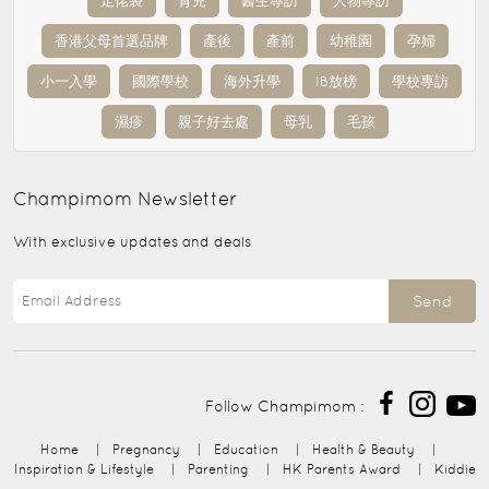
走佬袋
育兒
醫生專訪
人物專訪
香港父母首選品牌
產後
產前
幼稚園
孕婦
小一入學
國際學校
海外升學
IB放榜
學校專訪
濕疹
親子好去處
母乳
毛孩
Champimom
Newsletter
With exclusive updates and deals
Send
Follow Champimom :
Home
|
Pregnancy
|
Education
|
Health & Beauty
|
Inspiration & Lifestyle
|
Parenting
|
HK Parents Award
|
Kiddie