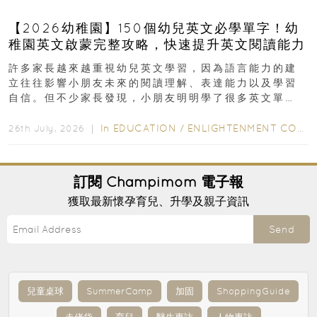
【2026幼稚園】150個幼兒英文必學單字！幼
稚園英文啟蒙完整攻略，快速提升英文閱讀能力
許多家長越來越重視幼兒英文學習，因為語言能力的建
立往往影響小朋友未來的閱讀理解、表達能力以及學習
自信。但不少家長發現，小朋友明明學了很多英文單
字，真正開始閱讀英文故事書時，仍然容易卡住...
In
EDUCATION
/
ENLIGHTENMENT CORNER
26th July, 2026 ｜
訂閱
Champimom
電子報
獲取最新懷孕育兒、升學及親子資訊
Send
兒童桌球
SummerCamp
加固
ShoppingGuide