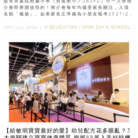
拔萃男書院附屬小學（男拔附小／DBSPD）小一入學簡
介會即將開放預約！簡介會每年均備受家長關注，入場
名額「瘋搶」。如果家長正準備為小朋友報考2027/28
學年小一，想...
In
EDUCATION
/
OPEN DAY & SCHOOL EVENTS
30th July, 2026 ｜
【給敏弱寶寶最好的愛】幼兒配方花多眼亂？3
大把關建立寶寶健康體質 把握BB展入手好時機