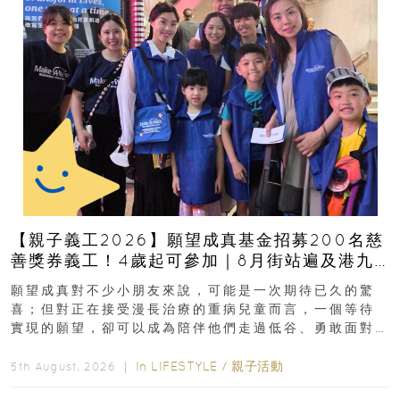
【親子義工2026】願望成真基金招募200名慈
善獎券義工！4歲起可參加｜8月街站遍及港九
新界
願望成真對不少小朋友來說，可能是一次期待已久的驚
喜；但對正在接受漫長治療的重病兒童而言，一個等待
實現的願望，卻可以成為陪伴他們走過低谷、勇敢面對
逆境的重要力量。▲ 願...
In
LIFESTYLE
/
親子活動
5th August, 2026 ｜