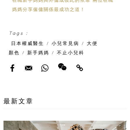
媽媽分享僱傭關係最成功之道！
Tags :
日本權威醫生
/
小兒常見病
/
大便
顏色
/
新手媽媽
/
不止小兒科
最新文章