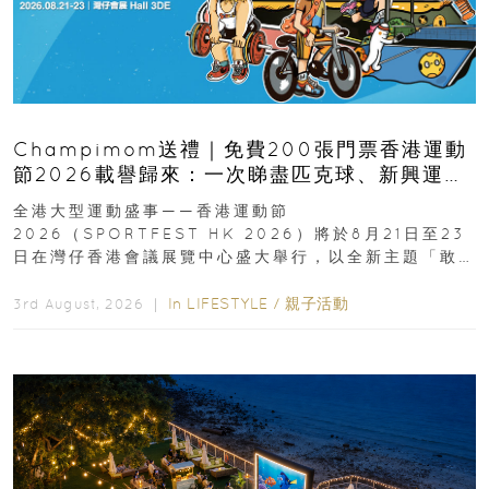
Champimom送禮｜免費200張門票香港運動
節2026載譽歸來：一次睇盡匹克球、新興運
動、街舞比賽＋逾百運動品牌展覽
全港大型運動盛事——香港運動節
2026（SPORTFEST HK 2026）將於8月21日至23
日在灣仔香港會議展覽中心盛大舉行，以全新主題「敢
運動大排檔」登場，集合...
In
LIFESTYLE
/
親子活動
3rd August, 2026 ｜