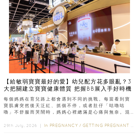
【給敏弱寶寶最好的愛】幼兒配方花多眼亂？3
大把關建立寶寶健康體質 把握BB展入手好時機
每個媽媽在育兒路上都會遇到不同的挑戰。每當看到寶
寶肌膚突然後天泛紅、抓個不停，或者肚仔「咕嚕咕
嚕」不舒服而哭鬧時，媽媽心裡總滿是心痛與無奈。混
合餵養揀奶粉？選擇幼兒配...
In
PREGNANCY
/
GETTING PREGNANT
/
P
29th July, 2026 ｜