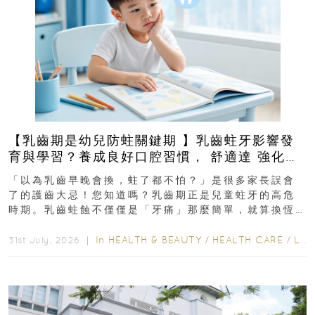
【乳齒期是幼兒防蛀關鍵期 】乳齒蛀牙影響發
育與學習？養成良好口腔習慣， 舒適達 強化琺
瑯質 兒童牙膏防護指南
「以為乳齒早晚會換，蛀了都不怕？」是很多家長誤會
了的護齒大忌！您知道嗎？乳齒期正是兒童蛀牙的高危
時期。乳齒蛀蝕不僅僅是「牙痛」那麼簡單，就算換恆
齒也有影響！後果將如骨牌效應般...
In
HEALTH & BEAUTY
/
HEALTH CARE
/
LIFESTYLE
31st July, 2026 ｜