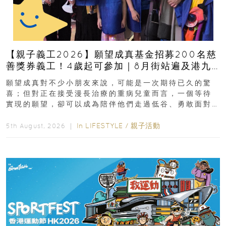
【親子義工2026】願望成真基金招募200名慈
善獎券義工！4歲起可參加｜8月街站遍及港九
新界
願望成真對不少小朋友來說，可能是一次期待已久的驚
喜；但對正在接受漫長治療的重病兒童而言，一個等待
實現的願望，卻可以成為陪伴他們走過低谷、勇敢面對
逆境的重要力量。▲ 願...
In
LIFESTYLE
/
親子活動
5th August, 2026 ｜