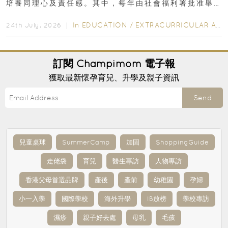
培養同理心及責任感。其中，每年由社會福利署批准舉
行的小朋友賣旗日小朋友，正是一項既有教育意義...
In
EDUCATION
/
EXTRACURRICULAR ACTIVITIES
24th July, 2026 ｜
訂閱
Champimom
電子報
獲取最新懷孕育兒、升學及親子資訊
Send
兒童桌球
SummerCamp
加固
ShoppingGuide
走佬袋
育兒
醫生專訪
人物專訪
香港父母首選品牌
產後
產前
幼稚園
孕婦
小一入學
國際學校
海外升學
IB放榜
學校專訪
濕疹
親子好去處
母乳
毛孩