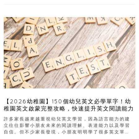
【2026幼稚園】150個幼兒英文必學單字！幼
稚園英文啟蒙完整攻略，快速提升英文閱讀能力
許多家長越來越重視幼兒英文學習，因為語言能力的建
立往往影響小朋友未來的閱讀理解、表達能力以及學習
自信。但不少家長發現，小朋友明明學了很多英文單
字，真正開始閱讀英文故事書時，仍然容易卡住...