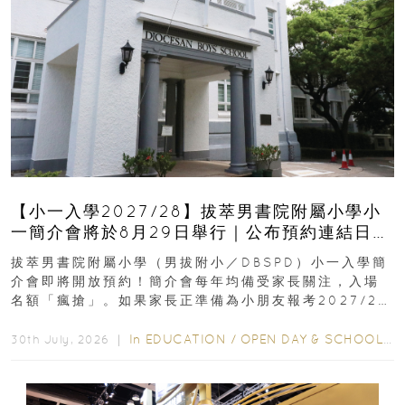
【小一入學2027/28】拔萃男書院附屬小學小
一簡介會將於8月29日舉行｜公布預約連結日期
｜更設有網上重溫
拔萃男書院附屬小學（男拔附小／DBSPD）小一入學簡
介會即將開放預約！簡介會每年均備受家長關注，入場
名額「瘋搶」。如果家長正準備為小朋友報考2027/28
學年小一，想...
In
EDUCATION
/
OPEN DAY & SCHOOL EVENTS
30th July, 2026 ｜