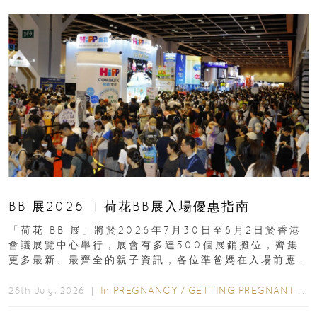
BB 展2026 ︳荷花BB展入場優惠指南
「荷花 BB 展」將於2026年7月30日至8月2日於香港
會議展覽中心舉行，展會有多達500個展銷攤位，齊集
更多最新、最齊全的親子資訊，各位準爸媽在入場前應
先閱讀購物指南...
In
PREGNANCY
/
GETTING PREGNANT
/
P
28th July, 2026 ｜