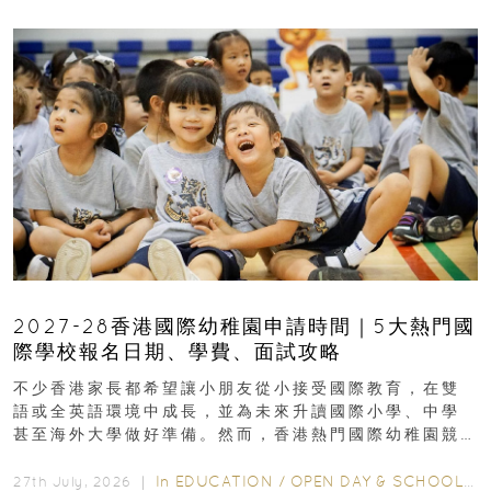
2027-28香港國際幼稚園申請時間｜5大熱門國
際學校報名日期、學費、面試攻略
不少香港家長都希望讓小朋友從小接受國際教育，在雙
語或全英語環境中成長，並為未來升讀國際小學、中學
甚至海外大學做好準備。然而，香港熱門國際幼稚園競
爭激烈，大部分學校會於入學前約一年開始接受申請...
In
EDUCATION
/
OPEN DAY & SCHOOL EVENTS
27th July, 2026 ｜