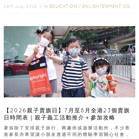
In
EDUCATION
/
ENLIGHTENMENT CORNER
26th July, 2026 ｜
【2026親子賣旗日】7月至8月全港23個賣旗
日時間表｜親子義工活動推介＋參加攻略
暑假除了安排親子旅行、興趣班或遊樂活動外，不少香
港家長亦希望讓小朋友透過不同的體驗學習關心社會，