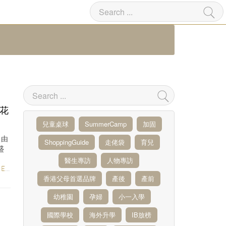
荷花
兒童桌球
SummerCamp
加固
，由
ShoppingGuide
走佬袋
育兒
盛
醫生專訪
人物專訪
 CARE
/
POSTNATAL CARE
/
PARENTING
香港父母首選品牌
產後
產前
幼稚園
孕婦
小一入學
國際學校
海外升學
IB放榜