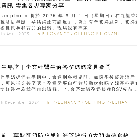
位資訊 雲集各界專家分享
hampimom 將於 2025 年 6 月 1 日（星期日）在九龍
里拉酒店舉辦「孕媽媽產前講座」，為所有準爸媽及新手爸媽
各種懷孕和育兒的困難。現場設有專家...
In
PREGNANCY
/
GETTING PREGNANT
th April, 2025 ｜
醫生專訪｜李文軒醫生解答孕媽媽常見疑問
相信孕媽媽們在孕期中，會遇到各種疑問。如懷孕後經常流牙
血，可以補充甚麼呢？孕婦需要自行數胎動次數嗎？婦產科專
文軒醫生為我們作出講解。 1.會否建議孕婦接種RSV疫苗
吸道合胞病毒，又稱RSV...
In
PREGNANCY
/
GETTING PREGNANT
7th December, 2024 ｜
產前｜葉酸可預防胎兒神經管缺損 6大類備孕食物