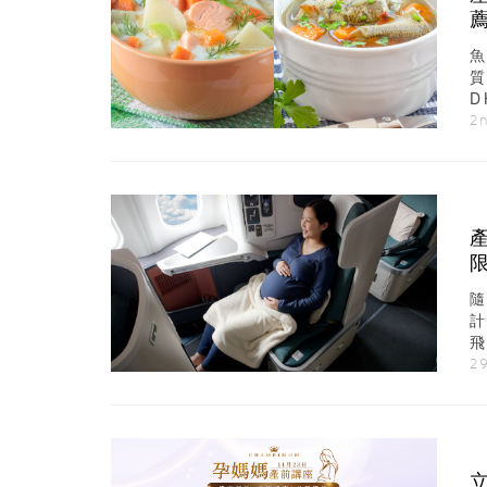
質
D
媽
2
計
同
2
立