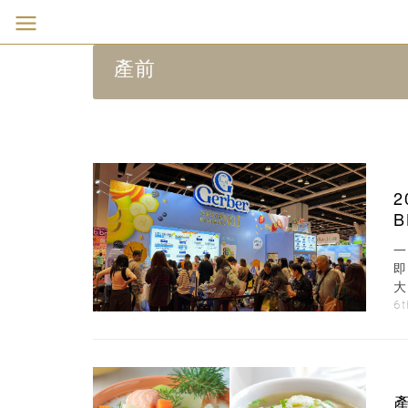
產前
即
大
6t