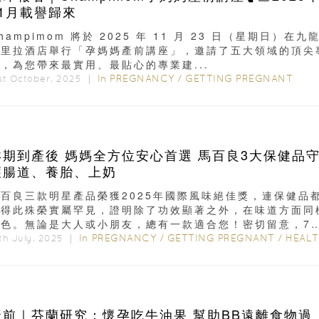
11月載譽歸來
hampimom 將於 2025 年 11 月 23 日（星期日）在九
格里拉酒店舉行「孕媽媽產前講座」，邀請了五大領域的頂尖
，為您帶來最實用、最貼心的專業建...
In
PREGNANCY
/
GETTING PREGNANT
st October, 2025 ｜
孕期到產後 媽媽全方位安心首選 馬百良3大保健品
護腸道、養胎、上奶
馬百良三款明星產品榮獲2025年國際風味絕佳獎，連保健品
獲得此殊榮實屬罕見，證明除了功效顯著之外，在味道方面同
出色。無論是大人或小朋友，總有一款適合您！密切留意，7
B展將設有會場限時優惠 ...
In
PREGNANCY
/
GETTING PREGNANT
/
HEALTH & BEA
th July, 2025 ｜
產前｜芬蘭研究：懷孕吃牛油果 幫助BB遠離食物過