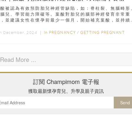
葉酸被認為有效預防胎兒神經管缺陷，如：脊柱裂、無腦畸形
無腦兒、學習能力障礙等。葉酸對胎兒的腦部神經發育非常重
要，並建議女性在懷孕前最少一個月，開始補充葉酸，並持續
孕的前三個月...
In
PREGNANCY
/
GETTING PREGNANT
th December, 2024 ｜
Read More ...
訂閱
Champimom
電子報
獲取最新懷孕育兒、升學及親子資訊
Send