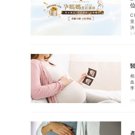
C
決
24
李
呼
1