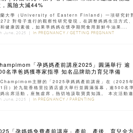
敏，風險大減44%
蘭大學（University of Eastern Finland）一項研究針
,272 對母子進行的觀察性研究發現，在調整媽媽生活方式
和健康因素後，如果準媽媽在懷孕期間食用新鮮牛油果...
In
PREGNANCY
/
GETTING PREGNANT
th June, 2025 ｜
Champimom「孕媽媽產前講座2025」圓滿舉行 逾
500名準爸媽獲專家指導 知名品牌助力育兒準備
Champimom主辦的「2025孕媽媽產前講座」在（2025
月1日）於九龍香格里拉酒店盛大舉行並圓滿落幕，逾500名
爸媽出席活動，座無虛席，熱切地汲取寶貴知識。 本次活動
多位專家...
In
PREGNANCY
/
PARENTING
h June, 2025 ｜
2025「孕媽媽免費產前講座」產前、產後、育兒全