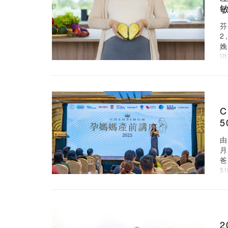
芬
2
娩
11
由
了
5t