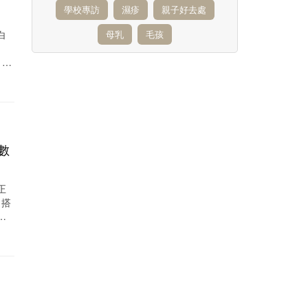
學校專訪
濕疹
親子好去處
白
母乳
毛孩
準媽
數
正
婦搭
不
年