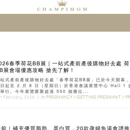
2026春季荷花BB展｜一站式產前產後購物好去處 
BB展會場優惠攻略 搶先了解！
一站式產前產後購物好去處「春季荷花BB展」已於今天開幕
日起至 2 月 8 日（星期日）於香港會議展覽中心 Hall 1 
舉行。今年展覽匯聚超過 500 個攤位...
In
PREGNANCY
/
GETTING PREGNANT
/
PRENATAL
h February, 2026 ｜
產前｜補充優質脂肪、蛋白質，20款孕婦魚湯食譜推