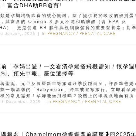
薦！富含DHA助BB發育!
魚類是孕期均衡飲食的核心關鍵。除了提供易於吸收的優質蛋
，其富含的 Omega-3 多元不飽和脂肪酸（含 EPA 及
HA），更是促進 BB 腦部與視網膜發育的重要營養素；對
而言...
In
PREGNANCY
/
PRENATAL CARE
nd January, 2026 ｜
產前｜孕媽出遊！一文看清孕婦搭飛機需知！懷孕週
限制、預先申報、座位選擇等
隨著聖誕、元旦及農曆新年等旅遊旺季接踵而至，許多準爸媽
劃一場溫馨的「Babymoon」跨年或避寒旅行。立即看孕
飛機的常見需知！孕婦能坐飛機嗎？飛機上的環境跟地面有所
...
In
PREGNANCY
/
PRENATAL CARE
9th December, 2025 ｜
即報名｜Champimom孕媽媽產前講座🤰🏻2025