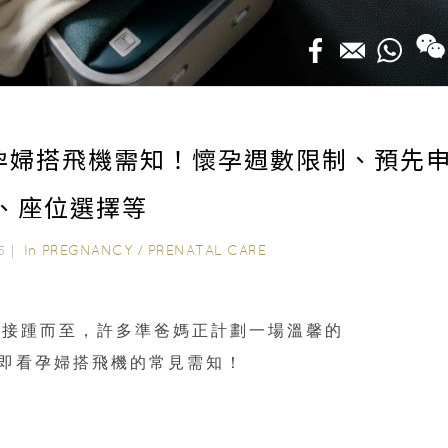
孕婦搭飛機需知！懷孕週數限制、預先
、座位選擇等
In
PREGNANCY
/
PRENATAL CARE
25｜
季接踵而至，許多準爸媽正計劃一場溫馨的
立即看孕婦搭飛機的常見需知！