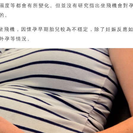
濕度等都會有所變化。但並沒有研究指出坐飛機會對
的。
乘坐飛機，因懷孕早期胎兒較為不穩定，除了妊娠反應
外孕等情況。