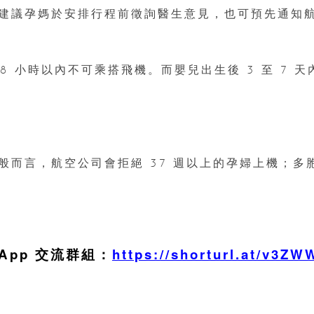
建議孕媽於安排行程前徵詢醫生意見，也可預先通知
 小時以內不可乘搭飛機。而嬰兒出生後 3 至 7 天
般而言，航空公司會拒絕 37 週以上的孕婦上機；多
sApp 交流群組：
https://shorturl.at/v3ZW