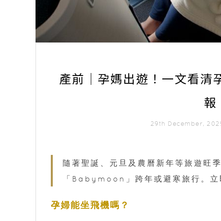
產前｜孕媽出遊！一文看清
報
29th December, 20
隨著
聖誕、元旦及農曆新年
等旅遊旺
「Babymoon」跨年或避寒旅行。
孕婦能坐飛機嗎？