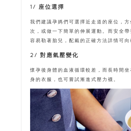
1/ 座位選擇
我們建議孕媽們可選擇近走道的座位，方便
次，或做一下簡單的伸展運動。而安全帶
容易勒著胎兒，配戴的正確方法詳情可向
2/ 對應氣壓變化
懷孕後身體的血液循環較差，而長時間坐
身的衣服，也可嘗試漸進式壓力襪。