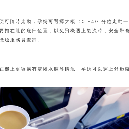
可隨時走動，孕媽可選擇大概 30 -40 分鐘走動一
要扣在肚的底部位置，以免飛機遇上氣流時，安全帶
機艙服務員查詢。
在機上更容易有雙腳水腫等情況，孕媽可以穿上舒適