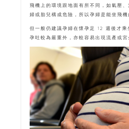
飛機上的環境跟地面有所不同，如氣壓、
婦或胎兒構成危險，所以孕婦是能坐飛機
但一般仍建議孕婦在懷孕足 12 週後才
孕吐較為嚴重外，亦較容易出現流產或宮