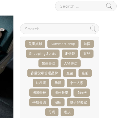
兒童桌球
SummerCamp
加固
ShoppingGuide
走佬袋
育兒
醫生專訪
人物專訪
香港父母首選品牌
產後
產前
幼稚園
孕婦
小一入學
國際學校
海外升學
IB放榜
學校專訪
濕疹
親子好去處
母乳
毛孩