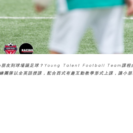
球場踢足球？Young Talent Football Team課程
外籍教練團隊以全英語授課，配合西式有趣互動教學形式上課，讓小朋