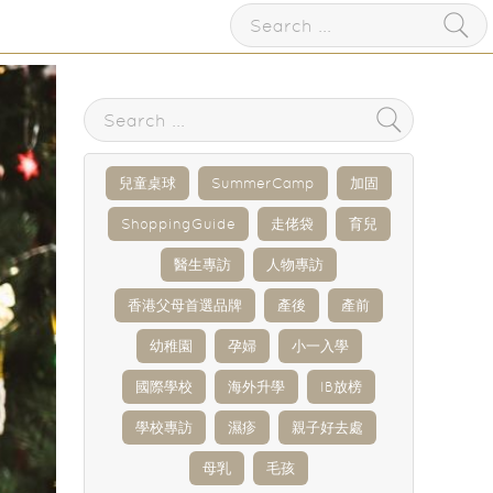
兒童桌球
SummerCamp
加固
ShoppingGuide
走佬袋
育兒
醫生專訪
人物專訪
香港父母首選品牌
產後
產前
幼稚園
孕婦
小一入學
國際學校
海外升學
IB放榜
學校專訪
濕疹
親子好去處
母乳
毛孩