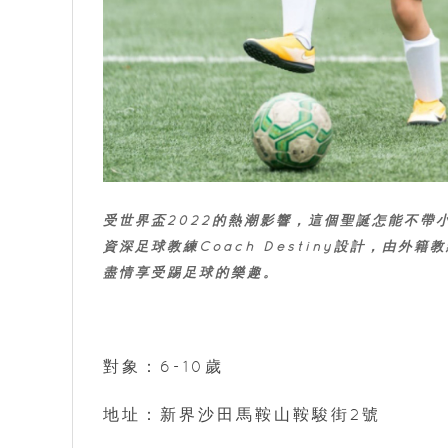
受世界盃2022的熱潮影響，這個聖誕怎能不帶小朋友到
資深足球教練Coach Destiny設計，由
盡情享受踢足球的樂趣。
對象：6-10歲
地址：新界沙田馬鞍山鞍駿街2號