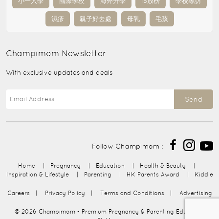
小一入學
國際學校
海外升學
IB放榜
學校專訪
濕疹
親子好去處
母乳
毛孩
Champimom
Newsletter
With exclusive updates and deals
Send
Follow Champimom :
Home
|
Pregnancy
|
Education
|
Health & Beauty
|
Inspiration & Lifestyle
|
Parenting
|
HK Parents Award
|
Kiddie
Careers
|
Privacy Policy
|
Terms and Conditions
|
Advertising
© 2026
Champimom
- Premium Pregnancy & Parenting Education