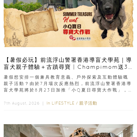
【暑假必玩】前流浮山警署香港導盲犬學苑｜導
盲犬親子體驗＋古蹟尋寶 | Champimom送3
組免費名額
暑假想安排一個兼具教育意義、戶外探索及互動體驗嘅
親子活動？由於7月場次反應熱烈，前流浮山警署香港導
盲犬學苑將於8月23日加推「小Q夏日尋寶大作戰」，家
長與小朋友可以走進前流浮山警署...
In
LIFESTYLE
/
親子活動
7th August, 2026 ｜