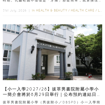
時期。乳齒蛀蝕不僅僅是「牙痛」那麼簡單，就算換恆
齒也有影響！後果將如骨牌效應般...
In
HEALTH & BEAUTY
/
HEALTH CARE
/
LIFESTYLE
31st July, 2026 ｜
【小一入學2027/28】拔萃男書院附屬小學小
一簡介會將於8月29日舉行｜公布預約連結日期
｜更設有網上重溫
拔萃男書院附屬小學（男拔附小／DBSPD）小一入學簡