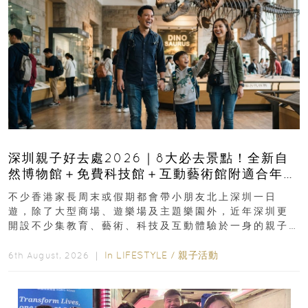
深圳親子好去處2026｜8大必去景點！全新自
然博物館＋免費科技館＋互動藝術館附適合年
齡、交通、門票、開放時間
不少香港家長周末或假期都會帶小朋友北上深圳一日
遊，除了大型商場、遊樂場及主題樂園外，近年深圳更
開設不少集教育、藝術、科技及互動體驗於一身的親子
好去處！暑假唔想再行商場...
In
LIFESTYLE
/
親子活動
6th August, 2026 ｜