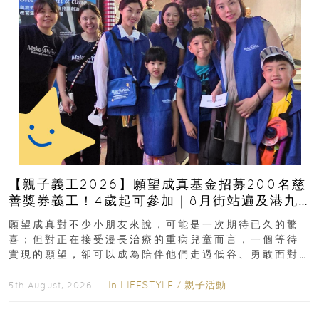
【親子義工2026】願望成真基金招募200名慈
善獎券義工！4歲起可參加｜8月街站遍及港九
新界
願望成真對不少小朋友來說，可能是一次期待已久的驚
喜；但對正在接受漫長治療的重病兒童而言，一個等待
實現的願望，卻可以成為陪伴他們走過低谷、勇敢面對
逆境的重要力量。▲ 願...
In
LIFESTYLE
/
親子活動
5th August, 2026 ｜