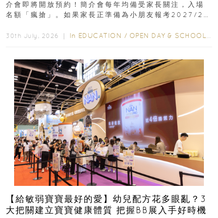
介會即將開放預約！簡介會每年均備受家長關注，入場
名額「瘋搶」。如果家長正準備為小朋友報考2027/28
學年小一，想...
In
EDUCATION
/
OPEN DAY & SCHOOL EVENTS
30th July, 2026 ｜
【給敏弱寶寶最好的愛】幼兒配方花多眼亂？3
大把關建立寶寶健康體質 把握BB展入手好時機