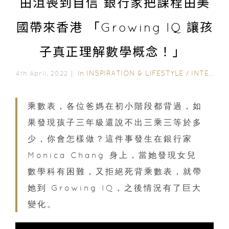
由沮喪到自信 銀行家把課程由美
國帶來香港 「Growing IQ 讓孩
子真正理解數學概念！」
In
INSPIRATION & LIFESTYLE
/
INTERVIEWS
4th April, 2022｜
乘數表，各位爸媽在初小階段都背過，如
果發現孩子三年級還說不出三乘三等於多
少，你會怎樣做？這件事發生在銀行家
Monica Chang 身上，當她發現女兒
數學科有困難，又拒絕死背乘數表，就帶
她到 Growing IQ，之後情況有了巨大
變化。