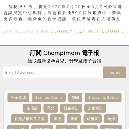
「荷花 BB 展」將於2026年7月30日至8月2日於香港
會議展覽中心舉行，展會有多達500個展銷攤位，齊集
更多最新、最齊全的親子資訊，各位準爸媽在入場前應
先閱讀購物指南...
In
PREGNANCY
/
GETTING PREGNANT
/
P
28th July, 2026 ｜
訂閱
Champimom
電子報
獲取最新懷孕育兒、升學及親子資訊
Send
兒童桌球
SummerCamp
加固
ShoppingGuide
走佬袋
育兒
醫生專訪
人物專訪
香港父母首選品牌
產後
產前
幼稚園
孕婦