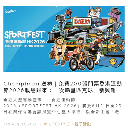
Champimom送禮｜免費200張門票香港運動
節2026載譽歸來：一次睇盡匹克球、新興運
動、街舞比賽＋逾百運動品牌展覽
全港大型運動盛事——香港運動節
2026（SPORTFEST HK 2026）將於8月21日至23
日在灣仔香港會議展覽中心盛大舉行，以全新主題「敢
運動大排檔」登場，集合...
In
LIFESTYLE
/
親子活動
3rd August, 2026 ｜