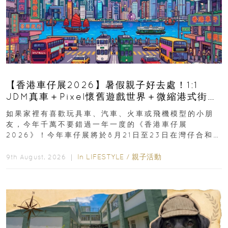
【香港車仔展2026】暑假親子好去處！1:1
JDM真車＋Pixel懷舊遊戲世界＋微縮港式街景
8月灣仔登場 車迷家庭必去！
如果家裡有喜歡玩具車、汽車、火車或飛機模型的小朋
友，今年千萬不要錯過一年一度的《香港車仔展
2026》！今年車仔展將於8月21日至23日在灣仔合和酒
店 Grand Ballroom舉行...
In
LIFESTYLE
/
親子活動
9th August, 2026 ｜