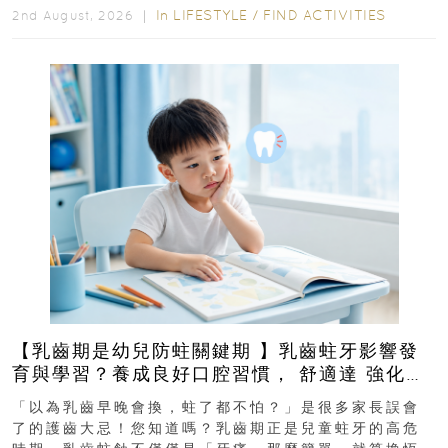
In
LIFESTYLE
/
FIND ACTIVITIES
2nd August, 2026 ｜
【乳齒期是幼兒防蛀關鍵期 】乳齒蛀牙影響發
育與學習？養成良好口腔習慣， 舒適達 強化琺
瑯質 兒童牙膏防護指南
「以為乳齒早晚會換，蛀了都不怕？」是很多家長誤會
了的護齒大忌！您知道嗎？乳齒期正是兒童蛀牙的高危