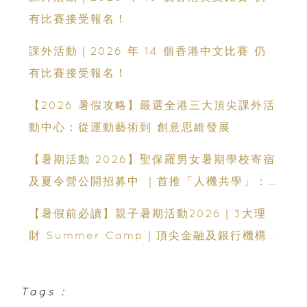
有比賽接受報名！
課外活動｜2026 年 14 個香港中文比賽 仍
有比賽接受報名！
【2026 暑假攻略】嚴選全港三大頂尖課外活
動中心：從運動藝術到 創意思維發展
【暑期活動 2026】聖保羅男女暑期學校寄宿
及夏令營公開招募中 ｜首推「人機共學」：
聯乘蘇格蘭場專家、拍賣官｜10-14 歲必報的
【暑假前必讀】親子暑期活動2026｜3大理
領袖體驗營
財 Summer Camp｜頂尖金融及銀行機構
專家親授｜ Finpod｜ESF Explore｜理財
實驗室｜投委會理財教育體驗館
Tags :