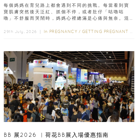
每個媽媽在育兒路上都會遇到不同的挑戰。每當看到寶
寶肌膚突然後天泛紅、抓個不停，或者肚仔「咕嚕咕
嚕」不舒服而哭鬧時，媽媽心裡總滿是心痛與無奈。混
合餵養揀奶粉？選擇幼兒配...
In
PREGNANCY
/
GETTING PREGNANT
/
P
29th July, 2026 ｜
BB 展2026 ︳荷花BB展入場優惠指南