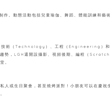
制作。動態活動包括兒童瑜伽、舞蹈、體能訓練和藝
技術（Technology）、工程（Engineering）
大趨勢，LGH還開設攝影、視頻後期、編程（Scratc
課堂。
辦私人或生日聚會，甚至燒烤派對！小朋友可以在慶祝
驗。