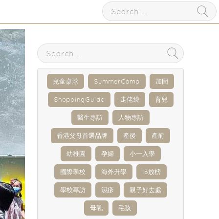
兒童桌球
SummerCamp
加固
ShoppingGuide
走佬袋
育兒
醫生專訪
人物專訪
香港父母首選品牌
產後
產前
幼稚園
孕婦
小一入學
國際學校
海外升學
IB放榜
學校專訪
濕疹
親子好去處
母乳
毛孩