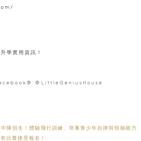
com/
升學實用資訊！
cebook@ @LittleGeniusHouse
/501中隊招生！體驗飛行訓練、培養青少年自律與領袖能力
 仍有比賽接受報名！