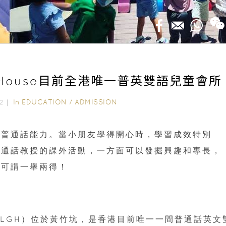
ius House目前全港唯一普英雙語兒童會
In
EDUCATION
/
ADMISSION
022｜
和普通話能力。當小朋友學得開心時，學習成效特別
普通話教授的課外活動，一方面可以發掘興趣和專長，
，可謂一舉兩得！
ouse（LGH）位於黃竹坑，是香港目前唯一一間普通話英文