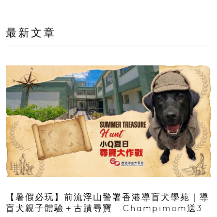
最新文章
【暑假必玩】前流浮山警署香港導盲犬學苑｜導
盲犬親子體驗＋古蹟尋寶 | Champimom送3