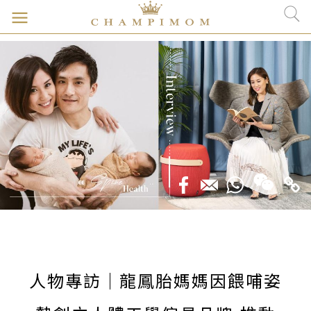
人物專訪｜龍鳳胎媽媽因餵哺姿