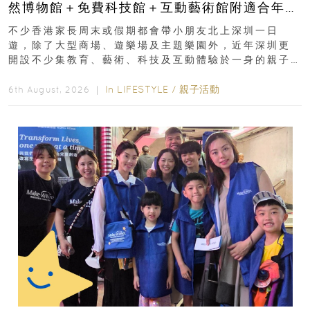
然博物館＋免費科技館＋互動藝術館附適合年
齡、交通、門票、開放時間
不少香港家長周末或假期都會帶小朋友北上深圳一日
遊，除了大型商場、遊樂場及主題樂園外，近年深圳更
開設不少集教育、藝術、科技及互動體驗於一身的親子
好去處！暑假唔想再行商場...
In
LIFESTYLE
/
親子活動
6th August, 2026 ｜