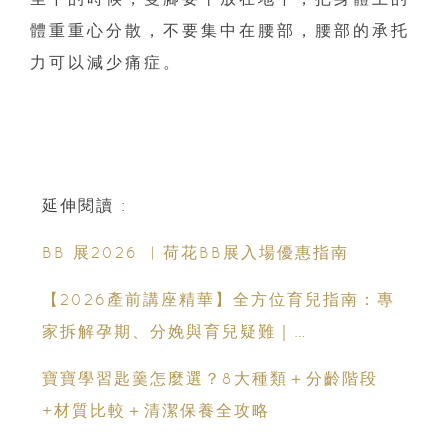
體重重心分散，不要集中在腰部，腰部的承托
力可以減少痛症。
延伸閱讀 :
BB 展2026 ︳荷花BB展入場優惠指南
【2026產前講座精華】全方位育兒指南：專
家拆解孕期、分娩與育兒疑難｜
Champimom
寶寶學習匙羹怎麼選？8大種類＋分齡階段
+材質比較＋清潔保養全攻略