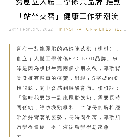
勢創立人體工學傢具品牌 推動
「站坐交替」健康工作新潮流
In
INSPIRATION & LIFESTYLE
/
INT
28th February, 2022｜
育有一對龍鳳胎的媽媽陳苡棋（棋棋），
創立了人體工學傢俬EKOBOR品牌。事
緣是因為棋棋生完兩個小朋友後，導致背
脊脊椎有嚴重的痛楚，出現呈S字型的脊
椎問題，間中會感到腰酸背痛。棋棋說：
「當時我要餵一對龍鳳胎飲奶，需要長時
間低頭，導致我頸椎和上半部份的胸椎經
常維持彎著的姿勢，長時間坐著，導致肌
肉變得僵硬，令血液循環變得愈來愈
差。」