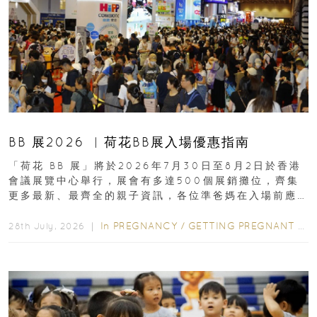
BB 展2026 ︳荷花BB展入場優惠指南
「荷花 BB 展」將於2026年7月30日至8月2日於香港
會議展覽中心舉行，展會有多達500個展銷攤位，齊集
更多最新、最齊全的親子資訊，各位準爸媽在入場前應
先閱讀購物指南...
In
PREGNANCY
/
GETTING PREGNANT
/
P
28th July, 2026 ｜