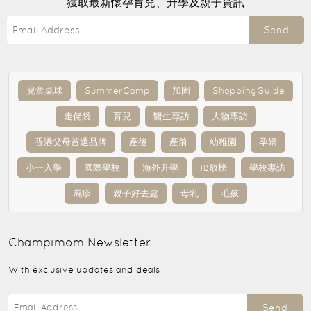
獲取最新懷孕育兒、升學及親子資訊
Send
兒童桌球
SummerCamp
加固
ShoppingGuide
走佬袋
育兒
醫生專訪
人物專訪
香港父母首選品牌
產後
產前
幼稚園
孕婦
小一入學
國際學校
海外升學
IB放榜
學校專訪
濕疹
親子好去處
母乳
毛孩
Champimom
Newsletter
With exclusive updates and deals
Send