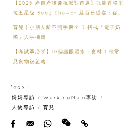
【2026 產前產後慶祝派對首選】九龍香格里
拉五星級 Baby Shower 及百日盛宴：從米
芝蓮美饌到 壯麗維港海景
育兒｜小朋友離不開手機？ 3 招戒「電子奶
嘴」與手機癮
【考試季必睇】10個護眼湯水＋食材 1 種常
見食物被忽略...
Tags :
媽媽專訪
/
WorkingMom專訪
/
人物專訪
/
育兒