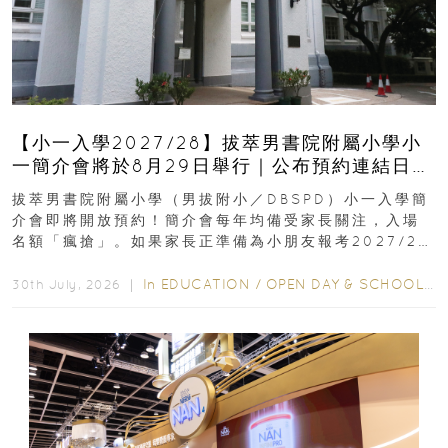
【小一入學2027/28】拔萃男書院附屬小學小
一簡介會將於8月29日舉行｜公布預約連結日期
｜更設有網上重溫
拔萃男書院附屬小學（男拔附小／DBSPD）小一入學簡
介會即將開放預約！簡介會每年均備受家長關注，入場
名額「瘋搶」。如果家長正準備為小朋友報考2027/28
學年小一，想...
In
EDUCATION
/
OPEN DAY & SCHOOL EVENTS
30th July, 2026 ｜