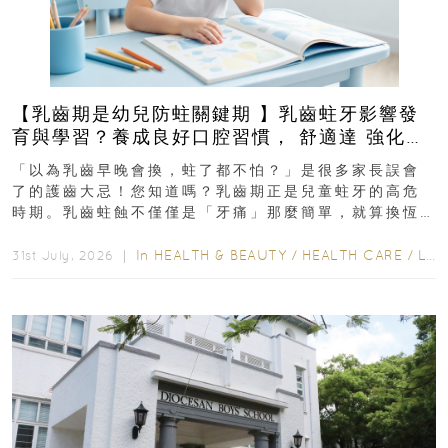
【乳齒期是幼兒防蛀關鍵期 】乳齒蛀牙影響發
育與學習？養成良好口腔習慣， 舒適達 強化琺
瑯質 兒童牙膏防護指南
「以為乳齒早晚會換，蛀了都不怕？」是很多家長誤會
了的護齒大忌！您知道嗎？乳齒期正是兒童蛀牙的高危
時期。乳齒蛀蝕不僅僅是「牙痛」那麼簡單，就算換恆
齒也有影響！後果將如骨牌效應般...
In
HEALTH & BEAUTY
/
HEALTH CARE
/
LIFESTYLE
31st July, 2026 ｜