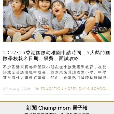
2027-28香港國際幼稚園申請時間｜5大熱門國
際學校報名日期、學費、面試攻略
不少香港家長都希望讓小朋友從小接受國際教育，在雙
語或全英語環境中成長，並為未來升讀國際小學、中學
甚至海外大學做好準備。然而，香港熱門國際幼稚園競
爭激烈，大部分學校會於入學前約一年開始接受申請...
In
EDUCATION
/
OPEN DAY & SCHOOL EVENTS
27th July, 2026 ｜
訂閱
Champimom
電子報