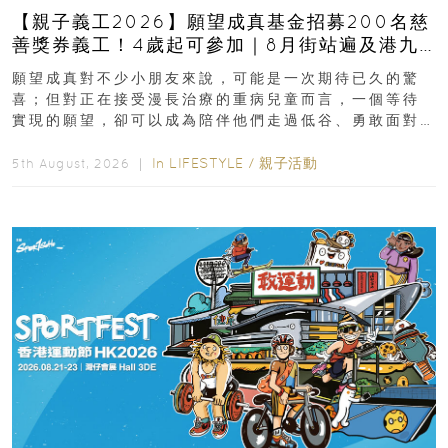
【親子義工2026】願望成真基金招募200名慈
善獎券義工！4歲起可參加｜8月街站遍及港九
新界
願望成真對不少小朋友來說，可能是一次期待已久的驚
喜；但對正在接受漫長治療的重病兒童而言，一個等待
實現的願望，卻可以成為陪伴他們走過低谷、勇敢面對
逆境的重要力量。▲ 願...
In
LIFESTYLE
/
親子活動
5th August, 2026 ｜