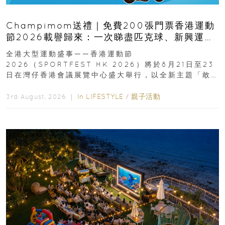
Champimom送禮｜免費200張門票香港運動
節2026載譽歸來：一次睇盡匹克球、新興運
動、街舞比賽＋逾百運動品牌展覽
全港大型運動盛事——香港運動節
2026（SPORTFEST HK 2026）將於8月21日至23
日在灣仔香港會議展覽中心盛大舉行，以全新主題「敢
運動大排檔」登場，集合...
In
LIFESTYLE
/
親子活動
3rd August, 2026 ｜