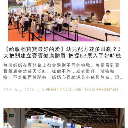
【給敏弱寶寶最好的愛】幼兒配方花多眼亂？3
大把關建立寶寶健康體質 把握BB展入手好時機
每個媽媽在育兒路上都會遇到不同的挑戰。每當看到寶
寶肌膚突然後天泛紅、抓個不停，或者肚仔「咕嚕咕
嚕」不舒服而哭鬧時，媽媽心裡總滿是心痛與無奈。混
合餵養揀奶粉？選擇幼兒配...
In
PREGNANCY
/
GETTING PREGNANT
/
P
29th July, 2026 ｜