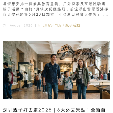
組免費名額
暑假想安排一個兼具教育意義、戶外探索及互動體驗嘅
親子活動？由於7月場次反應熱烈，前流浮山警署香港導
盲犬學苑將於8月23日加推「小Q夏日尋寶大作戰」，家
長與小朋友可以走進前流浮山警署...
In
LIFESTYLE
/
親子活動
7th August, 2026 ｜
深圳親子好去處2026｜8大必去景點！全新自