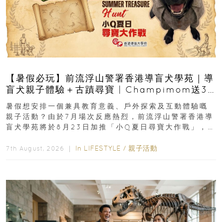
【暑假必玩】前流浮山警署香港導盲犬學苑｜導
盲犬親子體驗＋古蹟尋寶 | Champimom送3
組免費名額
暑假想安排一個兼具教育意義、戶外探索及互動體驗嘅
親子活動？由於7月場次反應熱烈，前流浮山警署香港導
盲犬學苑將於8月23日加推「小Q夏日尋寶大作戰」，家
長與小朋友可以走進前流浮山警署...
In
LIFESTYLE
/
親子活動
7th August, 2026 ｜