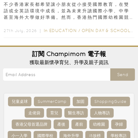
不少香港家長都希望讓小朋友從小接受國際教育，在雙
語或全英語環境中成長，並為未來升讀國際小學、中學
甚至海外大學做好準備。然而，香港熱門國際幼稚園競
爭激烈，大部分學校會於入學前約一年開始接受申請...
In
EDUCATION
/
OPEN DAY & SCHOOL EVENTS
27th July, 2026 ｜
訂閱
Champimom
電子報
獲取最新懷孕育兒、升學及親子資訊
Send
兒童桌球
SummerCamp
加固
ShoppingGuide
走佬袋
育兒
醫生專訪
人物專訪
香港父母首選品牌
產後
產前
幼稚園
孕婦
小一入學
國際學校
海外升學
IB放榜
學校專訪