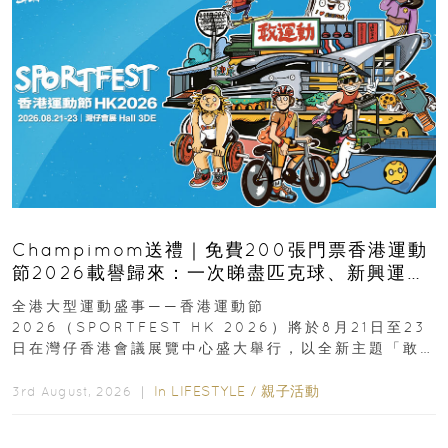
Champimom送禮｜免費200張門票香港運動
節2026載譽歸來：一次睇盡匹克球、新興運
動、街舞比賽＋逾百運動品牌展覽
全港大型運動盛事——香港運動節
2026（SPORTFEST HK 2026）將於8月21日至23
日在灣仔香港會議展覽中心盛大舉行，以全新主題「敢
運動大排檔」登場，集合...
In
LIFESTYLE
/
親子活動
3rd August, 2026 ｜