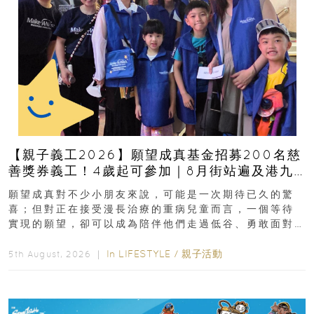
【親子義工2026】願望成真基金招募200名慈
善獎券義工！4歲起可參加｜8月街站遍及港九
新界
願望成真對不少小朋友來說，可能是一次期待已久的驚
喜；但對正在接受漫長治療的重病兒童而言，一個等待
實現的願望，卻可以成為陪伴他們走過低谷、勇敢面對
逆境的重要力量。▲ 願...
In
LIFESTYLE
/
親子活動
5th August, 2026 ｜