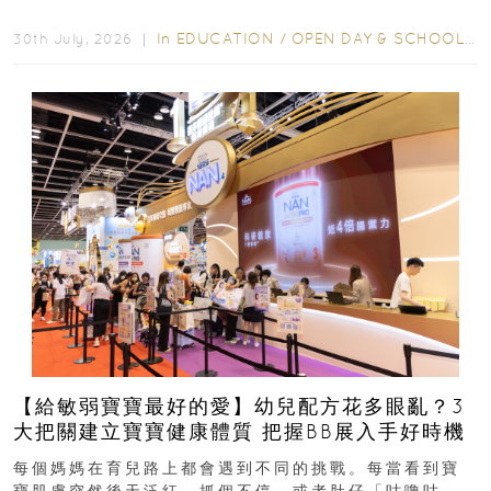
學年小一，想...
In
EDUCATION
/
OPEN DAY & SCHOOL EVENTS
30th July, 2026 ｜
【給敏弱寶寶最好的愛】幼兒配方花多眼亂？3
大把關建立寶寶健康體質 把握BB展入手好時機
每個媽媽在育兒路上都會遇到不同的挑戰。每當看到寶