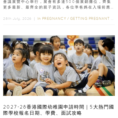
會議展覽中心舉行，展會有多達500個展銷攤位，齊集
更多最新、最齊全的親子資訊，各位準爸媽在入場前應
先閱讀購物指南...
In
PREGNANCY
/
GETTING PREGNANT
/
P
28th July, 2026 ｜
2027-28香港國際幼稚園申請時間｜5大熱門國
際學校報名日期、學費、面試攻略