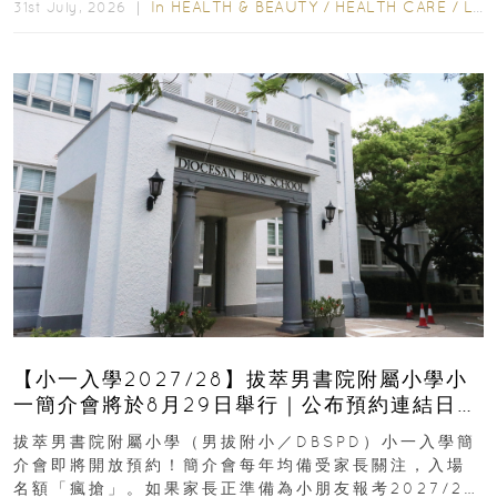
In
HEALTH & BEAUTY
/
HEALTH CARE
/
LIFESTYLE
31st July, 2026 ｜
【小一入學2027/28】拔萃男書院附屬小學小
一簡介會將於8月29日舉行｜公布預約連結日期
｜更設有網上重溫
拔萃男書院附屬小學（男拔附小／DBSPD）小一入學簡
介會即將開放預約！簡介會每年均備受家長關注，入場
名額「瘋搶」。如果家長正準備為小朋友報考2027/28