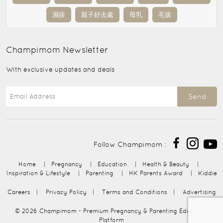
濕疹
親子好去處
母乳
毛孩
Champimom
Newsletter
With exclusive updates and deals
Send
Follow Champimom :
Home
|
Pregnancy
|
Education
|
Health & Beauty
|
Inspiration & Lifestyle
|
Parenting
|
HK Parents Award
|
Kiddie
Careers
|
Privacy Policy
|
Terms and Conditions
|
Advertising
© 2026
Champimom
- Premium Pregnancy & Parenting Education
Platform