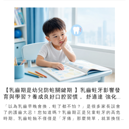
【乳齒期是幼兒防蛀關鍵期 】乳齒蛀牙影響發
育與學習？養成良好口腔習慣， 舒適達 強化琺
瑯質 兒童牙膏防護指南
「以為乳齒早晚會換，蛀了都不怕？」是很多家長誤會
了的護齒大忌！您知道嗎？乳齒期正是兒童蛀牙的高危
時期。乳齒蛀蝕不僅僅是「牙痛」那麼簡單，就算換恆
齒也有影響！後果將如骨牌效應般...