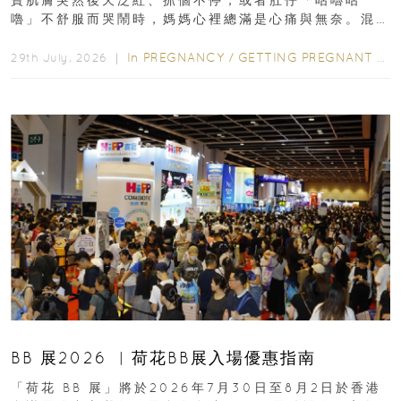
寶肌膚突然後天泛紅、抓個不停，或者肚仔「咕嚕咕
嚕」不舒服而哭鬧時，媽媽心裡總滿是心痛與無奈。混
合餵養揀奶粉？選擇幼兒配...
In
PREGNANCY
/
GETTING PREGNANT
/
P
29th July, 2026 ｜
BB 展2026 ︳荷花BB展入場優惠指南
「荷花 BB 展」將於2026年7月30日至8月2日於香港