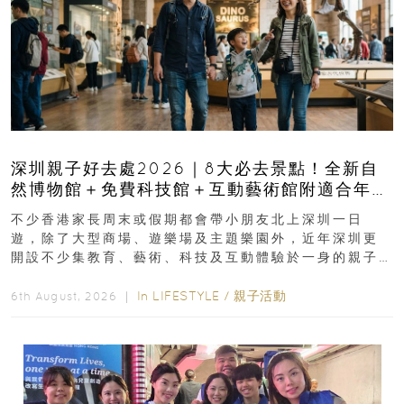
深圳親子好去處2026｜8大必去景點！全新自
然博物館＋免費科技館＋互動藝術館附適合年
齡、交通、門票、開放時間
不少香港家長周末或假期都會帶小朋友北上深圳一日
遊，除了大型商場、遊樂場及主題樂園外，近年深圳更
開設不少集教育、藝術、科技及互動體驗於一身的親子
好去處！暑假唔想再行商場...
In
LIFESTYLE
/
親子活動
6th August, 2026 ｜