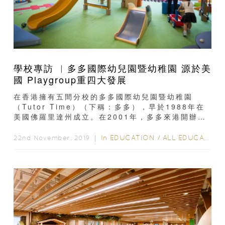
學校專訪 ︳多多國際幼兒園暨幼稚園 源於美
國 Playgroup重四大發展
在香港擁有五間分校的多多國際幼兒園暨幼稚園
（Tutor Time）（下稱：多多），早於1988年在
美國佛羅里達州成立。在2001年，多多來港開辦首
間學校，至今已有18年歷史...
In
EDUCATION
/
ALL EDUCATION
22nd November, 2019 ｜