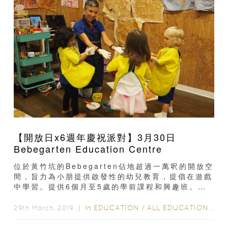
【開放日x6週年慶祝派對】3月30日
Bebegarten Education Centre
位於黃竹坑的Bebegarten佔地超過一萬呎的開放空
間，旨力為小朋提供啟發性的幼兒教育，提倡在遊戲
中學習。提供6個月至5歲的學前課程和興趣班。在
Bebegarten...
In
EDUCATION
/
ALL EDUCATION
/
PL
29th March, 2019 ｜