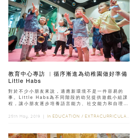
教育中心專訪 ︳循序漸進為幼稚園做好準備
Little Habs
對於不少小朋友來說，適應新環境不是一件容易的
事。Little Habs為不同階段的幼兒提供遊戲小組課
程，讓小朋友逐步培養語言能力、社交能力和自理能
力，為升讀幼稚園做足準備。Little...
In
EDUCATION
/
EXTRACURRICULAR ACTIVITIES
25th May, 2019 ｜