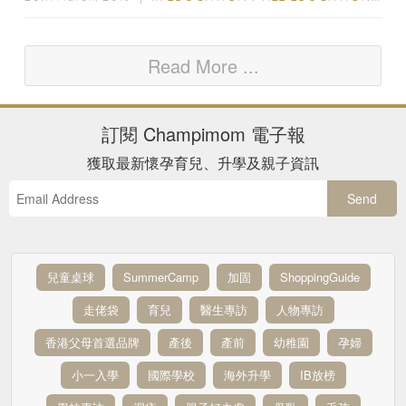
Read More ...
訂閱
Champimom
電子報
獲取最新懷孕育兒、升學及親子資訊
Send
兒童桌球
SummerCamp
加固
ShoppingGuide
走佬袋
育兒
醫生專訪
人物專訪
香港父母首選品牌
產後
產前
幼稚園
孕婦
小一入學
國際學校
海外升學
IB放榜