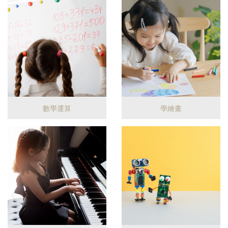
數學運算
學繪畫