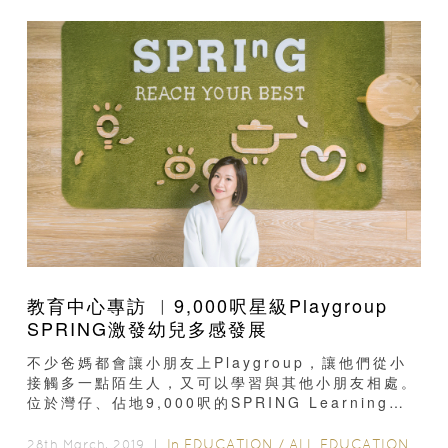
教育中心專訪 ︳9,000呎星級Playgroup
SPRING激發幼兒多感發展
不少爸媽都會讓小朋友上Playgroup，讓他們從小
接觸多一點陌生人，又可以學習與其他小朋友相處。
位於灣仔、佔地9,000呎的SPRING Learning
Centre設有不同課程和興趣班...
In
EDUCATION
/
ALL EDUCATION
/
SC
28th March, 2019 ｜