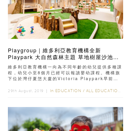
Playgroup｜維多利亞教育機構全新
Playpark 大自然森林主題 草地樹屋沙池應
有盡有
維多利亞教育機構一向為不同年齡的幼兒提供多種課
程，幼兒小至8個月已經可以報讀嬰幼課程。機構旗
下位於灣仔夏愨大廈的Victoria Playpark早前已
隆重開幕，最近，分校舍亦已登陸K11...
In
EDUCATION
/
ALL EDUCATION
/
教
29th August, 2019 ｜