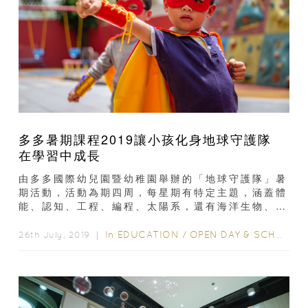
多多暑期課程2019讓小孩化身地球守護隊
在學習中成長
由多多國際幼兒園暨幼稚園舉辦的「地球守護隊」暑
期活動，活動為期四周，每星期有特定主題，涵蓋體
能、認知、工程、編程、太陽系，還有海洋生物、植
物、樹木等領域。讓小孩化身地球守護隊...
In
EDUCATION
/
OPEN DAY & SCHOOL EVENTS
26th July, 2019 ｜