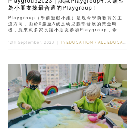
Playgroup2023｜認識Playgroup七大類型
為小朋友揀最合適的Playgroup！
Playgroup（學前遊戲小組）是現今學前教育的主
流方向，由於0歲至3歲是幼兒腦部發展的黃金時
機，愈來愈多家長讓小朋友參加Playgroup，希望
有助開發各種潛能。可是...
In
EDUCATION
/
ALL EDUCATION
12th September, 2023 ｜