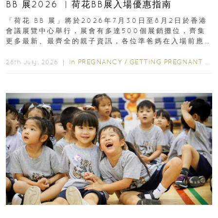
BB 展2026 ︳荷花BB展入場優惠指南
「荷花 BB 展」將於2026年7月30日至8月2日於香港
會議展覽中心舉行，展會有多達500個展銷攤位，齊集
更多最新、最齊全的親子資訊，各位準爸媽在入場前應
先閱讀購物指南...
In
PREGNANCY
/
GETTING PREGNANT
/
P
28th July, 2026 ｜