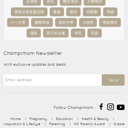
走佬袋
育兒
醫生專訪
人物專訪
香港父母首選品牌
產後
產前
幼稚園
孕婦
小一入學
國際學校
海外升學
IB放榜
學校專訪
濕疹
親子好去處
母乳
毛孩
Champimom
Newsletter
With exclusive updates and deals
Send
Follow Champimom :
Home
|
Pregnancy
|
Education
|
Health & Beauty
|
Inspiration & Lifestyle
|
Parenting
|
HK Parents Award
|
Kiddie