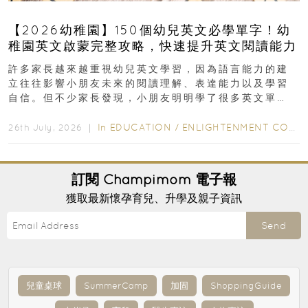
【2026幼稚園】150個幼兒英文必學單字！幼
稚園英文啟蒙完整攻略，快速提升英文閱讀能力
許多家長越來越重視幼兒英文學習，因為語言能力的建
立往往影響小朋友未來的閱讀理解、表達能力以及學習
自信。但不少家長發現，小朋友明明學了很多英文單
字，真正開始閱讀英文故事書時，仍然容易卡住...
In
EDUCATION
/
ENLIGHTENMENT CORNER
26th July, 2026 ｜
訂閱
Champimom
電子報
獲取最新懷孕育兒、升學及親子資訊
Send
兒童桌球
SummerCamp
加固
ShoppingGuide