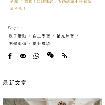
掌握 7 個親子對話秘訣，爸媽說話不再被當
耳邊風！
Tags :
親子活動
/
自主學習
/
補充練習
/
開學準備
/
提升成績
最新文章