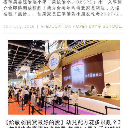
拔萃男書院附屬小學（男拔附小／DBSPD）小一入學簡
介會即將開放預約！簡介會每年均備受家長關注，入場
名額「瘋搶」。如果家長正準備為小朋友報考2027/28
學年小一，想...
In
EDUCATION
/
OPEN DAY & SCHOOL EVENTS
30th July, 2026 ｜
【給敏弱寶寶最好的愛】幼兒配方花多眼亂？3