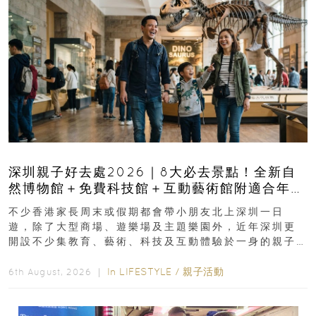
深圳親子好去處2026｜8大必去景點！全新自
然博物館＋免費科技館＋互動藝術館附適合年
齡、交通、門票、開放時間
不少香港家長周末或假期都會帶小朋友北上深圳一日
遊，除了大型商場、遊樂場及主題樂園外，近年深圳更
開設不少集教育、藝術、科技及互動體驗於一身的親子
好去處！暑假唔想再行商場...
In
LIFESTYLE
/
親子活動
6th August, 2026 ｜