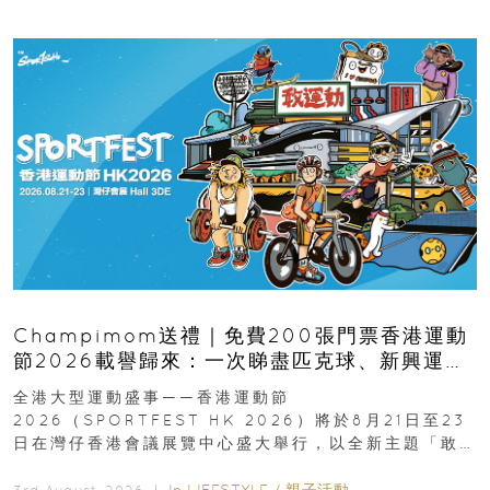
Champimom送禮｜免費200張門票香港運動
節2026載譽歸來：一次睇盡匹克球、新興運
動、街舞比賽＋逾百運動品牌展覽
全港大型運動盛事——香港運動節
2026（SPORTFEST HK 2026）將於8月21日至23
日在灣仔香港會議展覽中心盛大舉行，以全新主題「敢
運動大排檔」登場，集合...
In
LIFESTYLE
/
親子活動