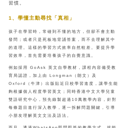
習慣。
1、學懂主動尋找「真相」
孩子在學習時，常碰到不懂的地方，但卻不會主動
發問；或者只是死板地背誦答案，而不去理解其中
的道理。這樣的學習方式效率自然較差。要提升學
習效率，首先需要培養孩子的自覺意識。
例如採用 GoAsk 英文自學教材，課程內容備受教
育局認證，加上由 Longman（朗文）及
Oxford（牛津）出版貼近日校學習進度，讓學生能
夠根據個人程度學習英文；同時香港中文大學兒童
雙語研究中心，預先錄製超過10萬教學內容，針對
每條題目進行深入教學，逐一拆解問題關鍵，引導
小朋友理解英文文法及語法。
而且，透過WhatsApp即問即答的教學方式，就能