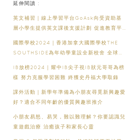
延伸閱讀 :
英文補習｜線上學習平台GoAsk向受資助基
層小學生提供英文課後支援計劃 促進教育平
等公享
國際學校2024｜香港加拿大國際學校THE
SOUTHSIDE為年幼學童設全新校舍 全球首
個與teamLab打造的沉浸式學習環境
IB放榜2024｜耀中IB尖子視IB狀元哥哥為榜
樣 努力克服學習困難 終獲史丹福大學取錄
課外活動｜新學年準備為小朋友尋覓新興趣愛
好？適合不同年齡的優質興趣班推介
小朋友易怒、易哭，難以難理解？你要認識兒
童遊戲治療 治癒孩子和家長心靈