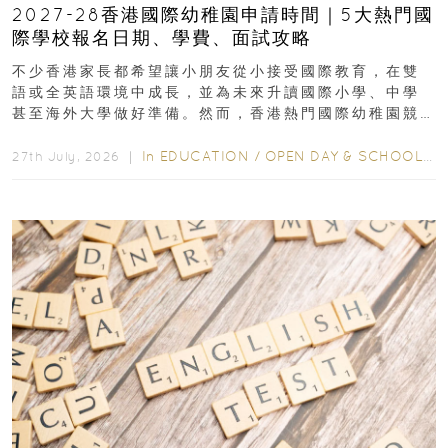
2027-28香港國際幼稚園申請時間｜5大熱門國
際學校報名日期、學費、面試攻略
不少香港家長都希望讓小朋友從小接受國際教育，在雙
語或全英語環境中成長，並為未來升讀國際小學、中學
甚至海外大學做好準備。然而，香港熱門國際幼稚園競
爭激烈，大部分學校會於入學前約一年開始接受申請...
In
EDUCATION
/
OPEN DAY & SCHOOL EVENTS
27th July, 2026 ｜