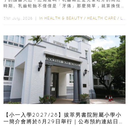
時期。乳齒蛀蝕不僅僅是「牙痛」那麼簡單，就算換恆
齒也有影響！後果將如骨牌效應般...
In
HEALTH & BEAUTY
/
HEALTH CARE
/
LIFESTYLE
31st July, 2026 ｜
【小一入學2027/28】拔萃男書院附屬小學小
一簡介會將於8月29日舉行｜公布預約連結日期
｜更設有網上重溫