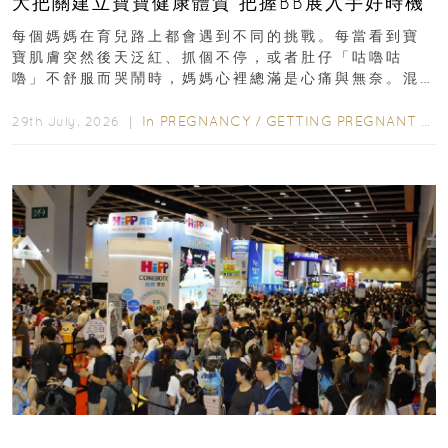
大把關建立寶寶健康體質 把握BB展入手好時機
每個媽媽在育兒路上都會遇到不同的挑戰。每當看到寶
寶肌膚突然後天泛紅、抓個不停，或者肚仔「咕嚕咕
嚕」不舒服而哭鬧時，媽媽心裡總滿是心痛與無奈。混
合餵養揀奶粉？選擇幼兒配...
In
PREGNANCY
/
GETTING PREGNANT
/
P
29th July, 2026 ｜