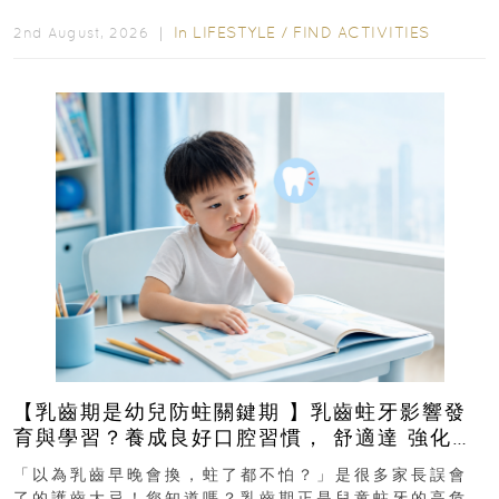
In
LIFESTYLE
/
FIND ACTIVITIES
2nd August, 2026 ｜
【乳齒期是幼兒防蛀關鍵期 】乳齒蛀牙影響發
育與學習？養成良好口腔習慣， 舒適達 強化琺
瑯質 兒童牙膏防護指南
「以為乳齒早晚會換，蛀了都不怕？」是很多家長誤會
了的護齒大忌！您知道嗎？乳齒期正是兒童蛀牙的高危