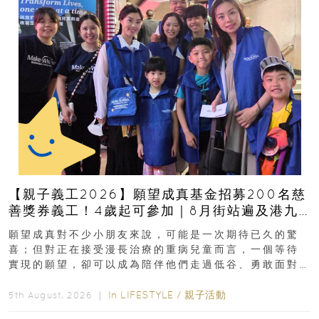
【親子義工2026】願望成真基金招募200名慈
善獎券義工！4歲起可參加｜8月街站遍及港九
新界
願望成真對不少小朋友來說，可能是一次期待已久的驚
喜；但對正在接受漫長治療的重病兒童而言，一個等待
實現的願望，卻可以成為陪伴他們走過低谷、勇敢面對
逆境的重要力量。▲ 願...
In
LIFESTYLE
/
親子活動
5th August, 2026 ｜