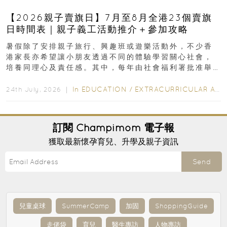
【2026親子賣旗日】7月至8月全港23個賣旗
日時間表｜親子義工活動推介＋參加攻略
暑假除了安排親子旅行、興趣班或遊樂活動外，不少香
港家長亦希望讓小朋友透過不同的體驗學習關心社會，
培養同理心及責任感。其中，每年由社會福利署批准舉
行的小朋友賣旗日小朋友，正是一項既有教育意義...
In
EDUCATION
/
EXTRACURRICULAR ACTIVITIES
24th July, 2026 ｜
訂閱
Champimom
電子報
獲取最新懷孕育兒、升學及親子資訊
Send
兒童桌球
SummerCamp
加固
ShoppingGuide
走佬袋
育兒
醫生專訪
人物專訪