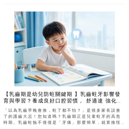
【乳齒期是幼兒防蛀關鍵期 】乳齒蛀牙影響發
育與學習？養成良好口腔習慣， 舒適達 強化琺
瑯質 兒童牙膏防護指南
「以為乳齒早晚會換，蛀了都不怕？」是很多家長誤會
了的護齒大忌！您知道嗎？乳齒期正是兒童蛀牙的高危
時期。乳齒蛀蝕不僅僅是「牙痛」那麼簡單，就算換恆
齒也有影響！後果將如骨牌效應般...