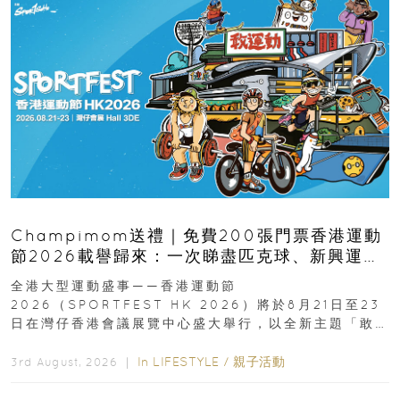
Champimom送禮｜免費200張門票香港運動
節2026載譽歸來：一次睇盡匹克球、新興運
動、街舞比賽＋逾百運動品牌展覽
全港大型運動盛事——香港運動節
2026（SPORTFEST HK 2026）將於8月21日至23
日在灣仔香港會議展覽中心盛大舉行，以全新主題「敢
運動大排檔」登場，集合...
In
LIFESTYLE
/
親子活動
3rd August, 2026 ｜