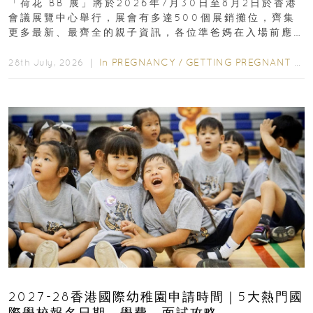
「荷花 BB 展」將於2026年7月30日至8月2日於香港
會議展覽中心舉行，展會有多達500個展銷攤位，齊集
更多最新、最齊全的親子資訊，各位準爸媽在入場前應
先閱讀購物指南...
In
PREGNANCY
/
GETTING PREGNANT
/
P
28th July, 2026 ｜
2027-28香港國際幼稚園申請時間｜5大熱門國
際學校報名日期、學費、面試攻略