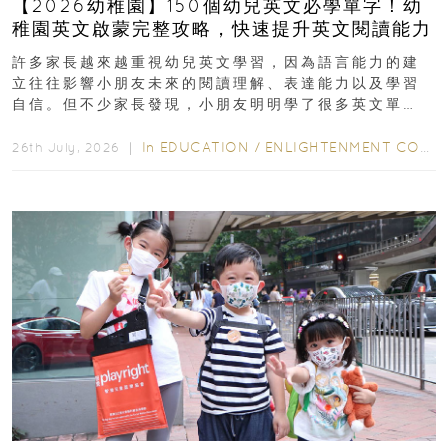
【2026幼稚園】150個幼兒英文必學單字！幼
稚園英文啟蒙完整攻略，快速提升英文閱讀能力
許多家長越來越重視幼兒英文學習，因為語言能力的建
立往往影響小朋友未來的閱讀理解、表達能力以及學習
自信。但不少家長發現，小朋友明明學了很多英文單
字，真正開始閱讀英文故事書時，仍然容易卡住...
In
EDUCATION
/
ENLIGHTENMENT CORNER
26th July, 2026 ｜