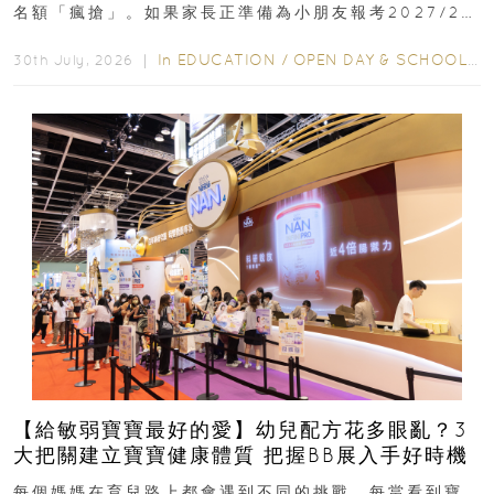
名額「瘋搶」。如果家長正準備為小朋友報考2027/28
學年小一，想...
In
EDUCATION
/
OPEN DAY & SCHOOL EVENTS
30th July, 2026 ｜
【給敏弱寶寶最好的愛】幼兒配方花多眼亂？3
大把關建立寶寶健康體質 把握BB展入手好時機
每個媽媽在育兒路上都會遇到不同的挑戰。每當看到寶