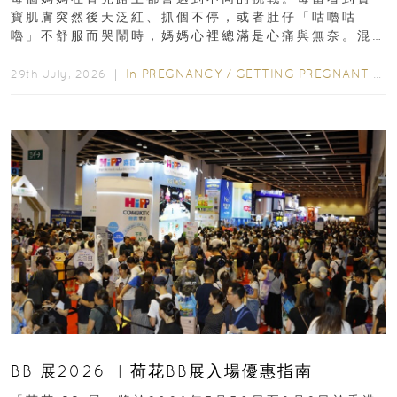
寶肌膚突然後天泛紅、抓個不停，或者肚仔「咕嚕咕
嚕」不舒服而哭鬧時，媽媽心裡總滿是心痛與無奈。混
合餵養揀奶粉？選擇幼兒配...
In
PREGNANCY
/
GETTING PREGNANT
/
P
29th July, 2026 ｜
BB 展2026 ︳荷花BB展入場優惠指南