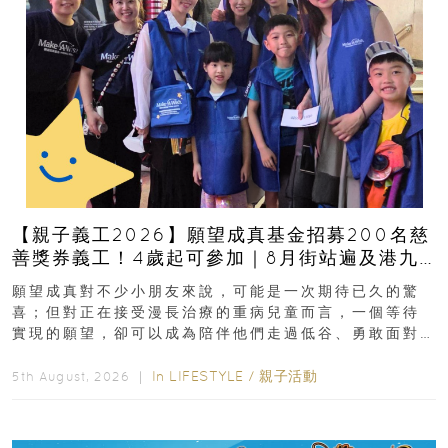
【親子義工2026】願望成真基金招募200名慈
善獎券義工！4歲起可參加｜8月街站遍及港九
新界
願望成真對不少小朋友來說，可能是一次期待已久的驚
喜；但對正在接受漫長治療的重病兒童而言，一個等待
實現的願望，卻可以成為陪伴他們走過低谷、勇敢面對
逆境的重要力量。▲ 願...
In
LIFESTYLE
/
親子活動
5th August, 2026 ｜