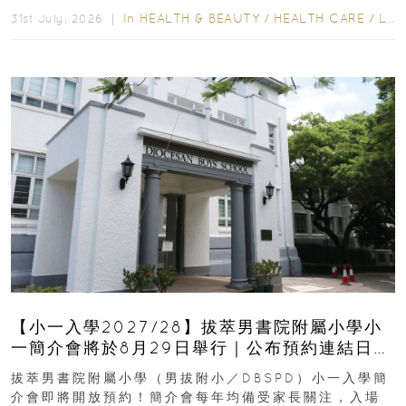
In
HEALTH & BEAUTY
/
HEALTH CARE
/
LIFESTYLE
31st July, 2026 ｜
【小一入學2027/28】拔萃男書院附屬小學小
一簡介會將於8月29日舉行｜公布預約連結日期
｜更設有網上重溫
拔萃男書院附屬小學（男拔附小／DBSPD）小一入學簡
介會即將開放預約！簡介會每年均備受家長關注，入場