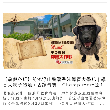
【暑假必玩】前流浮山警署香港導盲犬學苑｜導
盲犬親子體驗＋古蹟尋寶 | Champimom送3
組免費名額
暑假想安排一個兼具教育意義、戶外探索及互動體驗嘅
親子活動？由於7月場次反應熱烈，前流浮山警署香港導
盲犬學苑將於8月23日加推「小Q夏日尋寶大作戰」，家
長與小朋友可以走進前流浮山警署...