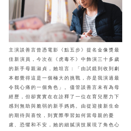
主演談善言曾憑電影《點五步》提名金像獎最
佳新演員，今次在《虎毒不》中飾演三十多歲
的新手母親淑貞，她坦言：「由試鏡到收到劇
本都覺得這是一個極大的挑戰，亦是我演過最
令我心痛的一個角色」。儘管談善言未有為母
經歷，但卻實實在在詮釋了一位在育兒壓力下
感到無助與脆弱的新手媽媽。由從迎接新生命
的期待與喜悅，到實際學習如何當母親的憂
慮、恐懼和不安，她的細膩演技展現了角色心