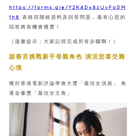
https://forms.gle/Y2K4Dx8zUvFoDM
fh8
表格寫聯絡資料及回答問題，最有心思的
回答將有機會獲獎！
（溫馨提示：大家記得完成所有步驟啊！）
談善言挑戰新手母親角色 演活悲喜交雜
心境
獲封香港電影評論學會大獎「最佳女演員」 角
逐金像獎「最佳女主角」