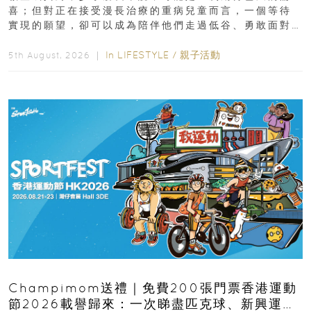
喜；但對正在接受漫長治療的重病兒童而言，一個等待
實現的願望，卻可以成為陪伴他們走過低谷、勇敢面對
逆境的重要力量。▲ 願...
In
LIFESTYLE
/
親子活動
5th August, 2026 ｜
Champimom送禮｜免費200張門票香港運動
節2026載譽歸來：一次睇盡匹克球、新興運