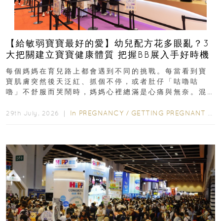
【給敏弱寶寶最好的愛】幼兒配方花多眼亂？3
大把關建立寶寶健康體質 把握BB展入手好時機
每個媽媽在育兒路上都會遇到不同的挑戰。每當看到寶
寶肌膚突然後天泛紅、抓個不停，或者肚仔「咕嚕咕
嚕」不舒服而哭鬧時，媽媽心裡總滿是心痛與無奈。混
合餵養揀奶粉？選擇幼兒配...
In
PREGNANCY
/
GETTING PREGNANT
/
P
29th July, 2026 ｜