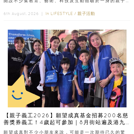
開設不少集教育、藝術、科技及互動體驗於一身的親子
好去處！暑假唔想再行商場...
In
LIFESTYLE
/
親子活動
6th August, 2026 ｜
【親子義工2026】願望成真基金招募200名慈
善獎券義工！4歲起可參加｜8月街站遍及港九
新界
願望成真對不少小朋友來說，可能是一次期待已久的驚