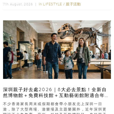
In
LIFESTYLE
/
親子活動
7th August, 2026 ｜
深圳親子好去處2026｜8大必去景點！全新自
然博物館＋免費科技館＋互動藝術館附適合年
齡、交通、門票、開放時間
不少香港家長周末或假期都會帶小朋友北上深圳一日
遊，除了大型商場、遊樂場及主題樂園外，近年深圳更