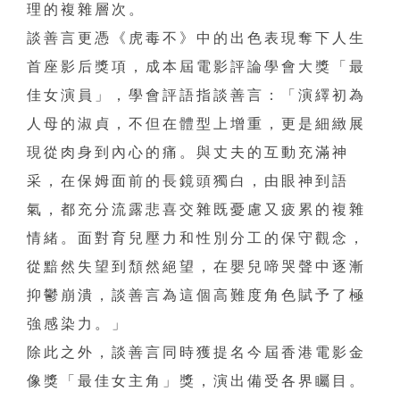
理的複雜層次。
談善言更憑《虎毒不》中的出色表現奪下人生
首座影后獎項，成本屆電影評論學會大獎「最
佳女演員」，學會評語指談善言：「演繹初為
人母的淑貞，不但在體型上增重，更是細緻展
現從肉身到內心的痛。與丈夫的互動充滿神
采，在保姆面前的長鏡頭獨白，由眼神到語
氣，都充分流露悲喜交雜既憂慮又疲累的複雜
情緒。面對育兒壓力和性別分工的保守觀念，
從黯然失望到頹然絕望，在嬰兒啼哭聲中逐漸
抑鬱崩潰，談善言為這個高難度角色賦予了極
強感染力。」
除此之外，談善言同時獲提名今屆香港電影金
像獎「最佳女主角」獎，演出備受各界矚目。