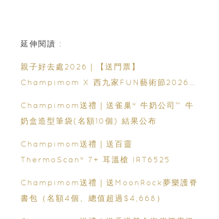
延伸閱讀 :
親子好去處2026｜【送門票】
Champimom X 西九家FUN藝術節2026｜
10米長巨型貓咪登陸西九！｜120+ 場活動攻
Champimom送禮｜送雀巢® 牛奶公司™ 牛
略
奶盒造型筆袋(名額10個) 結果公布
Champimom送禮｜送百靈
ThermoScan® 7+ 耳溫槍 IRT6525
Champimom送禮｜送MoonRock夢樂護脊
書包（名額4個、總值超過$4,668）