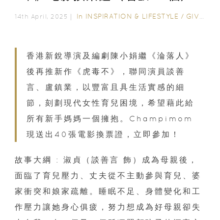
In
INSPIRATION & LIFESTYLE
/
GIVEAWAY
14th April, 2025｜
香港新銳導演及編劇陳小娟繼《淪落人》
後再推新作《虎毒不》，聯同演員談善
言、盧鎮業，以豐富且具生活實感的細
節，刻劃現代女性育兒困境，希望藉此給
所有新手媽媽一個擁抱。Champimom
現送出40張電影換票證，立即參加！
故事大綱 : 淑貞（談善言 飾）成為母親後，
面臨了育兒壓力、丈夫從不主動參與育兒、婆
家衝突和娘家疏離。睡眠不足、身體變化和工
作壓力讓她身心俱疲，努力想成為好母親卻失