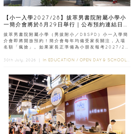
【小一入學2027/28】拔萃男書院附屬小學小
一簡介會將於8月29日舉行｜公布預約連結日期
｜更設有網上重溫
拔萃男書院附屬小學（男拔附小／DBSPD）小一入學簡
介會即將開放預約！簡介會每年均備受家長關注，入場
名額「瘋搶」。如果家長正準備為小朋友報考2027/28
學年小一，想...
In
EDUCATION
/
OPEN DAY & SCHOOL EVENTS
30th July, 2026 ｜