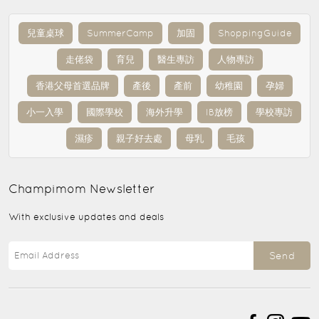
兒童桌球
SummerCamp
加固
ShoppingGuide
走佬袋
育兒
醫生專訪
人物專訪
香港父母首選品牌
產後
產前
幼稚園
孕婦
小一入學
國際學校
海外升學
IB放榜
學校專訪
濕疹
親子好去處
母乳
毛孩
Champimom
Newsletter
With exclusive updates and deals
Send