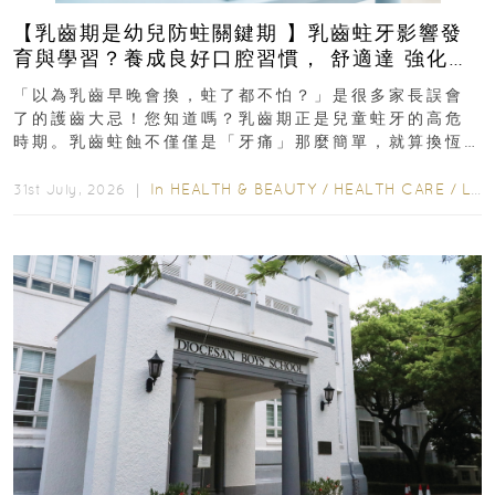
【乳齒期是幼兒防蛀關鍵期 】乳齒蛀牙影響發
育與學習？養成良好口腔習慣， 舒適達 強化琺
瑯質 兒童牙膏防護指南
「以為乳齒早晚會換，蛀了都不怕？」是很多家長誤會
了的護齒大忌！您知道嗎？乳齒期正是兒童蛀牙的高危
時期。乳齒蛀蝕不僅僅是「牙痛」那麼簡單，就算換恆
齒也有影響！後果將如骨牌效應般...
In
HEALTH & BEAUTY
/
HEALTH CARE
/
LIFESTYLE
31st July, 2026 ｜