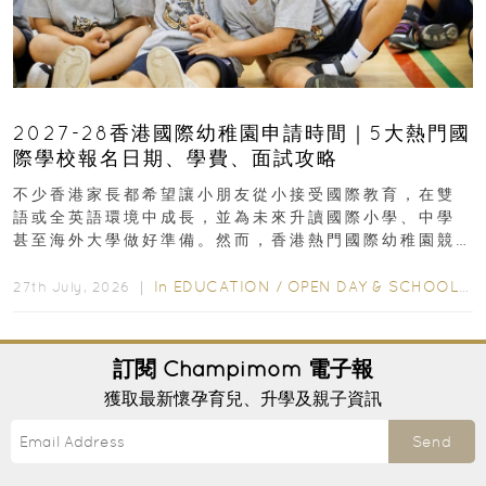
2027-28香港國際幼稚園申請時間｜5大熱門國
際學校報名日期、學費、面試攻略
不少香港家長都希望讓小朋友從小接受國際教育，在雙
語或全英語環境中成長，並為未來升讀國際小學、中學
甚至海外大學做好準備。然而，香港熱門國際幼稚園競
爭激烈，大部分學校會於入學前約一年開始接受申請...
In
EDUCATION
/
OPEN DAY & SCHOOL EVENTS
27th July, 2026 ｜
訂閱
Champimom
電子報
獲取最新懷孕育兒、升學及親子資訊
Send