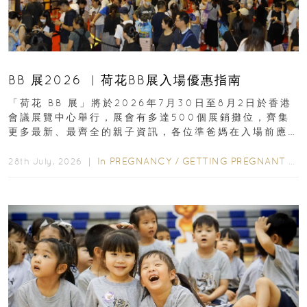
BB 展2026 ︳荷花BB展入場優惠指南
「荷花 BB 展」將於2026年7月30日至8月2日於香港
會議展覽中心舉行，展會有多達500個展銷攤位，齊集
更多最新、最齊全的親子資訊，各位準爸媽在入場前應
先閱讀購物指南...
In
PREGNANCY
/
GETTING PREGNANT
/
P
28th July, 2026 ｜