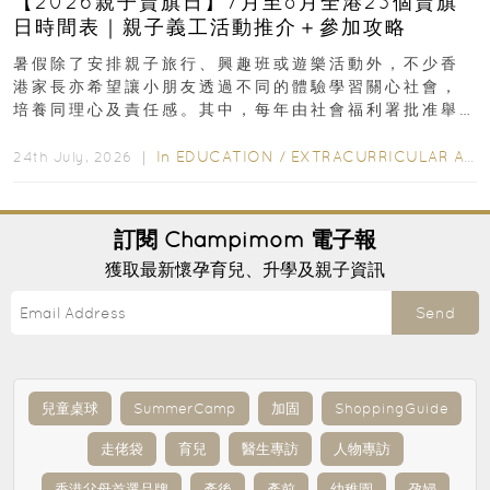
【2026親子賣旗日】7月至8月全港23個賣旗
日時間表｜親子義工活動推介＋參加攻略
暑假除了安排親子旅行、興趣班或遊樂活動外，不少香
港家長亦希望讓小朋友透過不同的體驗學習關心社會，
培養同理心及責任感。其中，每年由社會福利署批准舉
行的小朋友賣旗日小朋友，正是一項既有教育意義...
In
EDUCATION
/
EXTRACURRICULAR ACTIVITIES
24th July, 2026 ｜
訂閱
Champimom
電子報
獲取最新懷孕育兒、升學及親子資訊
Send
兒童桌球
SummerCamp
加固
ShoppingGuide
走佬袋
育兒
醫生專訪
人物專訪
香港父母首選品牌
產後
產前
幼稚園
孕婦