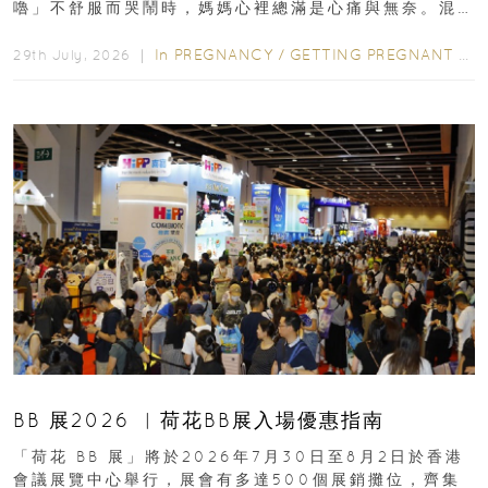
嚕」不舒服而哭鬧時，媽媽心裡總滿是心痛與無奈。混
合餵養揀奶粉？選擇幼兒配...
In
PREGNANCY
/
GETTING PREGNANT
/
P
29th July, 2026 ｜
BB 展2026 ︳荷花BB展入場優惠指南
「荷花 BB 展」將於2026年7月30日至8月2日於香港
會議展覽中心舉行，展會有多達500個展銷攤位，齊集