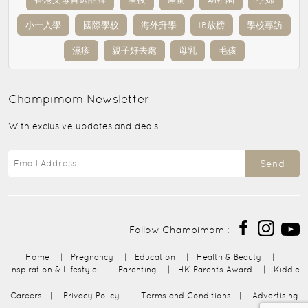
小一入學
國際學校
海外升學
IB放榜
學校專訪
濕疹
親子好去處
母乳
毛孩
Champimom
Newsletter
With exclusive updates and deals
Send
Follow Champimom :
Home
|
Pregnancy
|
Education
|
Health & Beauty
|
Inspiration & Lifestyle
|
Parenting
|
HK Parents Award
|
Kiddie
Careers
|
Privacy Policy
|
Terms and Conditions
|
Advertising