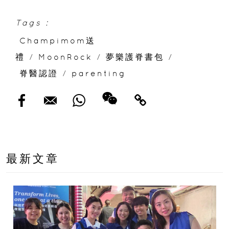
Tags :
Champimom送
禮
/
MoonRock
/
夢樂護脊書包
/
脊醫認證
/
parenting
最新文章