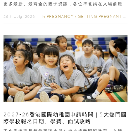
更多最新、最齊全的親子資訊，各位準爸媽在入場前應
先閱讀購物指南...
In
PREGNANCY
/
GETTING PREGNANT
/
P
28th July, 2026 ｜
2027-28香港國際幼稚園申請時間｜5大熱門國
際學校報名日期、學費、面試攻略