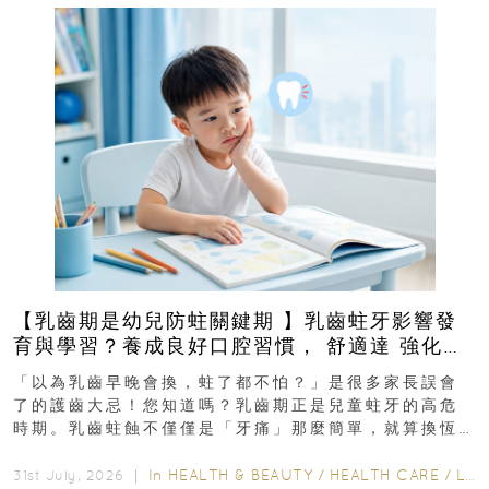
【乳齒期是幼兒防蛀關鍵期 】乳齒蛀牙影響發
育與學習？養成良好口腔習慣， 舒適達 強化琺
瑯質 兒童牙膏防護指南
「以為乳齒早晚會換，蛀了都不怕？」是很多家長誤會
了的護齒大忌！您知道嗎？乳齒期正是兒童蛀牙的高危
時期。乳齒蛀蝕不僅僅是「牙痛」那麼簡單，就算換恆
齒也有影響！後果將如骨牌效應般...
In
HEALTH & BEAUTY
/
HEALTH CARE
/
LIFESTYLE
31st July, 2026 ｜