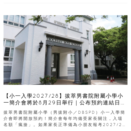
【小一入學2027/28】拔萃男書院附屬小學小
一簡介會將於8月29日舉行｜公布預約連結日期
｜更設有網上重溫
拔萃男書院附屬小學（男拔附小／DBSPD）小一入學簡
介會即將開放預約！簡介會每年均備受家長關注，入場
名額「瘋搶」。如果家長正準備為小朋友報考2027/28
學年小一，想...