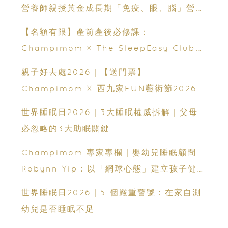
營養師親授黃金成長期「免疫、眼、腦」營養
策略
【名額有限】產前產後必修課：
Champimom × The SleepEasy Club
嬰幼兒睡眠網上交流會（費用全免）
親子好去處2026｜【送門票】
Champimom X 西九家FUN藝術節2026｜
10米長巨型貓咪登陸西九！｜120+ 場活動攻
世界睡眠日2026｜3大睡眠權威拆解｜父母
略
必忽略的3大助眠關鍵
Champimom 專家專欄｜嬰幼兒睡眠顧問
Robynn Yip：以「網球心態」建立孩子健康
睡眠
世界睡眠日2026｜5 個嚴重警號：在家自測
幼兒是否睡眠不足