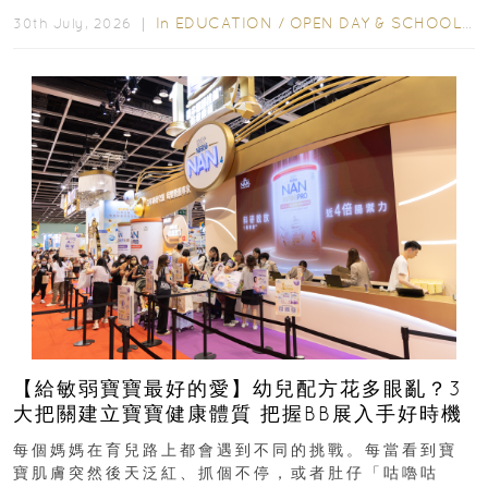
In
EDUCATION
/
OPEN DAY & SCHOOL EVENTS
30th July, 2026 ｜
【給敏弱寶寶最好的愛】幼兒配方花多眼亂？3
大把關建立寶寶健康體質 把握BB展入手好時機
每個媽媽在育兒路上都會遇到不同的挑戰。每當看到寶
寶肌膚突然後天泛紅、抓個不停，或者肚仔「咕嚕咕