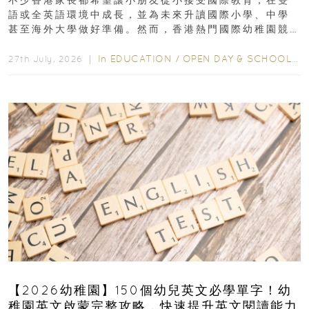
不少香港家長都希望讓小朋友從小接受國際教育，在雙
語或全英語環境中成長，並為未來升讀國際小學、中學
甚至海外大學做好準備。然而，香港熱門國際幼稚園競
爭激烈，大部分學校會於入學前約一年開始接受申請...
In
EDUCATION
/
OPEN DAY & SCHOOL EVENTS
27th July, 2026 ｜
【2026幼稚園】150個幼兒英文必學單字！幼
稚園英文啟蒙完整攻略，快速提升英文閱讀能力