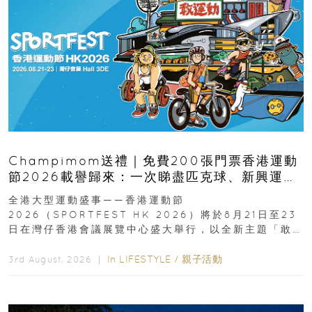
Champimom送禮｜免費200張門票香港運動
節2026載譽歸來：一次睇盡匹克球、新興運
動、街舞比賽＋逾百運動品牌展覽
全港大型運動盛事——香港運動節
2026（SPORTFEST HK 2026）將於8月21日至23
日在灣仔香港會議展覽中心盛大舉行，以全新主題「敢
運動大排檔」登場，集合...
In
LIFESTYLE
/
親子活動
3rd August, 2026 ｜