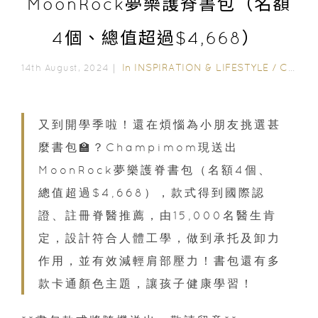
MoonRock夢樂護脊書包（名額
4個、總值超過$4,668）
In
INSPIRATION & LIFESTYLE
/
CHAMPIMOM 送禮
14th August, 2024｜
又到開學季啦！還在煩惱為小朋友挑選甚
麼書包🏫？Champimom現送出
MoonRock夢樂護脊書包（名額4個、
總值超過$4,668），款式得到國際認
證、註冊脊醫推薦，由15,000名醫生肯
定，設計符合人體工學，做到承托及卸力
作用，並有效減輕肩部壓力！書包還有多
款卡通顏色主題，讓孩子健康學習！