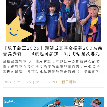
【親子義工2026】願望成真基金招募200名慈
善獎券義工！4歲起可參加｜8月街站遍及港九
新界
願望成真對不少小朋友來說，可能是一次期待已久的驚
喜；但對正在接受漫長治療的重病兒童而言，一個等待
實現的願望，卻可以成為陪伴他們走過低谷、勇敢面對
逆境的重要力量。▲ 願...
In
LIFESTYLE
/
親子活動
5th August, 2026 ｜