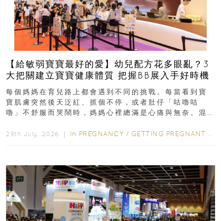
【給敏弱寶寶最好的愛】幼兒配方花多眼亂？3
大把關建立寶寶健康體質 把握BB展入手好時機
每個媽媽在育兒路上都會遇到不同的挑戰。每當看到寶
寶肌膚突然後天泛紅、抓個不停，或者肚仔「咕嚕咕
嚕」不舒服而哭鬧時，媽媽心裡總滿是心痛與無奈。混
合餵養揀奶粉？選擇幼兒配...
In
PREGNANCY
/
GETTING PREGNANT
/
P
29th July, 2026 ｜