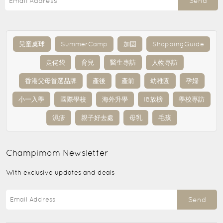
Send
兒童桌球
SummerCamp
加固
ShoppingGuide
走佬袋
育兒
醫生專訪
人物專訪
香港父母首選品牌
產後
產前
幼稚園
孕婦
小一入學
國際學校
海外升學
IB放榜
學校專訪
濕疹
親子好去處
母乳
毛孩
Champimom
Newsletter
With exclusive updates and deals
Send