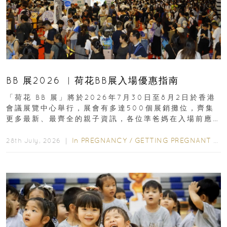
BB 展2026 ︳荷花BB展入場優惠指南
「荷花 BB 展」將於2026年7月30日至8月2日於香港
會議展覽中心舉行，展會有多達500個展銷攤位，齊集
更多最新、最齊全的親子資訊，各位準爸媽在入場前應
先閱讀購物指南...
In
PREGNANCY
/
GETTING PREGNANT
/
P
28th July, 2026 ｜