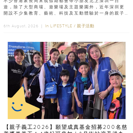
不少香港家長周末或假期都會帶小朋友北上深圳一日
遊，除了大型商場、遊樂場及主題樂園外，近年深圳更
開設不少集教育、藝術、科技及互動體驗於一身的親子
好去處！暑假唔想再行商場...
In
LIFESTYLE
/
親子活動
6th August, 2026 ｜
【親子義工2026】願望成真基金招募200名慈