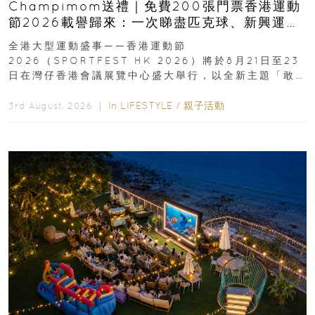
Champimom送禮｜免費200張門票香港運動
節2026載譽歸來：一次睇盡匹克球、新興運
動、街舞比賽＋逾百運動品牌展覽
全港大型運動盛事——香港運動節
2026（SPORTFEST HK 2026）將於8月21日至23
日在灣仔香港會議展覽中心盛大舉行，以全新主題「敢
運動大排檔」登場，集合...
In
LIFESTYLE
/
親子活動
3rd August, 2026 ｜