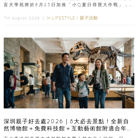
盲犬學苑將於8月23日加推「小Q夏日尋寶大作戰」，家
長與小朋友可以走進前流浮山警署...
In
LIFESTYLE
/
親子活動
7th August, 2026 ｜
深圳親子好去處2026｜8大必去景點！全新自
然博物館＋免費科技館＋互動藝術館附適合年
齡、交通、門票、開放時間