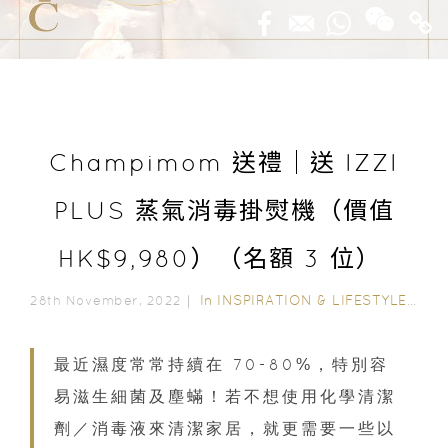
Champimom 送禮｜送 IZZI
PLUS 蒸氣消毒掛熨機（價值
HK$9,980）（名額 3 位）
In
INSPIRATION & LIFESTYLE
/
STY
28th November, 2022｜
最近濕度常常持續在 70-80%，特別容
易滋生細菌及塵蟎！若不想使用化學清潔
劑／消毒液來清潔家居，就更需要一些以