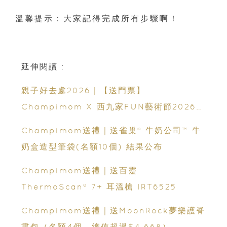
溫馨提示：大家記得完成所有步驟啊！
延伸閱讀 :
親子好去處2026｜【送門票】
Champimom X 西九家FUN藝術節2026｜
10米長巨型貓咪登陸西九！｜120+ 場活動攻
Champimom送禮｜送雀巢® 牛奶公司™ 牛
略
奶盒造型筆袋(名額10個) 結果公布
Champimom送禮｜送百靈
ThermoScan® 7+ 耳溫槍 IRT6525
Champimom送禮｜送MoonRock夢樂護脊
書包（名額4個、總值超過$4,668）