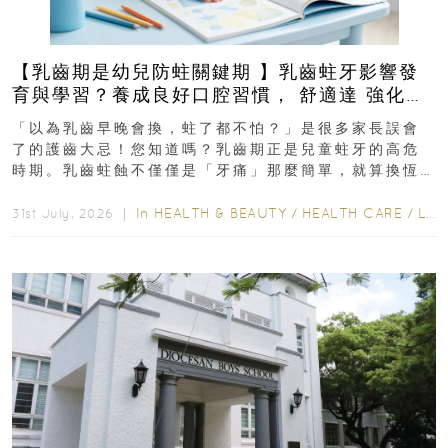
【乳齒期是幼兒防蛀關鍵期 】乳齒蛀牙影響發
育與學習？養成良好口腔習慣， 舒適達 強化琺
瑯質 兒童牙膏防護指南
「以為乳齒早晚會換，蛀了都不怕？」是很多家長誤會
了的護齒大忌！您知道嗎？乳齒期正是兒童蛀牙的高危
時期。乳齒蛀蝕不僅僅是「牙痛」那麼簡單，就算換恆
齒也有影響！後果將如骨牌效應般...
In
HEALTH & BEAUTY
/
HEALTH CARE
/
LIFESTYLE
31st July, 2026 ｜