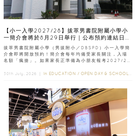
【小一入學2027/28】拔萃男書院附屬小學小
一簡介會將於8月29日舉行｜公布預約連結日期
｜更設有網上重溫
拔萃男書院附屬小學（男拔附小／DBSPD）小一入學簡
介會即將開放預約！簡介會每年均備受家長關注，入場
名額「瘋搶」。如果家長正準備為小朋友報考2027/28
學年小一，想...
In
EDUCATION
/
OPEN DAY & SCHOOL EVENTS
30th July, 2026 ｜