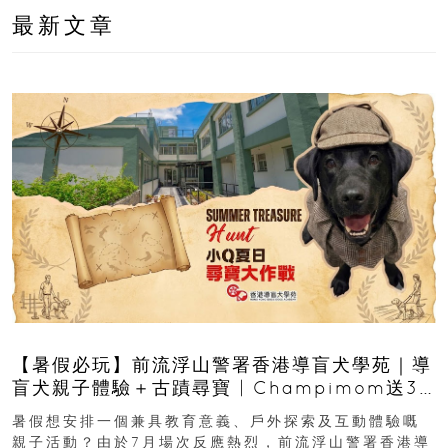
最新文章
【暑假必玩】前流浮山警署香港導盲犬學苑｜導
盲犬親子體驗＋古蹟尋寶 | Champimom送3
組免費名額
暑假想安排一個兼具教育意義、戶外探索及互動體驗嘅
親子活動？由於7月場次反應熱烈，前流浮山警署香港導