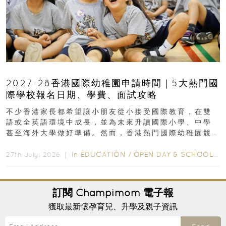
2027-28香港國際幼稚園申請時間｜5大熱門國
際學校報名日期、學費、面試攻略
不少香港家長都希望讓小朋友從小接受國際教育，在雙
語或全英語環境中成長，並為未來升讀國際小學、中學
甚至海外大學做好準備。然而，香港熱門國際幼稚園競
爭激烈，大部分學校會於入學前約一年開始接受申請...
In
EDUCATION
/
OPEN DAY & SCHOOL EVENTS
27th July, 2026 ｜
訂閱
Champimom
電子報
獲取最新懷孕育兒、升學及親子資訊