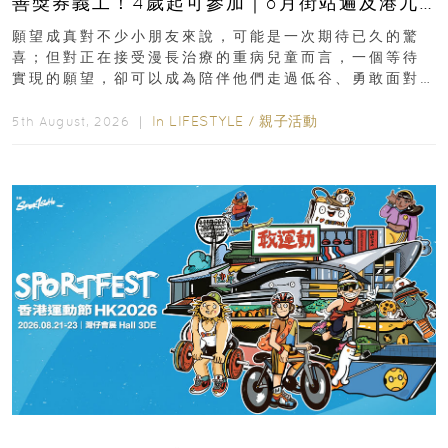
善獎券義工！4歲起可參加｜8月街站遍及港九
新界
願望成真對不少小朋友來說，可能是一次期待已久的驚
喜；但對正在接受漫長治療的重病兒童而言，一個等待
實現的願望，卻可以成為陪伴他們走過低谷、勇敢面對
逆境的重要力量。▲ 願...
In
LIFESTYLE
/
親子活動
5th August, 2026 ｜