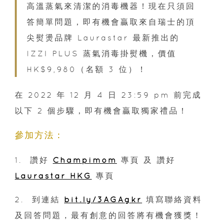
高溫蒸氣來清潔的消毒機器！現在只須回
答簡單問題，即有機會贏取來自瑞士的頂
尖熨燙品牌 Laurastar 最新推出的
IZZI PLUS 蒸氣消毒掛熨機，價值
HK$9,980（名額 3 位）！
在 2022 年 12 月 4 日 23:59 pm 前完成
以下 2 個步驟，即有機會贏取獨家禮品！
參加方法：
1. 讚好
Champimom
專頁 及 讚好
Laurastar HKG
專頁
2. 到連結
bit.ly/3AGAgkr
填寫聯絡資料
及回答問題，最有創意的回答將有機會獲獎！