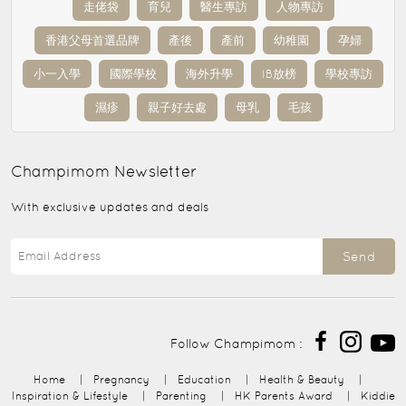
走佬袋
育兒
醫生專訪
人物專訪
香港父母首選品牌
產後
產前
幼稚園
孕婦
小一入學
國際學校
海外升學
IB放榜
學校專訪
濕疹
親子好去處
母乳
毛孩
Champimom
Newsletter
With exclusive updates and deals
Send
Follow Champimom :
Home
|
Pregnancy
|
Education
|
Health & Beauty
|
Inspiration & Lifestyle
|
Parenting
|
HK Parents Award
|
Kiddie