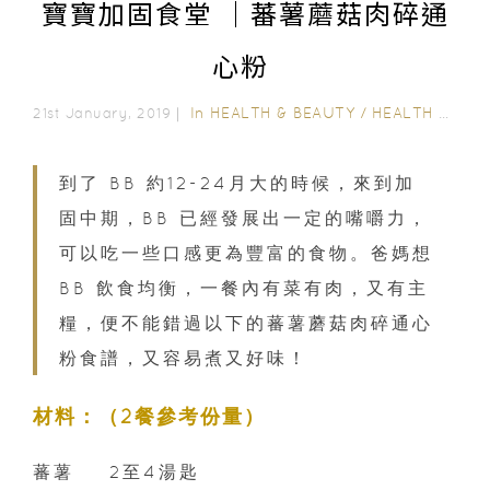
寶寶加固食堂 ｜蕃薯蘑菇肉碎通
心粉
In
HEALTH & BEAUTY
/
HEALTH CARE
21st January, 2019｜
到了 BB 約12-24月大的時候，來到加
固中期，BB 已經發展出一定的嘴嚼力，
可以吃一些口感更為豐富的食物。爸媽想
BB 飲食均衡，一餐內有菜有肉，又有主
糧，便不能錯過以下的蕃薯蘑菇肉碎通心
粉食譜，又容易煮又好味！
材料：
（
2餐參考份量
）
蕃薯 2至4湯匙