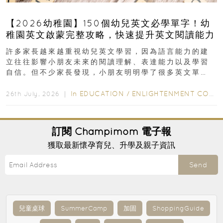
【2026幼稚園】150個幼兒英文必學單字！幼
稚園英文啟蒙完整攻略，快速提升英文閱讀能力
許多家長越來越重視幼兒英文學習，因為語言能力的建
立往往影響小朋友未來的閱讀理解、表達能力以及學習
自信。但不少家長發現，小朋友明明學了很多英文單
字，真正開始閱讀英文故事書時，仍然容易卡住...
In
EDUCATION
/
ENLIGHTENMENT CORNER
26th July, 2026 ｜
訂閱
Champimom
電子報
獲取最新懷孕育兒、升學及親子資訊
Send
兒童桌球
SummerCamp
加固
ShoppingGuide