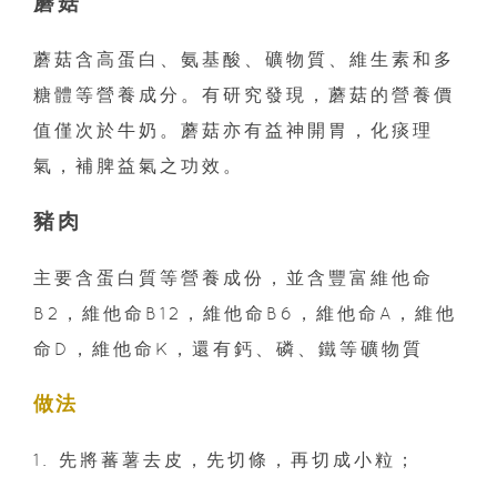
蘑菇
蘑菇含高蛋白、氨基酸、礦物質、維生素和多
糖體等營養成分。有研究發現，蘑菇的營養價
值僅次於牛奶。蘑菇亦有益神開胃，化痰理
氣，補脾益氣之功效。
豬肉
主要含蛋白質等營養成份，並含豐富維他命
B2，維他命B12，維他命B6，維他命A，維他
命D，維他命K，還有鈣、磷、鐵等礦物質
做法
1. 先將蕃薯去皮，先切條，再切成小粒；