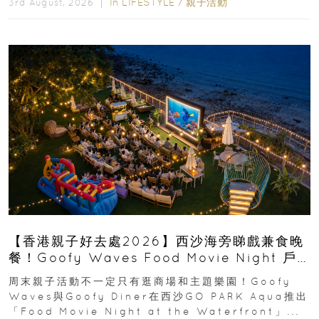
In
LIFESTYLE
/
親子活動
3rd August, 2026 ｜
【香港親子好去處2026】西沙海旁睇戲兼食晚
餐！Goofy Waves Food Movie Night 戶
外影院逢週末登場
周末親子活動不一定只有逛商場和主題樂園！Goofy
Waves與Goofy Diner在西沙GO PARK Aqua推出
「Food Movie Night at the Waterfront」...