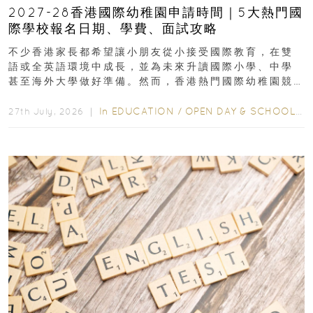
2027-28香港國際幼稚園申請時間｜5大熱門國
際學校報名日期、學費、面試攻略
不少香港家長都希望讓小朋友從小接受國際教育，在雙
語或全英語環境中成長，並為未來升讀國際小學、中學
甚至海外大學做好準備。然而，香港熱門國際幼稚園競
爭激烈，大部分學校會於入學前約一年開始接受申請...
In
EDUCATION
/
OPEN DAY & SCHOOL EVENTS
27th July, 2026 ｜