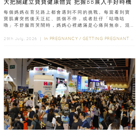
大把關建立寶寶健康體質 把握BB展入手好時機
每個媽媽在育兒路上都會遇到不同的挑戰。每當看到寶
寶肌膚突然後天泛紅、抓個不停，或者肚仔「咕嚕咕
嚕」不舒服而哭鬧時，媽媽心裡總滿是心痛與無奈。混
合餵養揀奶粉？選擇幼兒配...
In
PREGNANCY
/
GETTING PREGNANT
/
P
29th July, 2026 ｜