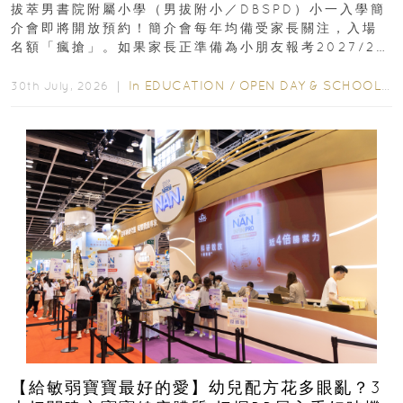
拔萃男書院附屬小學（男拔附小／DBSPD）小一入學簡
介會即將開放預約！簡介會每年均備受家長關注，入場
名額「瘋搶」。如果家長正準備為小朋友報考2027/28
學年小一，想...
In
EDUCATION
/
OPEN DAY & SCHOOL EVENTS
30th July, 2026 ｜
【給敏弱寶寶最好的愛】幼兒配方花多眼亂？3