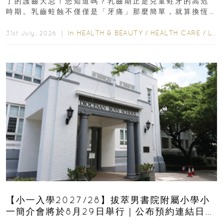
了的護齒大忌！您知道嗎？乳齒期正是兒童蛀牙的高危
時期。乳齒蛀蝕不僅僅是「牙痛」那麼簡單，就算換恆
齒也有影響！後果將如骨牌效應般...
In
HEALTH & BEAUTY
/
HEALTH CARE
/
LIFESTYLE
31st July, 2026 ｜
【小一入學2027/28】拔萃男書院附屬小學小
一簡介會將於8月29日舉行｜公布預約連結日期
｜更設有網上重溫