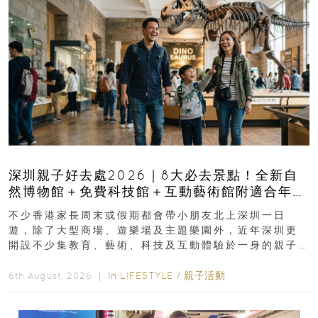
深圳親子好去處2026｜8大必去景點！全新自
然博物館＋免費科技館＋互動藝術館附適合年
齡、交通、門票、開放時間
不少香港家長周末或假期都會帶小朋友北上深圳一日
遊，除了大型商場、遊樂場及主題樂園外，近年深圳更
開設不少集教育、藝術、科技及互動體驗於一身的親子
好去處！暑假唔想再行商場...
In
LIFESTYLE
/
親子活動
6th August, 2026 ｜