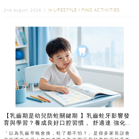
In
LIFESTYLE
/
FIND ACTIVITIES
2nd August, 2026 ｜
【乳齒期是幼兒防蛀關鍵期 】乳齒蛀牙影響發
育與學習？養成良好口腔習慣， 舒適達 強化琺
瑯質 兒童牙膏防護指南
「以為乳齒早晚會換，蛀了都不怕？」是很多家長誤會