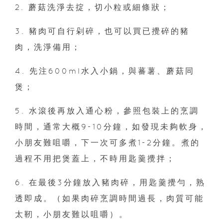
2. 蘑菇洗淨去掟，切小粒或細條狀；
3. 豬肉可自行剁碎，也可以買已攪碎的豬
肉，洗淨備用；
4. 先注600ml水入小鍋，與蕃薯、蘑菇同
煲；
5. 水滾後再放入通心粉，參照包裝上的烹調
時間，通常大概9-10分鐘，如發現未夠軟身，
小朋友難咀嚼，下一次可多煮1-2分鐘。煮的
過程不用把煲蓋上，不時用匙羹攪拌；
6. 在最後3分鐘放入豬肉碎，用匙羹攪勻，熟
透即成。（如果肉碎烹調時間過長，肉質可能
太靭，小朋友難以咀嚼）。