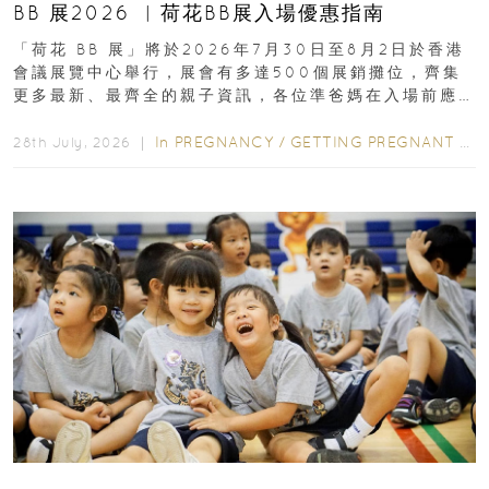
BB 展2026 ︳荷花BB展入場優惠指南
「荷花 BB 展」將於2026年7月30日至8月2日於香港
會議展覽中心舉行，展會有多達500個展銷攤位，齊集
更多最新、最齊全的親子資訊，各位準爸媽在入場前應
先閱讀購物指南...
In
PREGNANCY
/
GETTING PREGNANT
/
P
28th July, 2026 ｜