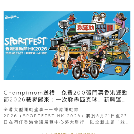
Champimom送禮｜免費200張門票香港運動
節2026載譽歸來：一次睇盡匹克球、新興運
動、街舞比賽＋逾百運動品牌展覽
全港大型運動盛事——香港運動節
2026（SPORTFEST HK 2026）將於8月21日至23
日在灣仔香港會議展覽中心盛大舉行，以全新主題「敢
運動大排檔」登場，集合...