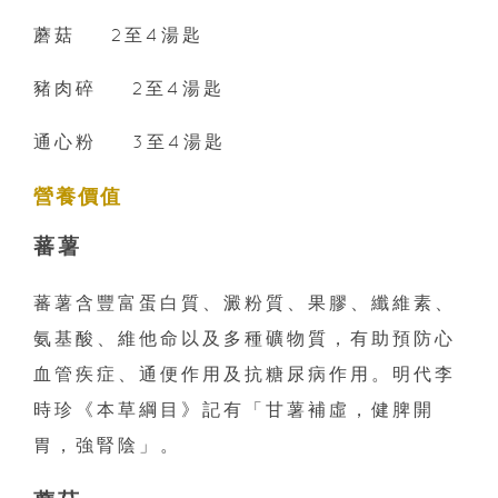
蘑菇 2至4湯匙
豬肉碎 2至4湯匙
通心粉 3至4湯匙
營養價值
蕃薯
蕃薯含豐富蛋白質、澱粉質、果膠、纖維素、
氨基酸、維他命以及多種礦物質，有助預防心
血管疾症、通便作用及抗糖尿病作用。明代李
時珍《本草綱目》記有「甘薯補虛，健脾開
胃，強腎陰」。