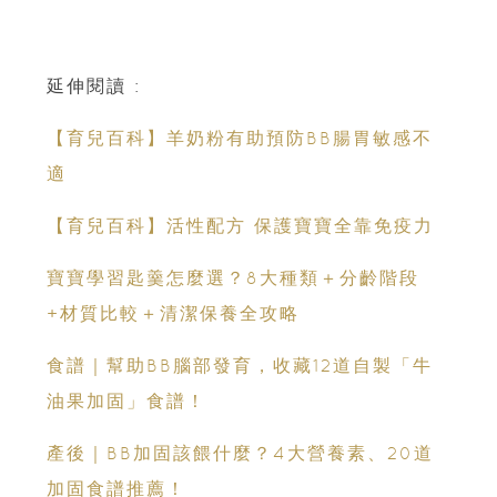
延伸閱讀 :
【育兒百科】羊奶粉有助預防BB腸胃敏感不
適
【育兒百科】活性配方 保護寶寶全靠免疫力
寶寶學習匙羹怎麼選？8大種類＋分齡階段
+材質比較＋清潔保養全攻略
食譜｜幫助BB腦部發育，收藏12道自製「牛
油果加固」食譜！
產後｜BB加固該餵什麼？4大營養素、20道
加固食譜推薦！