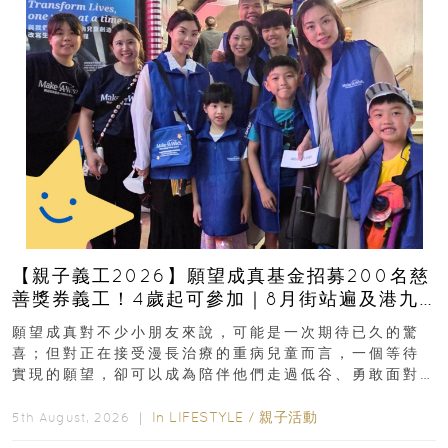
【親子義工2026】願望成真基金招募200名慈
善獎券義工！4歲起可參加｜8月街站遍及港九
新界
願望成真對不少小朋友來說，可能是一次期待已久的驚
喜；但對正在接受漫長治療的重病兒童而言，一個等待
實現的願望，卻可以成為陪伴他們走過低谷、勇敢面對
逆境的重要力量。▲ 願...
In
LIFESTYLE
/
親子活動
5th August, 2026 ｜