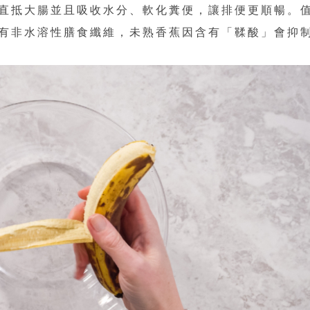
直抵大腸並且吸收水分、軟化糞便，讓排便更順暢。
有非水溶性膳食纖維，未熟香蕉因含有「鞣酸」會抑