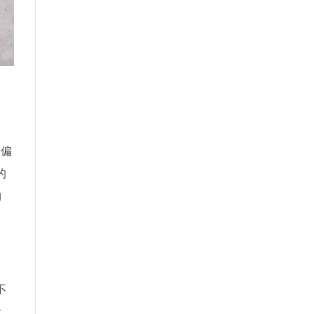
便偏
的
物
不
食