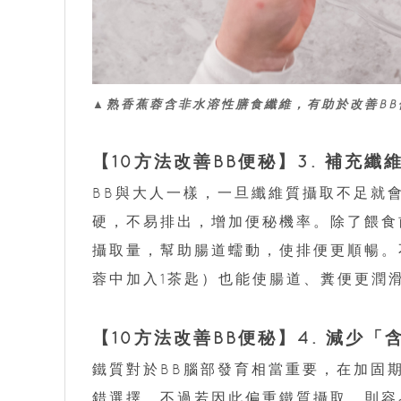
▲熟香蕉蓉含非水溶性膳食纖維，有助於改善BB
【10方法改善BB便秘】3. 補充纖
BB與大人一樣，一旦纖維質攝取不足就
硬，不易排出，增加便秘機率。除了餵食
攝取量，幫助腸道蠕動，使排便更順暢。
蓉中加入1茶匙）也能使腸道、糞便更潤
【10方法改善BB便秘】4. 減少
鐵質對於BB腦部發育相當重要，在加固
錯選擇。不過若因此偏重鐵質攝取，則容