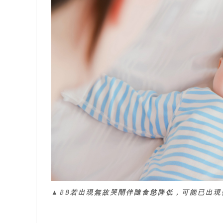
▲BB若出現無故哭鬧伴隨食慾降低，可能已出現