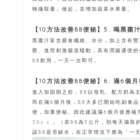
物攝取量」做起，並增加蔬菜水果量。
【10方法改善BB便秘】5. 喝黑棗
黑棗汁富含膳食纖維、水分，加上含有豐富
壓、進而刺激腸道蠕動，具有潤腸通便的
BB飲用，一天一次即可。
【10方法改善BB便秘】6. 滿6個
進入加固期之前，BB以母乳、配方奶為
而在滿6個月後，BB大多已開始吃副食
便，加重便秘。因此建議滿6個月後應補
30c.c.」（若BB為5公斤，則每天攝取
認BB是否缺水，在正常情況下應為「一