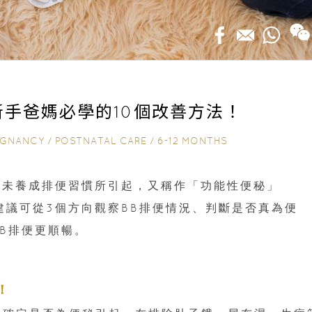
新手爸媽必學的10個改善方法！
EGNANCY
/
POSTNATAL CARE
/
6-12 MONTHS
或未養成排便習慣所引起，又稱作「功能性便秘」
ion），建議可從3個方向觀察BB排便情況、判斷是否真為便
BB排便更順暢。
！