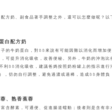
從配方奶、副食品著手調整之外，還可以怎麼做呢？以
解蛋白配方奶
分子的牛奶蛋白，對BB來說有可能因難以消化而增加
奶，可提升消化吸收，改善便秘。另外，牛奶的沖泡比
不利BB消化吸收，建議爸媽按照奶粉罐上的指示進行
），切勿自行調整，避免過濃或過稀，造成BB身體負
瓜蓉、熟香蕉蓉
者富含酵素，可通便、促進腸道蠕動；後者則是含有非