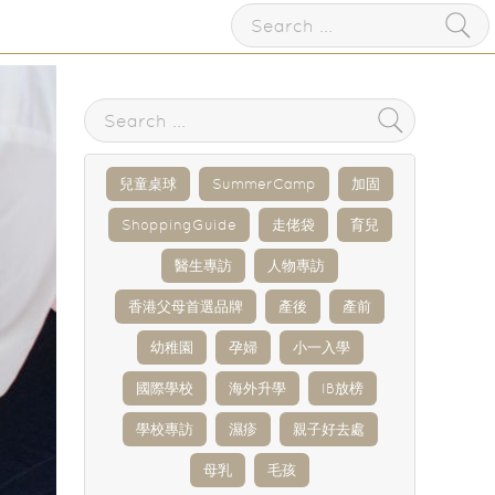
兒童桌球
SummerCamp
加固
ShoppingGuide
走佬袋
育兒
醫生專訪
人物專訪
香港父母首選品牌
產後
產前
幼稚園
孕婦
小一入學
國際學校
海外升學
IB放榜
學校專訪
濕疹
親子好去處
母乳
毛孩