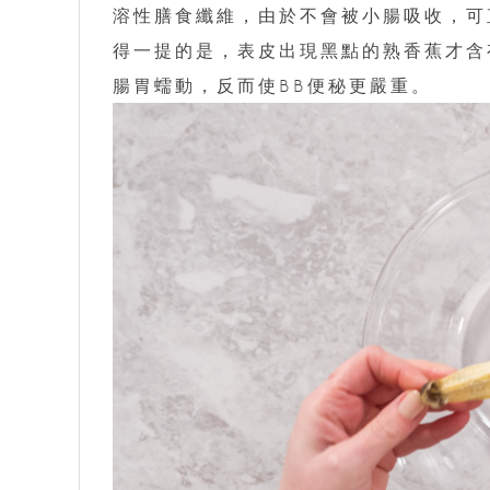
溶性膳食纖維，由於不會被小腸吸收，可
得一提的是，表皮出現黑點的熟香蕉才含
腸胃蠕動，反而使BB便秘更嚴重。