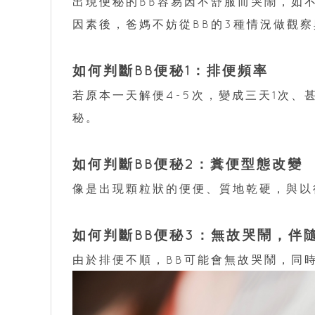
出現便秘的BB容易因不舒服而哭鬧，如
因素後，爸媽不妨從BB的3種情況做觀
如何判斷BB便秘1：排便頻率
若原本一天解便4-5次，變成三天1次、
秘。
如何判斷BB便秘2：糞便型態改變
像是出現顆粒狀的便便、質地乾硬，與以
如何判斷BB便秘3：無故哭鬧，伴
由於排便不順，BB可能會無故哭鬧，同