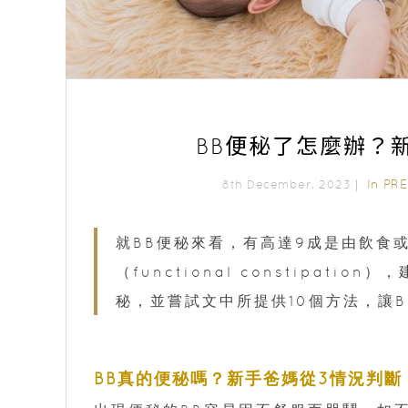
BB便秘了怎麼辦？
In
PR
8th December, 2023｜
就BB便秘來看，有高達9成是由飲食
（functional constipat
秘，並嘗試文中所提供10個方法，讓
BB真的便秘嗎？新手爸媽從3情況判斷