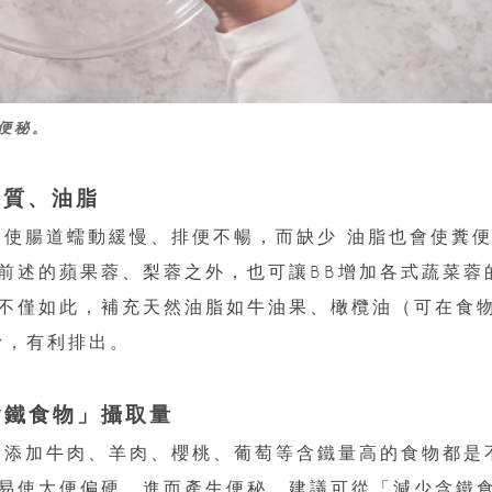
便秘。
維質、油脂
會使腸道蠕動緩慢、排便不暢，而缺少 油脂也會使糞
前述的蘋果蓉、梨蓉之外，也可讓BB增加各式蔬菜蓉
不僅如此，補充天然油脂如牛油果、橄欖油（可在食
滑，有利排出。
「含鐵食物」攝取量
期添加牛肉、羊肉、櫻桃、葡萄等含鐵量高的食物都是
易使大便偏硬，進而產生便秘。建議可從「減少含鐵