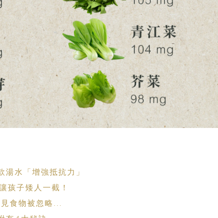
 款湯水「增強抵抗力」
別讓孩子矮人一截！
見食物被忽略...