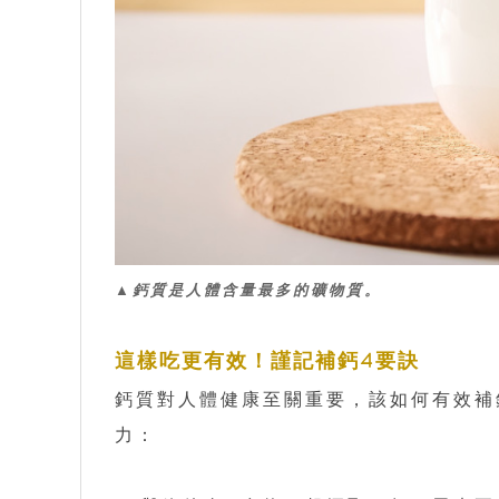
▲鈣質是人體含量最多的礦物質。
這樣吃更有效！謹記補鈣4要訣
鈣質對人體健康至關重要，該如何有效補
力：