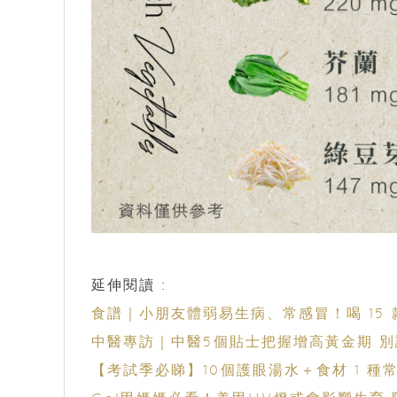
延伸閱讀 :
食譜｜小朋友體弱易生病、常感冒！喝 15
中醫專訪｜中醫5個貼士把握增高黃金期 
【考試季必睇】10個護眼湯水＋食材 1 種常