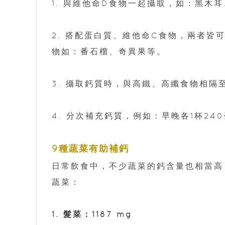
1. 與維他命D食物一起攝取，如：黑木
2. 搭配蛋白質、維他命C食物，兩者皆
物如：番石榴、奇異果等。
3. 攝取鈣質時，與高鐵、高纖食物相隔
4. 分次補充鈣質，例如：早晚各1杯2
9種蔬菜有助補鈣
日常飲食中，不少蔬菜的鈣含量也相當高
蔬菜：
1. 髮菜：1187 mg