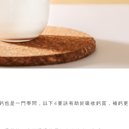
鈣也是一門學問，以下4要訣有助於吸收鈣質，補鈣