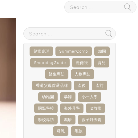
兒童桌球
SummerCamp
加固
ShoppingGuide
走佬袋
育兒
醫生專訪
人物專訪
香港父母首選品牌
產後
產前
幼稚園
孕婦
小一入學
國際學校
海外升學
IB放榜
學校專訪
濕疹
親子好去處
母乳
毛孩