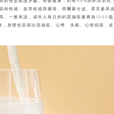
知的便是維護牙齒、骨骼健康，約有99%的鈣存於此
肌肉收縮、血管收縮與擴張、荷爾蒙分泌、甚至參與
高。一般來說，成年人每日的鈣質攝取量應為1000毫
康，身體也容易出現抽筋、心悸、失眠、心情煩躁、皮