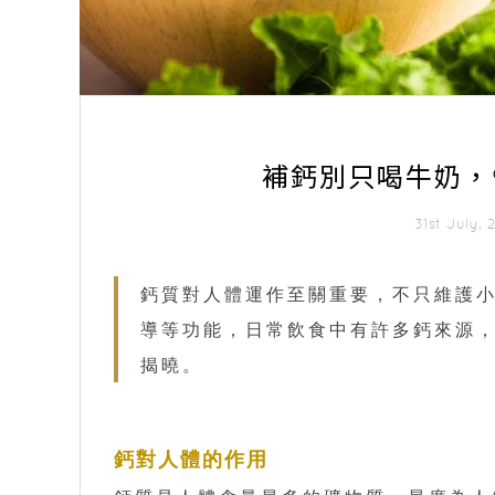
補鈣別只喝牛奶，
31st July
鈣質對人體運作至關重要，不只維護
導等功能，日常飲食中有許多鈣來源
揭曉。
鈣對人體的作用