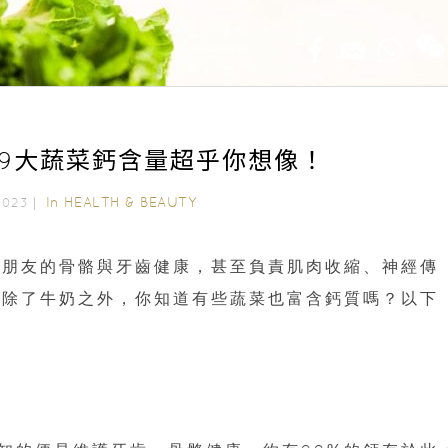
9大蔬菜鈣含量超乎你想像！
In
HEALTH & BEAUTY
, 2023｜
小朋友的骨骼與牙齒健康，甚至負責肌肉收縮、神經傳
，除了牛奶之外，你知道有些蔬菜也富含鈣質嗎？以下