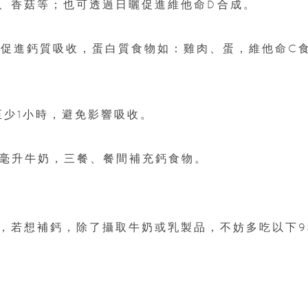
耳、香菇等；也可透過日曬促進維他命D合成。
可促進鈣質吸收，蛋白質食物如：雞肉、蛋，維他命C
至少1小時，避免影響吸收。
40毫升牛奶，三餐、餐間補充鈣食物。
，若想補鈣，除了攝取牛奶或乳製品，不妨多吃以下9