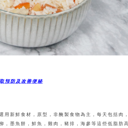
攝取預防及改善便秘
選用新鮮食材，原型，非醃製食物為主，每天包括肉
柳，墨魚餅，鮮魚，雞肉，豬排，海參等這些低脂肪