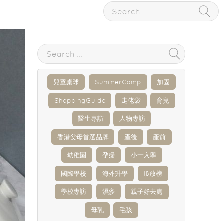
兒童桌球
SummerCamp
加固
ShoppingGuide
走佬袋
育兒
醫生專訪
人物專訪
香港父母首選品牌
產後
產前
幼稚園
孕婦
小一入學
國際學校
海外升學
IB放榜
學校專訪
濕疹
親子好去處
母乳
毛孩