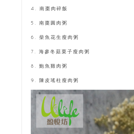
4. 南棗肉碎飯
5. 南棗圓肉粥
6. 柴魚花生瘦肉粥
7. 海參冬菇栗子瘦肉粥
8. 鮑魚雞肉粥
9. 陳皮瑤柱瘦肉粥