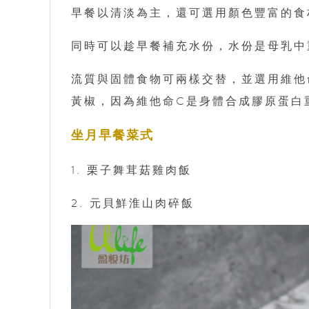
早餐以清淡為主，還可選用顏色豐富的食
同時可以趁早餐補充水份，水份是母乳中
流質與固體食物可兩樣交替，並選用維他
黃椒，因為維他命C是身體合成膠原蛋白
坐月早餐菜式
1. 栗子舞茸菇雞肉飯
2. 元貝鮮淮山肉碎飯