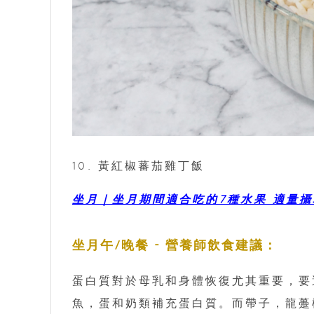
10. 黃紅椒蕃茄雞丁飯
坐月｜坐月期間適合吃的7種水果 適量
坐月午/晚餐 - 營養師飲食建議：
蛋白質對於母乳和身體恢復尤其重要，要
魚，蛋和奶類補充蛋白質。而帶子，龍躉