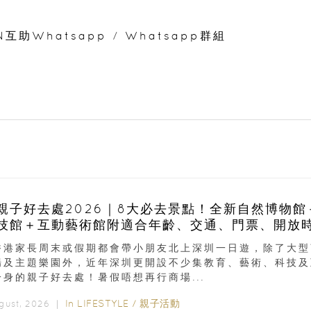
N互助Whatsapp
/
Whatsapp群組
親子好去處2026｜8大必去景點！全新自然博物館
技館＋互動藝術館附適合年齡、交通、門票、開放
香港家長周末或假期都會帶小朋友北上深圳一日遊，除了大型
場及主題樂園外，近年深圳更開設不少集教育、藝術、科技及
一身的親子好去處！暑假唔想再行商場...
In
LIFESTYLE
/
親子活動
ugust, 2026 ｜