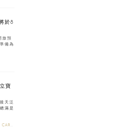
將於8
開放預
準備為
立寶
後天泛
總滿是
 CARE
/
POSTNATAL CARE
/
6-12 MONTHS
/
0-3 MONTHS
/
2