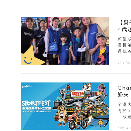
【親
4歲
願望
漫長
過低谷
5th A
Ch
歸來
展覽
全港大
將於
「敢運
3rd A