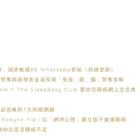
份、濕疹敏感BB Whatsapp群組（持續更新）
單：營養師親授黃金成長期「免疫、眼、腦」營養策略
× The SleepEasy Club 嬰幼兒睡眠網上交流會
母必忽略的3大助眠關鍵
 Robynn Yip：以「網球心態」建立孩子健康睡眠
自測幼兒是否睡眠不足