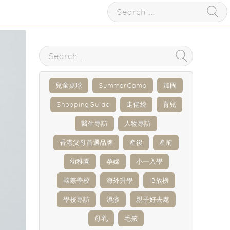
兒童桌球
SummerCamp
加固
ShoppingGuide
走佬袋
育兒
醫生專訪
人物專訪
香港父母首選品牌
產後
產前
幼稚園
孕婦
小一入學
國際學校
海外升學
IB放榜
學校專訪
濕疹
親子好去處
母乳
毛孩