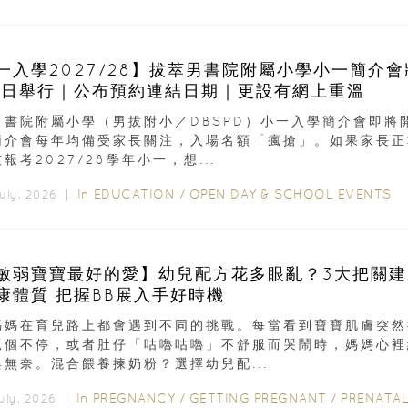
一入學2027/28】拔萃男書院附屬小學小一簡介會
9日舉行｜公布預約連結日期｜更設有網上重溫
男書院附屬小學（男拔附小／DBSPD）小一入學簡介會即將
簡介會每年均備受家長關注，入場名額「瘋搶」。如果家長正
報考2027/28學年小一，想...
In
EDUCATION
/
OPEN DAY & SCHOOL EVENTS
July, 2026 ｜
敏弱寶寶最好的愛】幼兒配方花多眼亂？3大把關建
康體質 把握BB展入手好時機
媽媽在育兒路上都會遇到不同的挑戰。每當看到寶寶肌膚突然
抓個不停，或者肚仔「咕嚕咕嚕」不舒服而哭鬧時，媽媽心裡
與無奈。混合餵養揀奶粉？選擇幼兒配...
In
PREGNANCY
/
GETTING PREGNANT
/
PRENATAL
uly, 2026 ｜