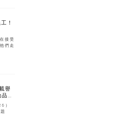
義工！
在接受
他們走
6載譽
動品牌
26）
主題