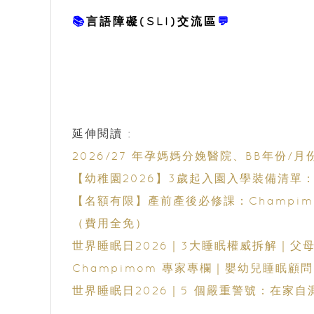
📚
言語障礙(SLI)交流區
💬
延伸閱讀 :
2026/27 年孕媽媽分娩醫院、BB年份/月
【幼稚園2026】3歲起入園入學裝備清
【名額有限】產前產後必修課：Champimom 
（費用全免）
世界睡眠日2026｜3大睡眠權威拆解｜父
Champimom 專家專欄｜嬰幼兒睡眠顧問
世界睡眠日2026｜5 個嚴重警號：在家