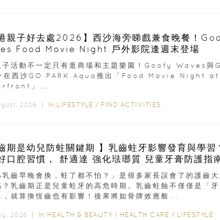
港親子好去處2026】西沙海旁睇戲兼食晚餐！Goo
es Food Movie Night 戶外影院逢週末登場
子活動不一定只有逛商場和主題樂園！Goofy Waves與G
er在西沙GO PARK Aqua推出「Food Movie Night at
rfront」...
In
LIFESTYLE
/
FIND ACTIVITIES
ugust, 2026 ｜
齒期是幼兒防蛀關鍵期 】乳齒蛀牙影響發育與學習
成良好口腔習慣， 舒適達 強化琺瑯質 兒童牙膏防護指
為乳齒早晚會換，蛀了都不怕？」是很多家長誤會了的護齒大
嗎？乳齒期正是兒童蛀牙的高危時期。乳齒蛀蝕不僅僅是「牙
單，就算換恆齒也有影響！後果將如骨牌效應般...
In
HEALTH & BEAUTY
/
HEALTH CARE
/
LIFESTYLE
uly, 2026 ｜