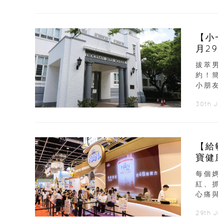
【小
月2
拔萃
約！
小朋友
30th 
【給
寶健
每個
紅、
心痛
29th J