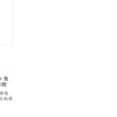
＋免
時間
商場、
互動體