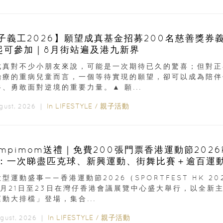
子義工2026】願望成真基金招募200名慈善獎券
起可參加｜8月街站遍及港九新界
成真對不少小朋友來說，可能是一次期待已久的驚喜；但對正
治療的重病兒童而言，一個等待實現的願望，卻可以成為陪伴
、勇敢面對逆境的重要力量。▲ 願...
In
LIFESTYLE
/
親子活動
ugust, 2026 ｜
ampimom送禮｜免費200張門票香港運動節202
：一次睇盡匹克球、新興運動、街舞比賽＋逾百運
型運動盛事——香港運動節2026（SPORTFEST HK 20
8月21日至23日在灣仔香港會議展覽中心盛大舉行，以全新
動大排檔」登場，集合...
In
LIFESTYLE
/
親子活動
ugust, 2026 ｜