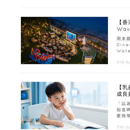
【香
Wav
周末親
Din
Wate
2nd A
【乳
「以
知道
麼簡
31st J