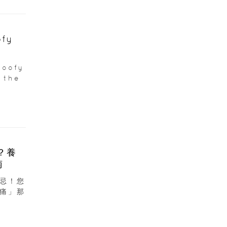
fy
oofy
 the
？養
南
忌！您
痛」那