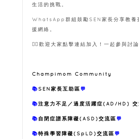
生活的挑戰。
WhatsApp群組鼓勵SEN家長分享
援網絡。
👇🏼歡迎大家點擊連結加入！一起參與討論
Champimom Community
📚
SEN家長互助區
💬
📚
注意力不足／過度活躍症(AD/HD) 
📚
自閉症譜系障礙(ASD)交流區
💬
📚
特殊學習障礙(SpLD)交流區
💬