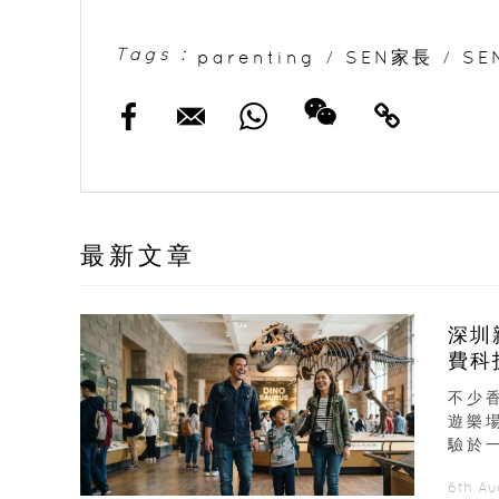
Tags :
parenting
/
SEN家長
/
SE
最新文章
深圳
費科
不少
遊樂
驗於
6th A