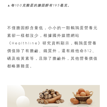
▲每100克雞蛋的膽固醇有195毫克。
不僅膽固醇含量低，小小的一顆鵪鶉蛋營養元
素卻一樣都沒少，根據國外媒體網站
《Healthline》研究資料顯示，鵪鶉蛋營養
價值除了有膽鹼、鐵質外，還有維他命B12、
硒及核黃素等，且除了膽鹼外，其他營養價值
都略勝雞蛋。