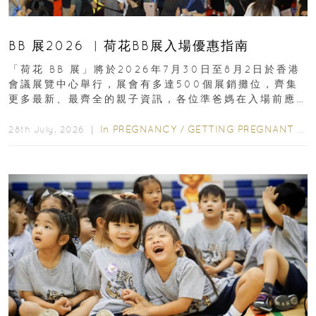
BB 展2026 ︳荷花BB展入場優惠指南
「荷花 BB 展」將於2026年7月30日至8月2日於香港
會議展覽中心舉行，展會有多達500個展銷攤位，齊集
更多最新、最齊全的親子資訊，各位準爸媽在入場前應
先閱讀購物指南...
In
PREGNANCY
/
GETTING PREGNANT
/
P
28th July, 2026 ｜