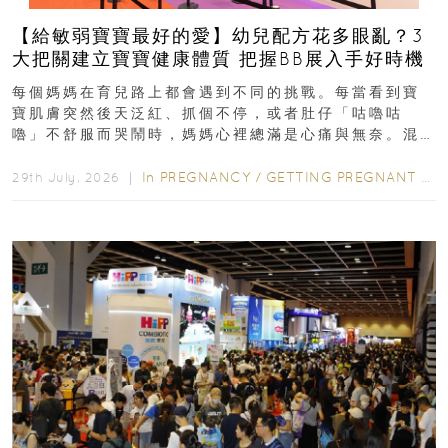
【給敏弱寶寶最好的愛】幼兒配方花多眼亂？3
大把關建立寶寶健康體質 把握BB展入手好時機
每個媽媽在育兒路上都會遇到不同的挑戰。每當看到寶
寶肌膚突然後天泛紅、抓個不停，或者肚仔「咕嚕咕
嚕」不舒服而哭鬧時，媽媽心裡總滿是心痛與無奈。混
合餵養揀奶粉？選擇幼兒配...
In
PREGNANCY
/
GETTING PREGNANT
/
P
29th July, 2026 ｜