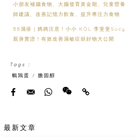
小朋友補腦食物、大腦發育黃金期、兒童營養
師建議、改善記憶力飲食、提升專注力食物
BB濕疹｜媽媽注意！小小 KOL 李斐斐Sucy
親身實證！有效改善濕敏症狀好物大公開
Tags :
鵪鶉蛋
/
膽固醇
最新文章