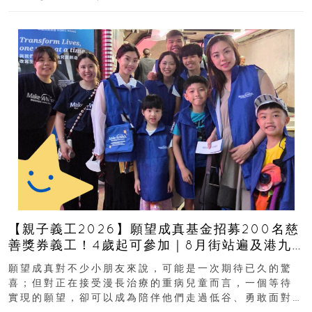
【親子義工2026】願望成真基金招募200名慈
善獎券義工！4歲起可參加｜8月街站遍及港九
新界
願望成真對不少小朋友來說，可能是一次期待已久的驚
喜；但對正在接受漫長治療的重病兒童而言，一個等待
實現的願望，卻可以成為陪伴他們走過低谷、勇敢面對