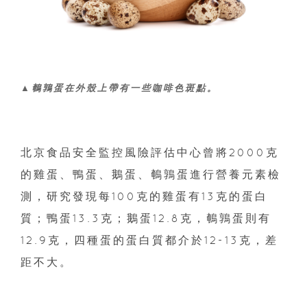
▲鵪鶉蛋在外殼上帶有一些咖啡色斑點。
北京食品安全監控風險評估中心曾將2000克
的雞蛋、鴨蛋、鵝蛋、鵪鶉蛋進行營養元素檢
測，研究發現每100克的雞蛋有13克的蛋白
質；鴨蛋13.3克；鵝蛋12.8克，鵪鶉蛋則有
12.9克，四種蛋的蛋白質都介於12-13克，差
距不大。