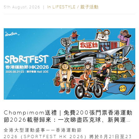
逆境的重要力量。▲ 願...
In
LIFESTYLE
/
親子活動
5th August, 2026 ｜
Champimom送禮｜免費200張門票香港運動
節2026載譽歸來：一次睇盡匹克球、新興運
動、街舞比賽＋逾百運動品牌展覽
全港大型運動盛事——香港運動節
2026（SPORTFEST HK 2026）將於8月21日至23