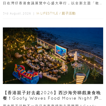
日在灣仔香港會議展覽中心盛大舉行，以全新主題「敢
運動大排檔」登場，集合...
In
LIFESTYLE
/
親子活動
3rd August, 2026 ｜
【香港親子好去處2026】西沙海旁睇戲兼食晚
餐！Goofy Waves Food Movie Night 戶
外影院逢週末登場