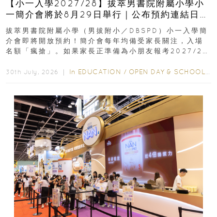
【小一入學2027/28】拔萃男書院附屬小學小
一簡介會將於8月29日舉行｜公布預約連結日期
｜更設有網上重溫
拔萃男書院附屬小學（男拔附小／DBSPD）小一入學簡
介會即將開放預約！簡介會每年均備受家長關注，入場
名額「瘋搶」。如果家長正準備為小朋友報考2027/28
學年小一，想...
In
EDUCATION
/
OPEN DAY & SCHOOL EVENTS
30th July, 2026 ｜