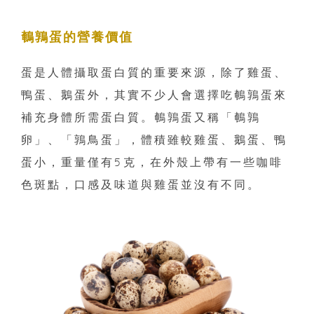
鵪鶉蛋的營養價值
蛋是人體攝取蛋白質的重要來源，除了雞蛋、
鴨蛋、鵝蛋外，其實不少人會選擇吃鵪鶉蛋來
補充身體所需蛋白質。鵪鶉蛋又稱「鵪鶉
卵」、「鶉鳥蛋」，體積雖較雞蛋、鵝蛋、鴨
蛋小，重量僅有5克，在外殼上帶有一些咖啡
色斑點，口感及味道與雞蛋並沒有不同。