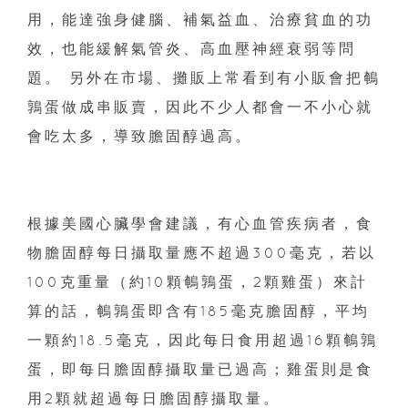
用，能達強身健腦、補氣益血、治療貧血的功
效，也能緩解氣管炎、高血壓神經衰弱等問
題。 另外在市場、攤販上常看到有小販會把鵪
鶉蛋做成串販賣，因此不少人都會一不小心就
會吃太多，導致膽固醇過高。
根據美國心臟學會建議，有心血管疾病者，食
物膽固醇每日攝取量應不超過300毫克，若以
100克重量（約10顆鵪鶉蛋，2顆雞蛋）來計
算的話，鵪鶉蛋即含有185毫克膽固醇，平均
一顆約18.5毫克，因此每日食用超過16顆鵪鶉
蛋，即每日膽固醇攝取量已過高；雞蛋則是食
用2顆就超過每日膽固醇攝取量。