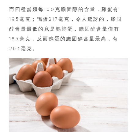
而四種蛋類每100克膽固醇的含量，雞蛋有
195毫克；鴨蛋217毫克，令人驚訝的，膽固
醇含量最低的竟是鵪鶉蛋，膽固醇含量僅有
185毫克，反而鴨蛋的膽固醇含量最高，有
263毫克。