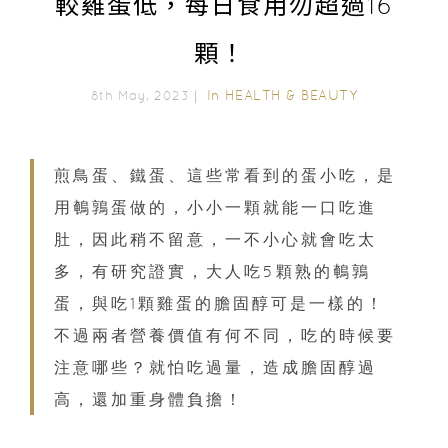
較雞蛋低，每日食用勿超過16
顆！
In
HEALTH & BEAUTY
8th May, 2023｜
煎鳥蛋、鐵蛋、這些常看到的蛋小吃，是
用鵪鶉蛋做的，小小一顆就能一口吃進
肚，因此稍不留意，一不小心就會吃太
多，有研究證實，大人吃5顆熟的鵪鶉
蛋，與吃1顆雞蛋的膽固醇可是一樣的！
不過兩者營養價值有何不同，吃的時候要
注意哪些？就怕吃過量，造成膽固醇過
高，還加重身體負擔！