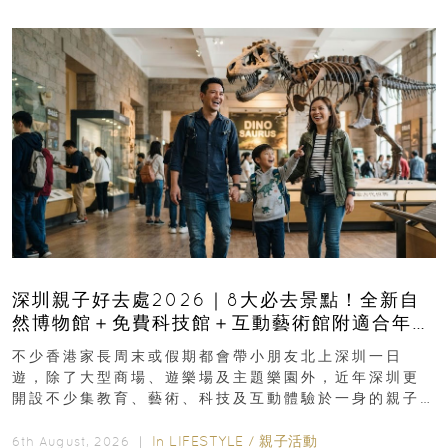
深圳親子好去處2026｜8大必去景點！全新自
然博物館＋免費科技館＋互動藝術館附適合年
齡、交通、門票、開放時間
不少香港家長周末或假期都會帶小朋友北上深圳一日
遊，除了大型商場、遊樂場及主題樂園外，近年深圳更
開設不少集教育、藝術、科技及互動體驗於一身的親子
好去處！暑假唔想再行商場...
In
LIFESTYLE
/
親子活動
6th August, 2026 ｜