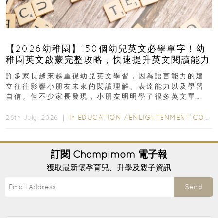
【2026幼稚園】150個幼兒英文必學單字！幼
稚園英文啟蒙完整攻略，快速提升英文閱讀能力
許多家長越來越重視幼兒英文學習，因為語言能力的建
立往往影響小朋友未來的閱讀理解、表達能力以及學習
自信。但不少家長發現，小朋友明明學了很多英文單
字，真正開始閱讀英文故事書時，仍然容易卡住...
In
EDUCATION
/
ENLIGHTENMENT CORNER
26th July, 2026 ｜
訂閱
Champimom
電子報
獲取最新懷孕育兒、升學及親子資訊
Send