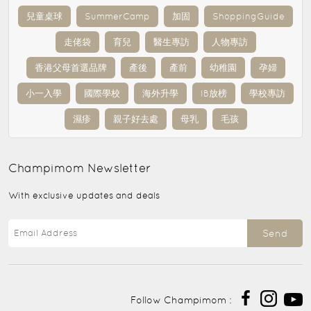
兒童桌球
SummerCamp
加固
ShoppingGuide
走佬袋
育兒
醫生專訪
人物專訪
香港父母首選品牌
產後
產前
幼稚園
孕婦
小一入學
國際學校
海外升學
IB放榜
學校專訪
濕疹
親子好去處
母乳
毛孩
Champimom
Newsletter
With exclusive updates and deals
Send
Follow Champimom :