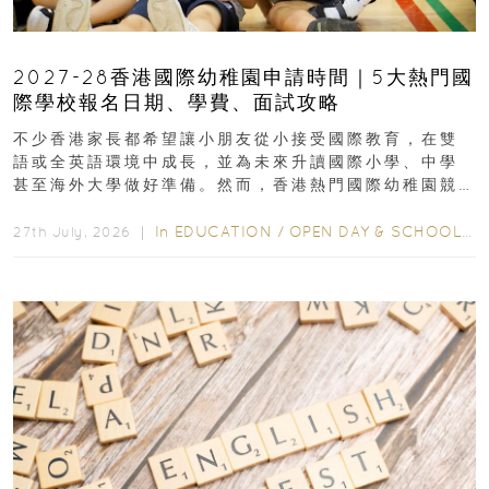
2027-28香港國際幼稚園申請時間｜5大熱門國
際學校報名日期、學費、面試攻略
不少香港家長都希望讓小朋友從小接受國際教育，在雙
語或全英語環境中成長，並為未來升讀國際小學、中學
甚至海外大學做好準備。然而，香港熱門國際幼稚園競
爭激烈，大部分學校會於入學前約一年開始接受申請...
In
EDUCATION
/
OPEN DAY & SCHOOL EVENTS
27th July, 2026 ｜