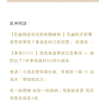
延伸閱讀 :
【乳齒期是幼兒防蛀關鍵期 】乳齒蛀牙影響
發育與學習？養成良好口腔習慣， 舒適達 強
化琺瑯質 兒童牙膏防護指南
【暑假2026 】高危旅遊季節注意事項 ＋ 做
對以下3件事保護好BB同小朋友
食譜｜小朋友體弱易生病、常感冒！喝 15 款
湯水「增強抵抗力」
世一的禮物 給世一的媽媽｜母親節首選 馬百
良限定低至4折