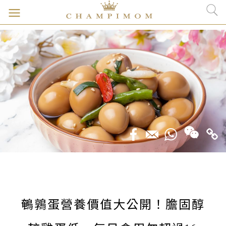
鵪鶉蛋營養價值大公開！膽固醇