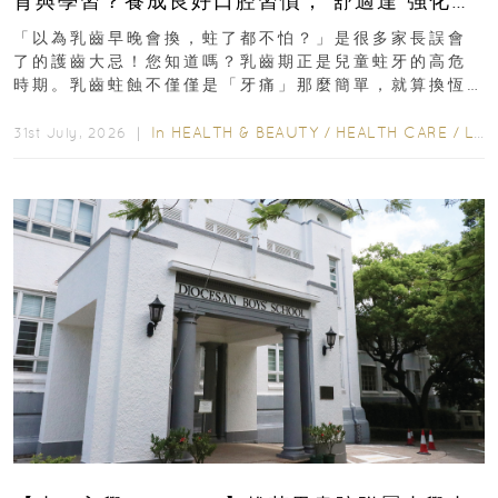
育與學習？養成良好口腔習慣， 舒適達 強化琺
瑯質 兒童牙膏防護指南
「以為乳齒早晚會換，蛀了都不怕？」是很多家長誤會
了的護齒大忌！您知道嗎？乳齒期正是兒童蛀牙的高危
時期。乳齒蛀蝕不僅僅是「牙痛」那麼簡單，就算換恆
齒也有影響！後果將如骨牌效應般...
In
HEALTH & BEAUTY
/
HEALTH CARE
/
LIFESTYLE
31st July, 2026 ｜