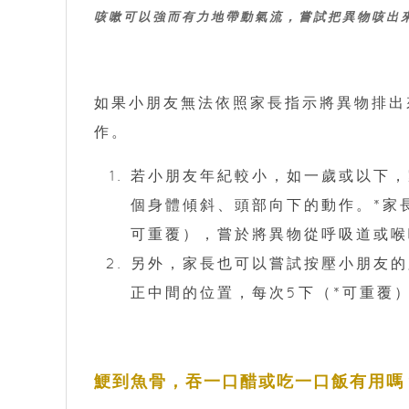
咳嗽可以強而有力地帶動氣流，嘗試把異物咳出
如果小朋友無法依照家長指示將異物排出
作。
若小朋友年紀較小，如一歲或以下，
個身體傾斜、頭部向下的動作。*家
可重覆），嘗於將異物從呼吸道或喉
另外，家長也可以嘗試按壓小朋友的
正中間的位置，每次5下（*可重覆
鯁到魚骨，吞一口醋或吃一口飯有用嗎