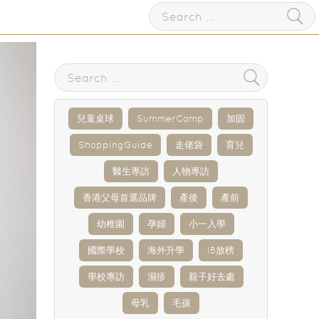
兒童桌球
SummerCamp
加固
ShoppingGuide
走佬袋
育兒
醫生專訪
人物專訪
香港父母首選品牌
產後
產前
幼稚園
孕婦
小一入學
國際學校
海外升學
IB放榜
學校專訪
濕疹
親子好去處
母乳
毛孩