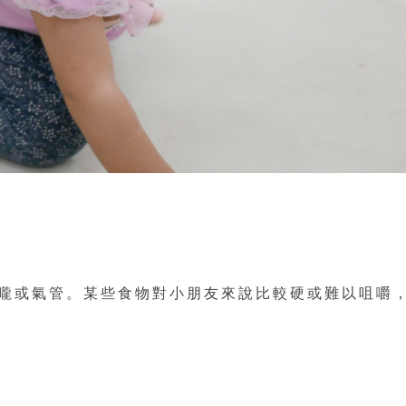
嚨或氣管。某些食物對小朋友來說比較硬或難以咀嚼