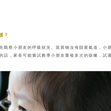
援？
先觀察小朋友的呼吸狀況。當異物沒有阻塞氣道，小
的話，家長可能嘗試教導小朋友重複多次的咳嗽，試