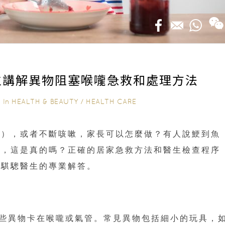
生講解異物阻塞喉嚨急救和處理方法
In
HEALTH & BEAUTY
/
HEALTH CARE
｜
喉），或者不斷咳嗽，家長可以怎麼做？有人說鯁到魚
了，這是真的嗎？正確的居家急救方法和醫生檢查程序
邱騏驄醫生的專業解答。
些異物卡在喉嚨或氣管。常見異物包括細小的玩具，