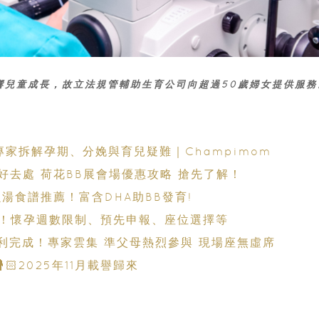
響兒童成長，故立法規管輔助生育公司向超過50歲婦女提供服務
專家拆解孕期、分娩與育兒疑難｜Champimom
好去處 荷花BB展會場優惠攻略 搶先了解！
湯食譜推薦！富含DHA助BB發育!
！懷孕週數限制、預先申報、座位選擇等
」順利完成！專家雲集 準父母熱烈參與 現場座無虛席
🏻2025年11月載譽歸來