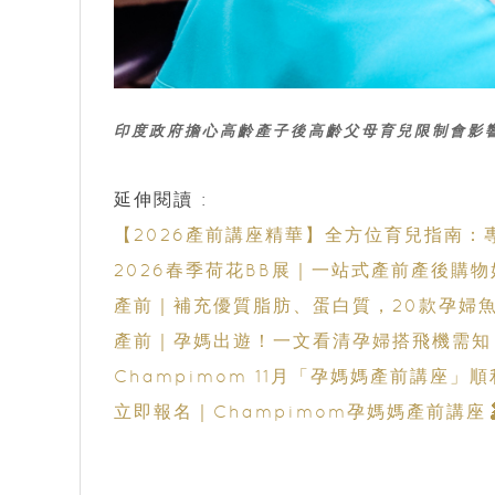
印度政府擔心高齡產子後高齡父母育兒限制會影
延伸閱讀 :
【2026產前講座精華】全方位育兒指南：
2026春季荷花BB展｜一站式產前產後購物
產前｜補充優質脂肪、蛋白質，20款孕婦魚
產前｜孕媽出遊！一文看清孕婦搭飛機需知
Champimom 11月「孕媽媽產前講座
立即報名｜Champimom孕媽媽產前講座🤰