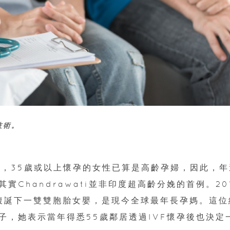
技術。
期，35歲或以上懷孕的女性已算是高齡孕婦，因此，年
Chandrawati並非印度超高齡分娩的首例。20
i 剖腹誕下一雙雙胞胎女嬰，是現今全球最年長孕媽。這位
子，她表示當年得悉55歲鄰居透過IVF懷孕後也決定