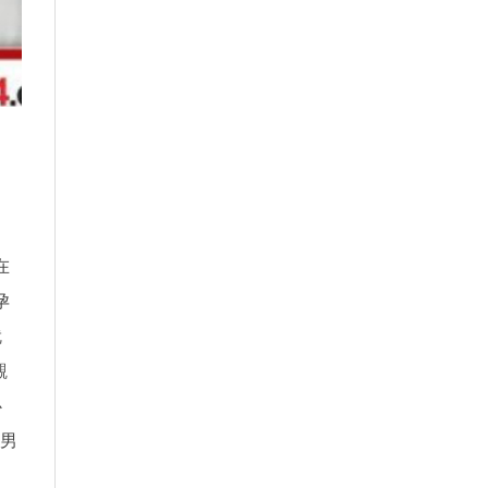
在
孕
就
觀
心
上男