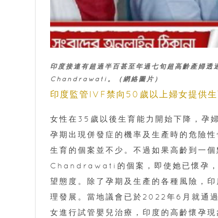
印度接連有超過半百甚至年過七旬超高齡產婦透過
Chandrawati。（網絡圖片）
印度監管IVF禁向50歲以上婦女提供
女性在35歲以後生育能力開始下降，孕
孕期出現併發症的機率及生產時的危險性
生育的個案並不少。不過如果高齡到一個
Chandrawati的個案，即使她已
望態度。除了孕期及生產的各種風險，印
理發展。當地議會已於2022年6月就通
女進行試管嬰兒治療，印度的高齡懷孕現