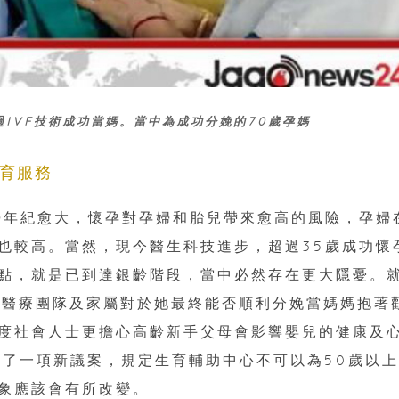
IVF技術成功當媽。當中為成功分娩的70歲孕媽
生育服務
婦年紀愈大，懷孕對孕婦和胎兒帶來愈高的風險，孕婦
也較高。當然，現今醫生科技進步，超過35歲成功懷
點，就是已到達銀齡階段，當中必然存在更大隱憂。
懷孕，醫療團隊及家屬對於她最終能否順利分娩當媽媽抱著
度社會人士更擔心高齡新手父母會影響嬰兒的健康及
過了一項新議案，規定生育輔助中心不可以為50歲以
象應該會有所改變。