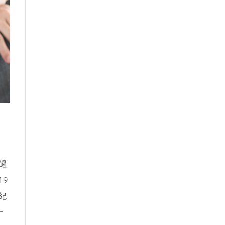
過
19
紀
一