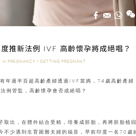
度推新法例 IVF 高齡懷孕將成絕唱？
In
PREGNANCY
/
GETTING PREGNANT
｜
有年過半百超高齡產婦透過IVF當媽，74歲高齡產婦
出法例管監，高齡懷孕會否成絕唱？
精子取出，在體外結合受精，培養成胚胎，再將胚胎植
現今不少遇到生育困難夫婦的福音，早前印度一名70歲