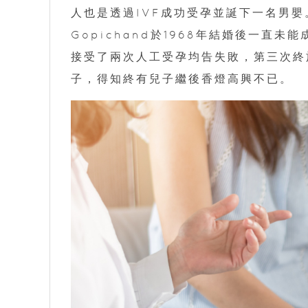
人也是透過IVF成功受孕並誕下一名男嬰。
Gopichand於1968年結婚後一直
接受了兩次人工受孕均告失敗，第三次終於成
子，得知終有兒子繼後香燈高興不已。