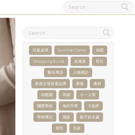
兒童桌球
SummerCamp
加固
ShoppingGuide
走佬袋
育兒
醫生專訪
人物專訪
香港父母首選品牌
產後
產前
幼稚園
孕婦
小一入學
國際學校
海外升學
IB放榜
學校專訪
濕疹
親子好去處
母乳
毛孩