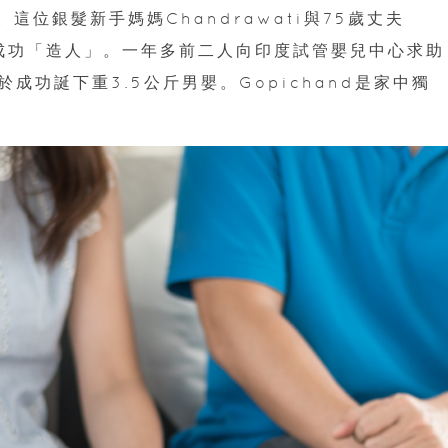
這位銀髮新手媽媽Chandrawati與75歲丈夫
未能成功「造人」。一年多前二人向印度試管嬰兒中心求助
功誕下重3.5公斤男嬰。Gopichand是家中獨