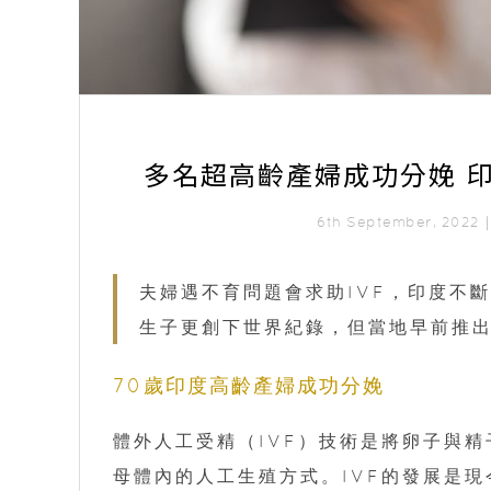
多名超高齡產婦成功分娩 印
6th September, 2022
夫婦遇不育問題會求助IVF，印度不斷
生子更創下世界紀錄，但當地早前推
70歲印度高齡產婦成功分娩
體外人工受精（IVF）技術是將卵子與
母體內的人工生殖方式。IVF的發展是