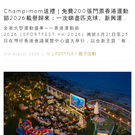
Champimom送禮｜免費200張門票香港運動
節2026載譽歸來：一次睇盡匹克球、新興運
動、街舞比賽＋逾百運動品牌展覽
全港大型運動盛事——香港運動節
2026（SPORTFEST HK 2026）將於8月21日至23
日在灣仔香港會議展覽中心盛大舉行，以全新主題「敢
運動大排檔」登場，集合...
In
LIFESTYLE
/
親子活動
3rd August, 2026 ｜