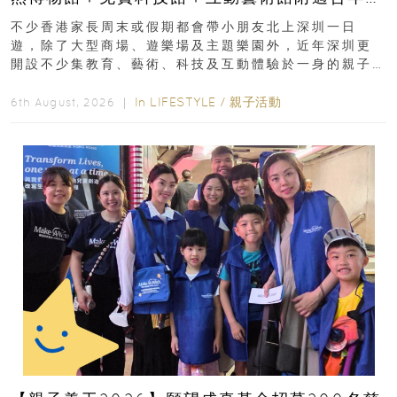
齡、交通、門票、開放時間
不少香港家長周末或假期都會帶小朋友北上深圳一日
遊，除了大型商場、遊樂場及主題樂園外，近年深圳更
開設不少集教育、藝術、科技及互動體驗於一身的親子
好去處！暑假唔想再行商場...
In
LIFESTYLE
/
親子活動
6th August, 2026 ｜