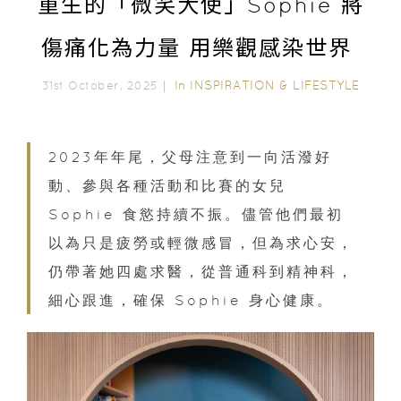
重生的「微笑大使」Sophie 將
傷痛化為力量 用樂觀感染世界
In
INSPIRATION & LIFESTYLE
31st October, 2025｜
2023年年尾，父母注意到一向活潑好
動、參與各種活動和比賽的女兒
Sophie 食慾持續不振。儘管他們最初
以為只是疲勞或輕微感冒，但為求心安，
仍帶著她四處求醫，從普通科到精神科，
細心跟進，確保 Sophie 身心健康。