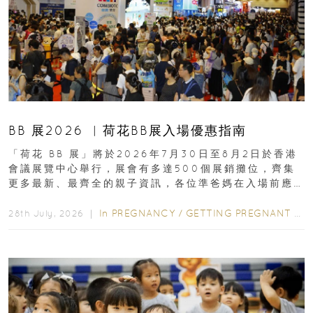
BB 展2026 ︳荷花BB展入場優惠指南
「荷花 BB 展」將於2026年7月30日至8月2日於香港
會議展覽中心舉行，展會有多達500個展銷攤位，齊集
更多最新、最齊全的親子資訊，各位準爸媽在入場前應
先閱讀購物指南...
In
PREGNANCY
/
GETTING PREGNANT
/
P
28th July, 2026 ｜