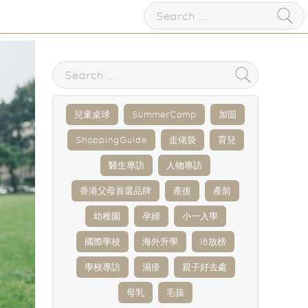
兒童桌球
SummerCamp
加固
ShoppingGuide
走佬袋
育兒
醫生專訪
人物專訪
香港父母首選品牌
產後
產前
幼稚園
孕婦
小一入學
國際學校
海外升學
IB放榜
學校專訪
濕疹
親子好去處
母乳
毛孩