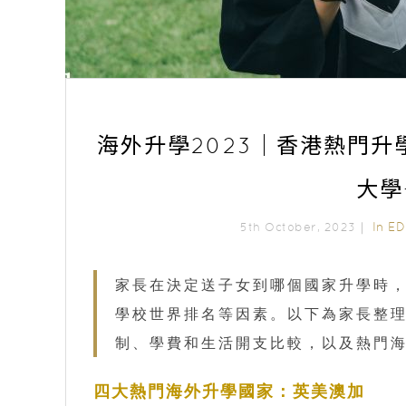
海外升學2023｜香港熱門
大學
In
E
5th October, 2023｜
家長在決定送子女到哪個國家升學時
學校世界排名等因素。以下為家長整
制、學費和生活開支比較，以及熱門
四大熱門海外升學國家：英美澳加