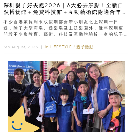
深圳親子好去處2026｜8大必去景點！全新自
然博物館＋免費科技館＋互動藝術館附適合年
齡、交通、門票、開放時間
不少香港家長周末或假期都會帶小朋友北上深圳一日
遊，除了大型商場、遊樂場及主題樂園外，近年深圳更
開設不少集教育、藝術、科技及互動體驗於一身的親子
好去處！暑假唔想再行商場...
In
LIFESTYLE
/
親子活動
6th August, 2026 ｜