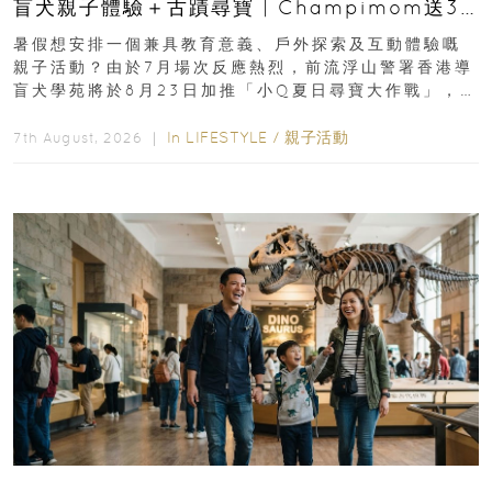
盲犬親子體驗＋古蹟尋寶 | Champimom送3
組免費名額
暑假想安排一個兼具教育意義、戶外探索及互動體驗嘅
親子活動？由於7月場次反應熱烈，前流浮山警署香港導
盲犬學苑將於8月23日加推「小Q夏日尋寶大作戰」，家
長與小朋友可以走進前流浮山警署...
In
LIFESTYLE
/
親子活動
7th August, 2026 ｜