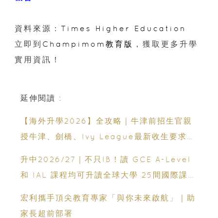
資料來源：
Times Higher Education
立即到
Champimom教育版
，獲取更多升學
實用資訊！
延伸閱讀 :
【海外升學2026】全攻略｜牛津前招生官親
授牛津、劍橋、Ivy League最新收生要求｜
免費海外升學講座
升中2026/27｜不只IB！讀 GCE A-Level
和 IAL 課程均可升讀全球大學 25間國際課程
直資中學一覽
宏利攜手頂尖教育專家「與你未來啟航」｜助
家長超前部署