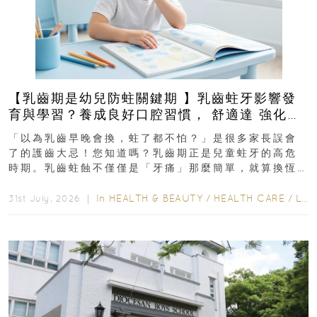
【乳齒期是幼兒防蛀關鍵期 】乳齒蛀牙影響發
育與學習？養成良好口腔習慣， 舒適達 強化琺
瑯質 兒童牙膏防護指南
「以為乳齒早晚會換，蛀了都不怕？」是很多家長誤會
了的護齒大忌！您知道嗎？乳齒期正是兒童蛀牙的高危
時期。乳齒蛀蝕不僅僅是「牙痛」那麼簡單，就算換恆
齒也有影響！後果將如骨牌效應般...
In
HEALTH & BEAUTY
/
HEALTH CARE
/
LIFESTYLE
31st July, 2026 ｜