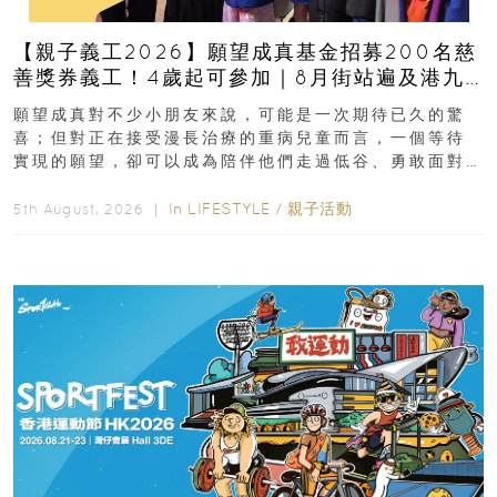
【親子義工2026】願望成真基金招募200名慈
善獎券義工！4歲起可參加｜8月街站遍及港九
新界
願望成真對不少小朋友來說，可能是一次期待已久的驚
喜；但對正在接受漫長治療的重病兒童而言，一個等待
實現的願望，卻可以成為陪伴他們走過低谷、勇敢面對
逆境的重要力量。▲ 願...
In
LIFESTYLE
/
親子活動
5th August, 2026 ｜