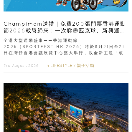
Champimom送禮｜免費200張門票香港運動
節2026載譽歸來：一次睇盡匹克球、新興運
動、街舞比賽＋逾百運動品牌展覽
全港大型運動盛事——香港運動節
2026（SPORTFEST HK 2026）將於8月21日至23
日在灣仔香港會議展覽中心盛大舉行，以全新主題「敢
運動大排檔」登場，集合...
In
LIFESTYLE
/
親子活動
3rd August, 2026 ｜