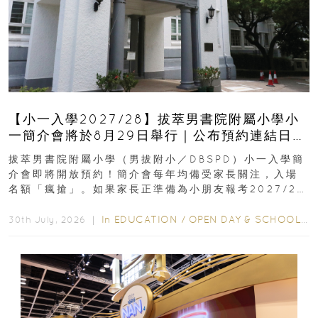
【小一入學2027/28】拔萃男書院附屬小學小
一簡介會將於8月29日舉行｜公布預約連結日期
｜更設有網上重溫
拔萃男書院附屬小學（男拔附小／DBSPD）小一入學簡
介會即將開放預約！簡介會每年均備受家長關注，入場
名額「瘋搶」。如果家長正準備為小朋友報考2027/28
學年小一，想...
In
EDUCATION
/
OPEN DAY & SCHOOL EVENTS
30th July, 2026 ｜