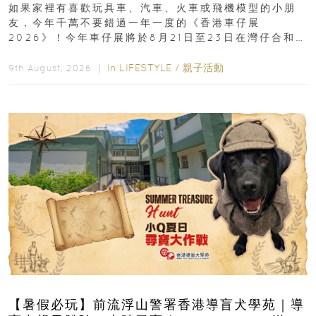
8月灣仔登場 車迷家庭必去！
如果家裡有喜歡玩具車、汽車、火車或飛機模型的小朋
友，今年千萬不要錯過一年一度的《香港車仔展
2026》！今年車仔展將於8月21日至23日在灣仔合和酒
店 Grand Ballroom舉行...
In
LIFESTYLE
/
親子活動
9th August, 2026 ｜
【暑假必玩】前流浮山警署香港導盲犬學苑｜導