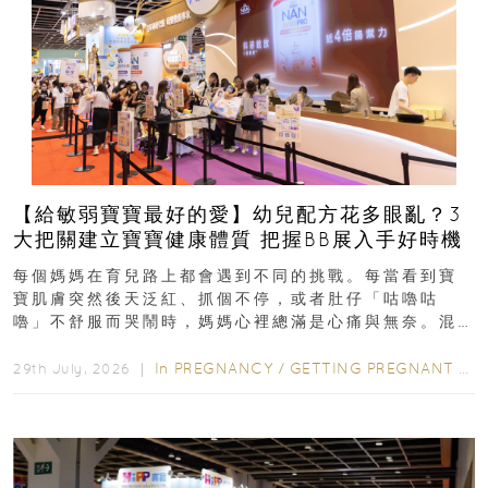
【給敏弱寶寶最好的愛】幼兒配方花多眼亂？3
大把關建立寶寶健康體質 把握BB展入手好時機
每個媽媽在育兒路上都會遇到不同的挑戰。每當看到寶
寶肌膚突然後天泛紅、抓個不停，或者肚仔「咕嚕咕
嚕」不舒服而哭鬧時，媽媽心裡總滿是心痛與無奈。混
合餵養揀奶粉？選擇幼兒配...
In
PREGNANCY
/
GETTING PREGNANT
/
P
29th July, 2026 ｜