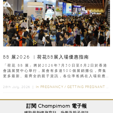
BB 展2026 ︳荷花BB展入場優惠指南
「荷花 BB 展」將於2026年7月30日至8月2日於香港
會議展覽中心舉行，展會有多達500個展銷攤位，齊集
更多最新、最齊全的親子資訊，各位準爸媽在入場前應
先閱讀購物指南...
In
PREGNANCY
/
GETTING PREGNANT
/
P
28th July, 2026 ｜
訂閱
Champimom
電子報
獲取最新懷孕育兒、升學及親子資訊