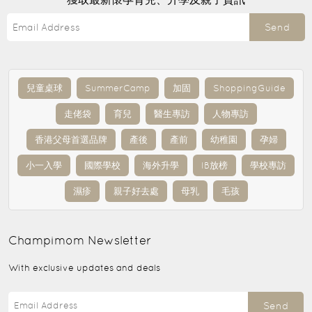
Send
兒童桌球
SummerCamp
加固
ShoppingGuide
走佬袋
育兒
醫生專訪
人物專訪
香港父母首選品牌
產後
產前
幼稚園
孕婦
小一入學
國際學校
海外升學
IB放榜
學校專訪
濕疹
親子好去處
母乳
毛孩
Champimom
Newsletter
With exclusive updates and deals
Send