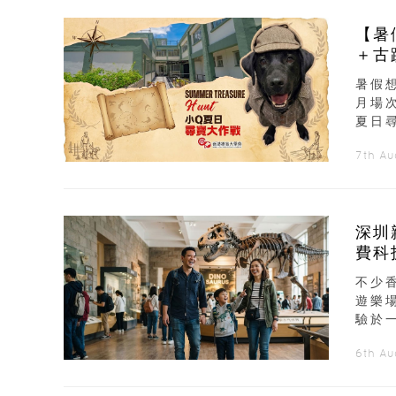
【暑
＋古
暑假
月場
夏日
7th A
深圳
費科
不少
遊樂
驗於
6th A