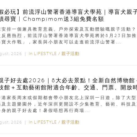
假必玩】前流浮山警署香港導盲犬學苑｜導盲犬親
蹟尋寶 | Champimom送3組免費名額
想安排一個兼具教育意義、戶外探索及互動體驗嘅親子活動？
次反應熱烈，前流浮山警署香港導盲犬學苑將於8月23日加推
尋寶大作戰」，家長與小朋友可以走進前流浮山警署...
In
LIFESTYLE
/
親子活動
ugust, 2026 ｜
親子好去處2026｜8大必去景點！全新自然博物館
技館＋互動藝術館附適合年齡、交通、門票、開放
香港家長周末或假期都會帶小朋友北上深圳一日遊，除了大型
場及主題樂園外，近年深圳更開設不少集教育、藝術、科技及
一身的親子好去處！暑假唔想再行商場...
In
LIFESTYLE
/
親子活動
ugust, 2026 ｜