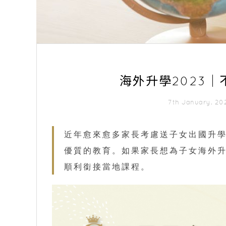
海外升學2023
7th January, 2
近年愈來愈多家長考慮送子女出國升
優質的教育。如果家長想為子女海外
順利銜接當地課程。