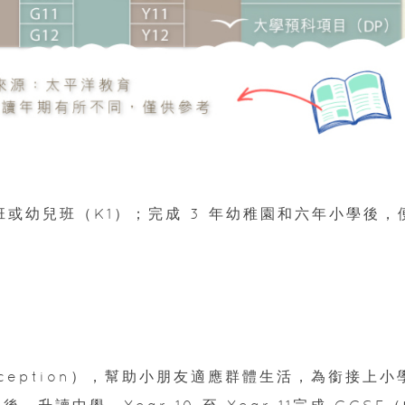
 班或幼兒班（K1）；完成 3 年幼稚園和六年小學後，
ception），幫助小朋友適應群體生活，為銜接上小
6後，升讀中學。Year 10 至 Year 11完成 GCSE