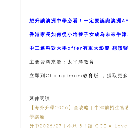
想升讀澳洲中學必看！一定要認識澳洲A
香港家長如何從小培養子女成為未來牛津
中三選科對大學offer有重大影響 想讀
主要資料來源：
太平洋教育
立即到
Champimom教育版
，獲取更多
延伸閱讀 :
【海外升學2026】全攻略｜牛津前招生官親
學講座
升中2026/27｜不只IB！讀 GCE A-L