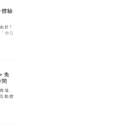
子體驗
由於7
「小Q
＋免
時間
商場、
互動體