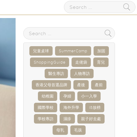
兒童桌球
SummerCamp
加固
ShoppingGuide
走佬袋
育兒
醫生專訪
人物專訪
香港父母首選品牌
產後
產前
幼稚園
孕婦
小一入學
國際學校
海外升學
IB放榜
學校專訪
濕疹
親子好去處
母乳
毛孩