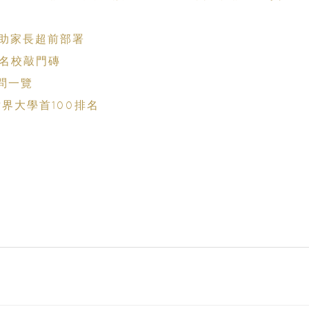
助家長超前部署
取名校敲門磚
問一覽
世界大學首100排名