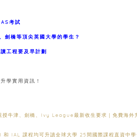
EAS考試
、劍橋等頂尖英國大學的學生？
醫讀工程要及早計劃
升學實用資訊！
授牛津、劍橋、Ivy League最新收生要求｜免費海外
evel 和 IAL 課程均可升讀全球大學 25間國際課程直資中