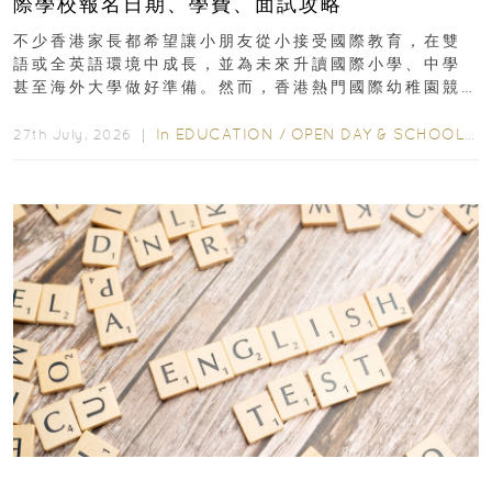
際學校報名日期、學費、面試攻略
不少香港家長都希望讓小朋友從小接受國際教育，在雙
語或全英語環境中成長，並為未來升讀國際小學、中學
甚至海外大學做好準備。然而，香港熱門國際幼稚園競
爭激烈，大部分學校會於入學前約一年開始接受申請...
In
EDUCATION
/
OPEN DAY & SCHOOL EVENTS
27th July, 2026 ｜