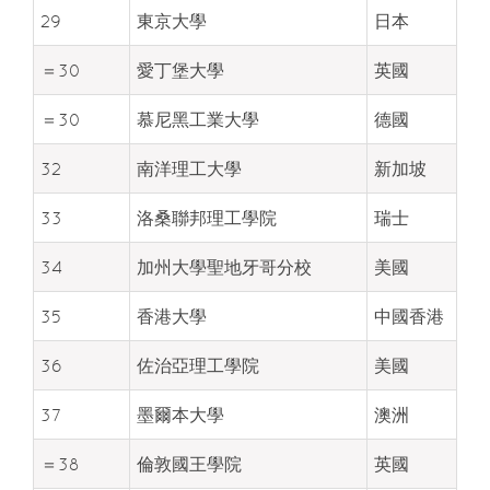
29
東京大學
日本
＝30
愛丁堡大學
英國
＝30
慕尼黑工業大學
德國
32
南洋理工大學
新加坡
33
洛桑聯邦理工學院
瑞士
34
加州大學聖地牙哥分校
美國
35
香港大學
中國香港
36
佐治亞理工學院
美國
37
墨爾本大學
澳洲
＝38
倫敦國王學院
英國