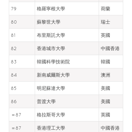
79
格羅寧根大學
荷蘭
80
蘇黎世大學
瑞士
81
布里斯託大學
英國
82
香港城市大學
中國香港
83
韓國科學技術院
韓國
84
新南威爾斯大學
澳洲
85
明尼蘇達大學
美國
86
普渡大學
美國
＝87
格拉斯哥大學
英國
＝87
香港理工大學
中國香港