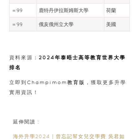
＝99
鹿特丹伊拉斯姆斯大學
荷蘭
＝99
俄亥俄州立大學
美國
資料來源：
2024年泰晤士高等教育世界大學
排名
立即到
Champimom教育版
，獲取更多升學
實用資訊！
延伸閱讀 :
海外升學2024｜曾忘記幫女兒交學費 吳君如