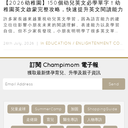
【2026幼稚園】150個幼兒英文必學單字！幼
稚園英文啟蒙完整攻略，快速提升英文閱讀能力
許多家長越來越重視幼兒英文學習，因為語言能力的建
立往往影響小朋友未來的閱讀理解、表達能力以及學習
自信。但不少家長發現，小朋友明明學了很多英文單
字，真正開始閱讀英文故事書時，仍然容易卡住...
In
EDUCATION
/
ENLIGHTENMENT CORNER
26th July, 2026 ｜
訂閱
Champimom
電子報
獲取最新懷孕育兒、升學及親子資訊
Send
兒童桌球
SummerCamp
加固
ShoppingGuide
走佬袋
育兒
醫生專訪
人物專訪