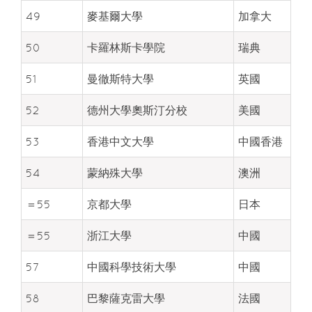
49
麥基爾大學
加拿大
50
卡羅林斯卡學院
瑞典
51
曼徹斯特大學
英國
52
德州大學奧斯汀分校
美國
53
香港中文大學
中國香港
54
蒙納殊大學
澳洲
＝55
京都大學
日本
＝55
浙江大學
中國
57
中國科學技術大學
中國
58
巴黎薩克雷大學
法國