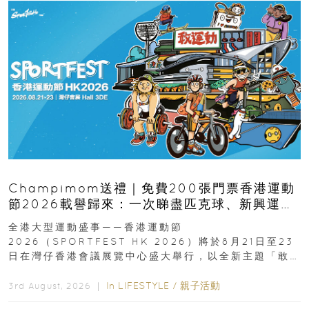
Champimom送禮｜免費200張門票香港運動
節2026載譽歸來：一次睇盡匹克球、新興運
動、街舞比賽＋逾百運動品牌展覽
全港大型運動盛事——香港運動節
2026（SPORTFEST HK 2026）將於8月21日至23
日在灣仔香港會議展覽中心盛大舉行，以全新主題「敢
運動大排檔」登場，集合...
In
LIFESTYLE
/
親子活動
3rd August, 2026 ｜