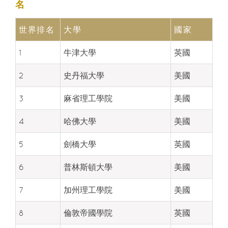
名
世界排名
大學
國家
1
牛津大學
英國
2
史丹福大學
美國
3
麻省理工學院
美國
4
哈佛大學
美國
5
劍橋大學
英國
6
普林斯頓大學
美國
7
加州理工學院
美國
8
倫敦帝國學院
英國