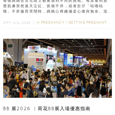
每個媽媽在育兒路上都會遇到不同的挑戰。每當看到寶
寶肌膚突然後天泛紅、抓個不停，或者肚仔「咕嚕咕
嚕」不舒服而哭鬧時，媽媽心裡總滿是心痛與無奈。混
合餵養揀奶粉？選擇幼兒配...
In
PREGNANCY
/
GETTING PREGNANT
/
P
29th July, 2026 ｜
BB 展2026 ︳荷花BB展入場優惠指南