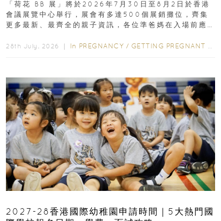
「荷花 BB 展」將於2026年7月30日至8月2日於香港
會議展覽中心舉行，展會有多達500個展銷攤位，齊集
更多最新、最齊全的親子資訊，各位準爸媽在入場前應
先閱讀購物指南...
In
PREGNANCY
/
GETTING PREGNANT
/
P
28th July, 2026 ｜
2027-28香港國際幼稚園申請時間｜5大熱門國