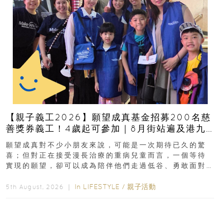
【親子義工2026】願望成真基金招募200名慈
善獎券義工！4歲起可參加｜8月街站遍及港九
新界
願望成真對不少小朋友來說，可能是一次期待已久的驚
喜；但對正在接受漫長治療的重病兒童而言，一個等待
實現的願望，卻可以成為陪伴他們走過低谷、勇敢面對
逆境的重要力量。▲ 願...
In
LIFESTYLE
/
親子活動
5th August, 2026 ｜