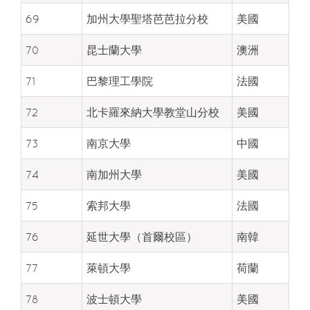
69
加州大學聖塔芭芭拉分校
美國
70
昆士蘭大學
澳洲
71
巴黎理工學院
法國
72
北卡羅來納大學教堂山分校
美國
73
南京大學
中國
74
南加州大學
美國
75
索邦大學
法國
76
延世大學（首爾校區）
南韓
77
萊頓大學
荷蘭
78
波士頓大學
美國