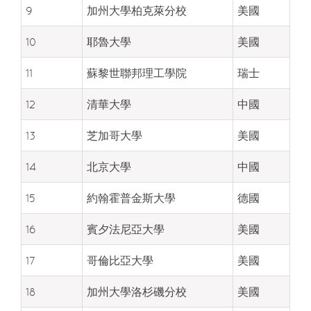
9
加州大學柏克萊分校
美國
10
耶魯大學
美國
11
蘇黎世聯邦理工學院
瑞士
12
清華大學
中國
13
芝加哥大學
美國
14
北京大學
中國
15
約翰霍普金斯大學
德國
16
賓夕法尼亞大學
美國
17
哥倫比亞大學
美國
18
加州大學洛杉磯分校
美國