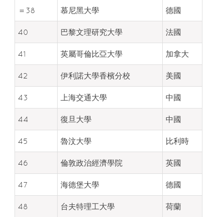
＝38
慕尼黑大學
德國
40
巴黎文理研究大學
法國
41
英屬哥倫比亞大學
加拿大
42
伊利諾大學香檳分校
美國
43
上海交通大學
中國
44
復旦大學
中國
45
魯汶大學
比利時
46
倫敦政治經濟學院
英國
47
海德堡大學
德國
48
台夫特理工大學
荷蘭