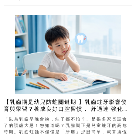
【乳齒期是幼兒防蛀關鍵期 】乳齒蛀牙影響發
育與學習？養成良好口腔習慣， 舒適達 強化琺
瑯質 兒童牙膏防護指南
「以為乳齒早晚會換，蛀了都不怕？」是很多家長誤會
了的護齒大忌！您知道嗎？乳齒期正是兒童蛀牙的高危
時期。乳齒蛀蝕不僅僅是「牙痛」那麼簡單，就算換恆