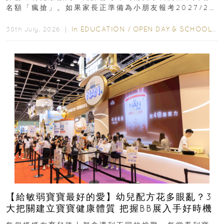
名額「瘋搶」。如果家長正準備為小朋友報考2027/28
學年小一，想...
In
EDUCATION
/
OPEN DAY & SCHOOL EVENTS
30th July, 2026 ｜
【給敏弱寶寶最好的愛】幼兒配方花多眼亂？3
大把關建立寶寶健康體質 把握BB展入手好時機