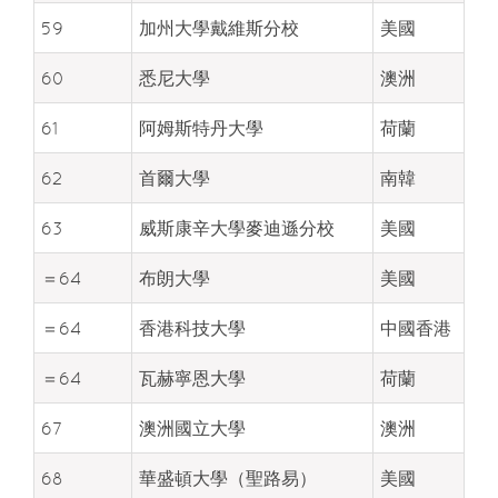
59
加州大學戴維斯分校
美國
60
悉尼大學
澳洲
61
阿姆斯特丹大學
荷蘭
62
首爾大學
南韓
63
威斯康辛大學麥迪遜分校
美國
＝64
布朗大學
美國
＝64
香港科技大學
中國香港
＝64
瓦赫寧恩大學
荷蘭
67
澳洲國立大學
澳洲
68
華盛頓大學（聖路易）
美國