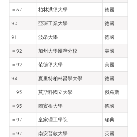
＝87
柏林洪堡大學
德國
90
亞琛工業大學
德國
91
波昂大學
德國
＝92
加州大學爾灣分校
美國
＝92
范德堡大學
美國
94
夏里特柏林醫學大學
德國
＝95
莫斯科國立大學
俄羅斯
＝95
圖賓根大學
德國
＝97
皇家理工學院
瑞典
＝97
南安普敦大學
英國