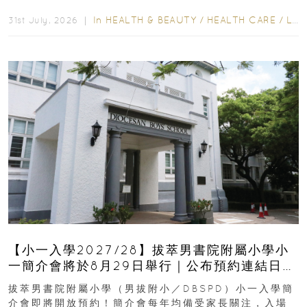
齒也有影響！後果將如骨牌效應般...
In
HEALTH & BEAUTY
/
HEALTH CARE
/
LIFESTYLE
31st July, 2026 ｜
【小一入學2027/28】拔萃男書院附屬小學小
一簡介會將於8月29日舉行｜公布預約連結日期
｜更設有網上重溫
拔萃男書院附屬小學（男拔附小／DBSPD）小一入學簡
介會即將開放預約！簡介會每年均備受家長關注，入場