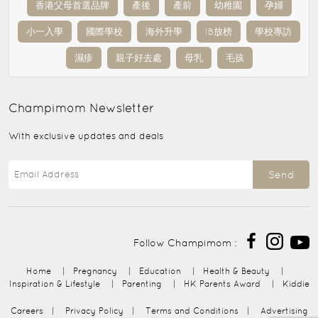
香港父母首選品牌
產後
產前
幼稚園
孕婦
小一入學
國際學校
海外升學
IB放榜
學校專訪
濕疹
親子好去處
母乳
毛孩
Champimom
Newsletter
With exclusive updates and deals
Send
Follow Champimom :
Home
|
Pregnancy
|
Education
|
Health & Beauty
|
Inspiration & Lifestyle
|
Parenting
|
HK Parents Award
|
Kiddie
Careers
|
Privacy Policy
|
Terms and Conditions
|
Advertising