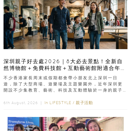
深圳親子好去處2026｜8大必去景點！全新自
然博物館＋免費科技館＋互動藝術館附適合年
齡、交通、門票、開放時間
不少香港家長周末或假期都會帶小朋友北上深圳一日
遊，除了大型商場、遊樂場及主題樂園外，近年深圳更
開設不少集教育、藝術、科技及互動體驗於一身的親子
好去處！暑假唔想再行商場...
In
LIFESTYLE
/
親子活動
6th August, 2026 ｜