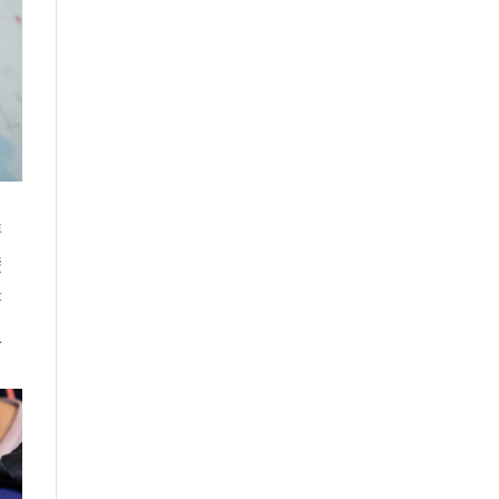
洋
礎
著
上