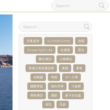
兒童桌球
SummerCamp
加固
ShoppingGuide
走佬袋
育兒
醫生專訪
人物專訪
香港父母首選品牌
產後
產前
幼稚園
孕婦
小一入學
國際學校
海外升學
IB放榜
學校專訪
濕疹
親子好去處
母乳
毛孩