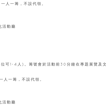
，一⼈一籌，不設代領。
化活動廳
單位可1-4人)。籌號會於活動前30分鐘在專題展覽及
一⼈一籌，不設代領。
化活動廳