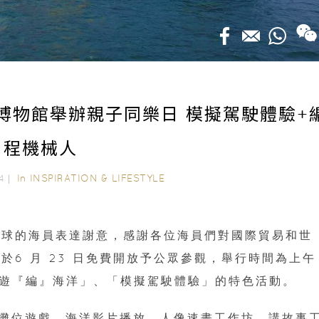
事博物館舉辦親子同樂日 模擬駕駛體驗+
程機械人
In
INSPIRATION & LIFESTYLE
24｜
全球的海員表達謝意，感謝各位海員們對國際貿易和世
6 月 23 日免費開放予公眾參觀，舉行時間為上午
「遊『編』海洋」、「模擬駕駛體驗」的特色活動。
攤位遊戲、海洋影片播放、人像速畫工作坊、講故事