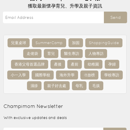
獲取最新懷孕育兒、升學及親子資訊
Send
兒童桌球
SummerCamp
加固
ShoppingGuide
走佬袋
育兒
醫生專訪
人物專訪
香港父母首選品牌
產後
產前
幼稚園
孕婦
小一入學
國際學校
海外升學
IB放榜
學校專訪
濕疹
親子好去處
母乳
毛孩
Champimom
Newsletter
With exclusive updates and deals