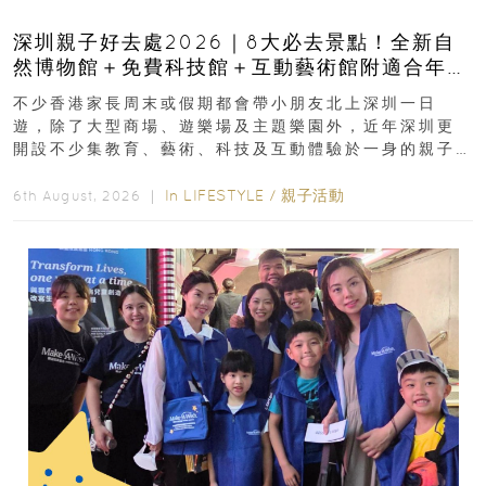
深圳親子好去處2026｜8大必去景點！全新自
然博物館＋免費科技館＋互動藝術館附適合年
齡、交通、門票、開放時間
不少香港家長周末或假期都會帶小朋友北上深圳一日
遊，除了大型商場、遊樂場及主題樂園外，近年深圳更
開設不少集教育、藝術、科技及互動體驗於一身的親子
好去處！暑假唔想再行商場...
In
LIFESTYLE
/
親子活動
6th August, 2026 ｜