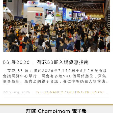
BB 展2026 ︳荷花BB展入場優惠指南
「荷花 BB 展」將於2026年7月30日至8月2日於香港
會議展覽中心舉行，展會有多達500個展銷攤位，齊集
更多最新、最齊全的親子資訊，各位準爸媽在入場前應
先閱讀購物指南...
In
PREGNANCY
/
GETTING PREGNANT
/
P
28th July, 2026 ｜
訂閱
Champimom
電子報