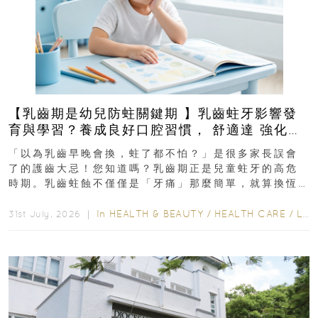
【乳齒期是幼兒防蛀關鍵期 】乳齒蛀牙影響發
育與學習？養成良好口腔習慣， 舒適達 強化琺
瑯質 兒童牙膏防護指南
「以為乳齒早晚會換，蛀了都不怕？」是很多家長誤會
了的護齒大忌！您知道嗎？乳齒期正是兒童蛀牙的高危
時期。乳齒蛀蝕不僅僅是「牙痛」那麼簡單，就算換恆
齒也有影響！後果將如骨牌效應般...
In
HEALTH & BEAUTY
/
HEALTH CARE
/
LIFESTYLE
31st July, 2026 ｜