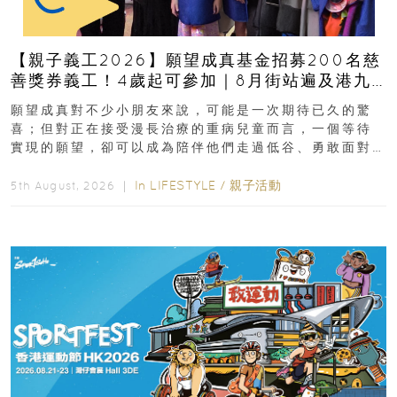
【親子義工2026】願望成真基金招募200名慈
善獎券義工！4歲起可參加｜8月街站遍及港九
新界
願望成真對不少小朋友來說，可能是一次期待已久的驚
喜；但對正在接受漫長治療的重病兒童而言，一個等待
實現的願望，卻可以成為陪伴他們走過低谷、勇敢面對
逆境的重要力量。▲ 願...
In
LIFESTYLE
/
親子活動
5th August, 2026 ｜