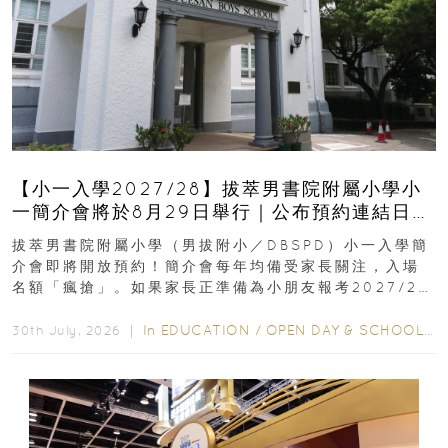
【小一入學2027/28】拔萃男書院附屬小學小
一簡介會將於8月29日舉行｜公布預約連結日期
｜更設有網上重溫
拔萃男書院附屬小學（男拔附小／DBSPD）小一入學簡
介會即將開放預約！簡介會每年均備受家長關注，入場
名額「瘋搶」。如果家長正準備為小朋友報考2027/28
學年小一，想...
In
EDUCATION
/
OPEN DAY & SCHOOL EVENTS
30th July, 2026 ｜