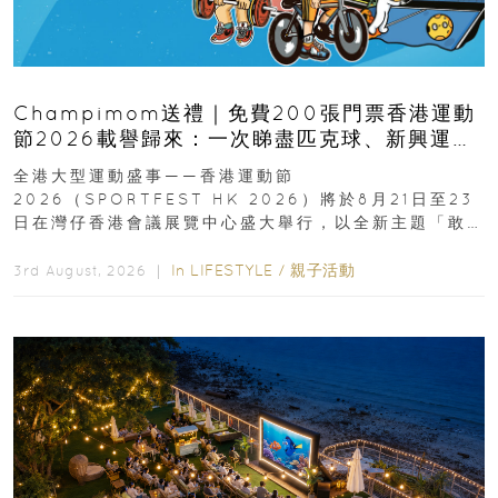
Champimom送禮｜免費200張門票香港運動
節2026載譽歸來：一次睇盡匹克球、新興運
動、街舞比賽＋逾百運動品牌展覽
全港大型運動盛事——香港運動節
2026（SPORTFEST HK 2026）將於8月21日至23
日在灣仔香港會議展覽中心盛大舉行，以全新主題「敢
運動大排檔」登場，集合...
In
LIFESTYLE
/
親子活動
3rd August, 2026 ｜