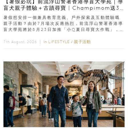
【暑假必玩】前流浮山警署香港導盲犬學苑｜導
盲犬親子體驗＋古蹟尋寶 | Champimom送3
組免費名額
暑假想安排一個兼具教育意義、戶外探索及互動體驗嘅
親子活動？由於7月場次反應熱烈，前流浮山警署香港導
盲犬學苑將於8月23日加推「小Q夏日尋寶大作戰」，家
長與小朋友可以走進前流浮山警署...
In
LIFESTYLE
/
親子活動
7th August, 2026 ｜