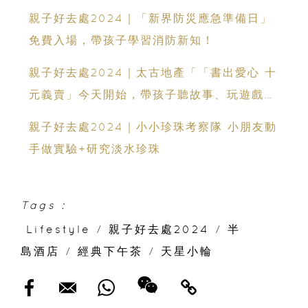
親子好去處2024｜「新界防災應急準備日」
免費入場，帶孩子學習消防新知！
親子好去處2024｜太古地產「「書出愛心 十
元義賣」今天開始，帶孩子聽故事、玩遊戲、
變裝領小禮！
親子好去處2024｜小小珍珠考察隊 小朋友動
手做實驗+研究淡水珍珠
Tags :
Lifestyle
/
親子好去處2024
/
半
島酒店
/
經典下午茶
/
天星小輪