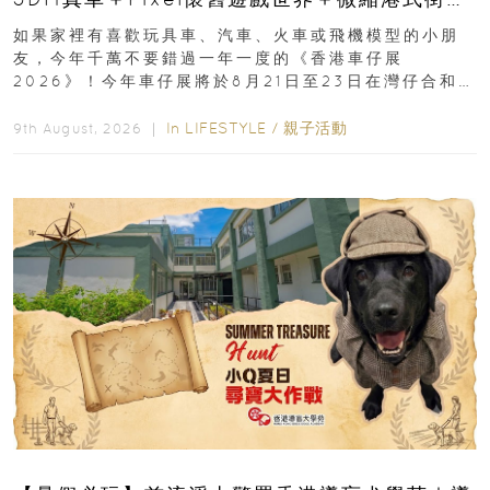
8月灣仔登場 車迷家庭必去！
如果家裡有喜歡玩具車、汽車、火車或飛機模型的小朋
友，今年千萬不要錯過一年一度的《香港車仔展
2026》！今年車仔展將於8月21日至23日在灣仔合和酒
店 Grand Ballroom舉行...
In
LIFESTYLE
/
親子活動
9th August, 2026 ｜