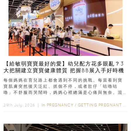
【給敏弱寶寶最好的愛】幼兒配方花多眼亂？3
大把關建立寶寶健康體質 把握BB展入手好時機
每個媽媽在育兒路上都會遇到不同的挑戰。每當看到寶
寶肌膚突然後天泛紅、抓個不停，或者肚仔「咕嚕咕
嚕」不舒服而哭鬧時，媽媽心裡總滿是心痛與無奈。混
合餵養揀奶粉？選擇幼兒配...
In
PREGNANCY
/
GETTING PREGNANT
/
P
29th July, 2026 ｜