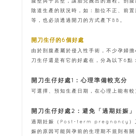
腹壁與子宮壁，讓胎兒娩出的過程。剖腹
陰道生產的狀況時，如：胎位不正、前置胎
等，也必須透過開刀的方式產下BB。
開刀生仔的6個好處
由於剖腹產屬於侵入性手術，不少孕婦擔
刀生仔還是有它的好處在，分為以下6點
開刀生仔好處1：心理準備較充分
可選擇、預知生產日期，在心理上能有較
開刀生仔好處2：避免「過期妊娠」
過期妊娠（Post-term pregna
娠的原因可能與孕前的生理期不規則有關