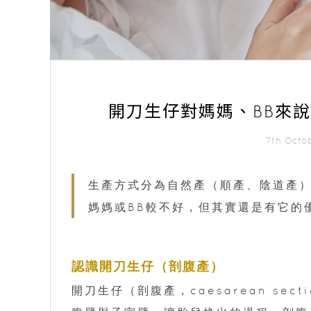
開刀生仔對媽媽、BB來
7th Octo
生產方式分為自然產（順產、陰道產）
媽媽或BB較不好，但其實還是有它的
認識開刀生仔（剖腹產）
開刀生仔（剖腹產，caesarean sec