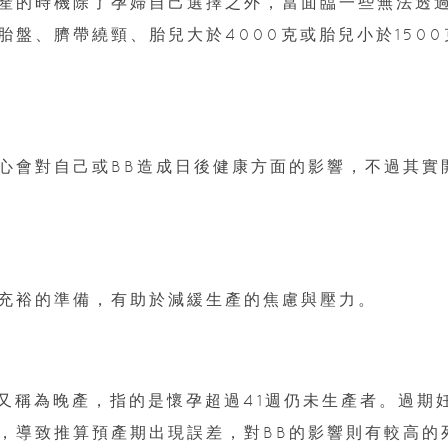
產的時機除了孕婦自己選擇之外，當面臨一些無法透
盤、臍帶繞頸、胎兒大於4000克或胎兒小於1500
心會對自己或BB造成日後健康方面的影響，不過其實
：
充裕的準備，有助於減緩生產的焦慮與壓力。
ncy）又稱為晚產，指的是懷孕超過41週仍未生產者。過期
，導致推算預產期出現誤差，對BB的影響則有較高的