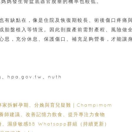
此媽媽發生骨盆底器官脫垂的機率也較低。
也有缺點在，像是住院及恢復期較長、術後傷口疼痛
或胎盤植入等情況。因此剖腹產前需對產程、風險做
心思，充分休息、保護傷口、補充足夠營養，才能讓
、hpa.gov.tw、nuth
專家拆解孕期、分娩與育兒疑難｜Champimom
養師建議、改善記憶力飲食、提升專注力食物
份、濕疹敏感BB Whatsapp群組（持續更新）