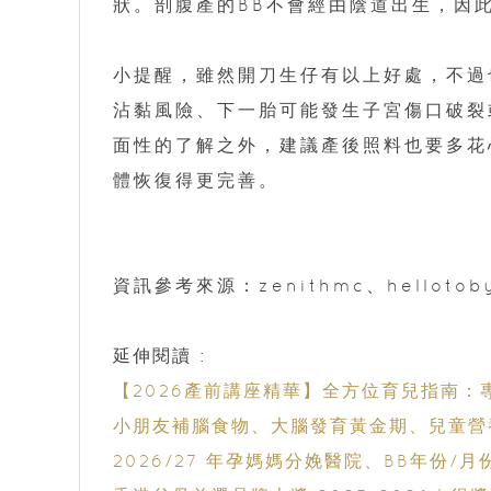
狀。剖腹產的BB不會經由陰道出生，因
小提醒，雖然開刀生仔有以上好處，不過
沾黏風險、下一胎可能發生子宮傷口破裂
面性的了解之外，建議產後照料也要多花
體恢復得更完善。
資訊參考來源：zenithmc、hellotoby
延伸閱讀 :
【2026產前講座精華】全方位育兒指南：
小朋友補腦食物、大腦發育黃金期、兒童營
2026/27 年孕媽媽分娩醫院、BB年份/月