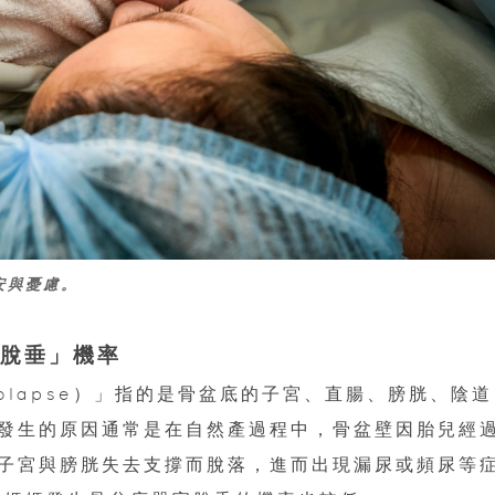
安與憂慮。
官脫垂」機率
 Prolapse）」指的是骨盆底的子宮、直腸、膀胱、陰
發生的原因通常是在自然產過程中，骨盆壁因胎兒經
子宮與膀胱失去支撐而脫落，進而出現漏尿或頻尿等