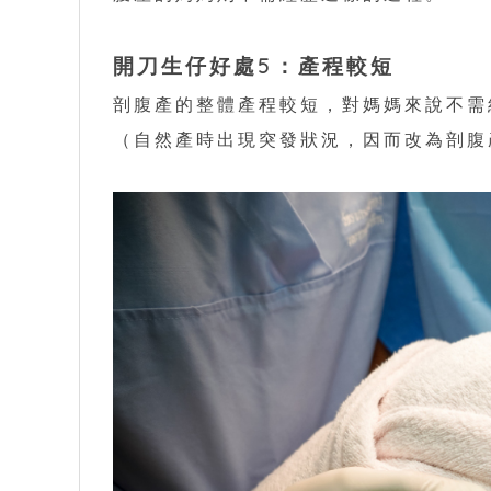
開刀生仔好處5：產程較短
剖腹產的整體產程較短，對媽媽來說不需
（自然產時出現突發狀況，因而改為剖腹