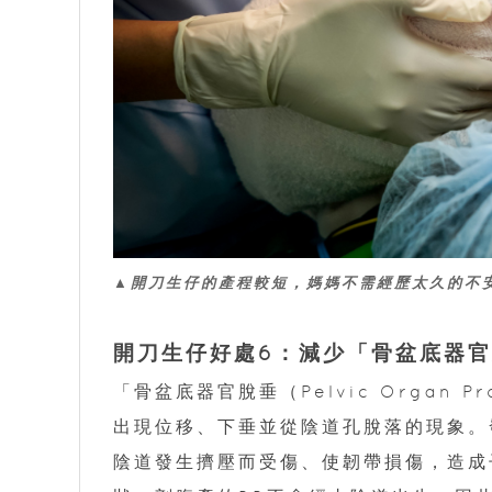
▲開刀生仔的產程較短，媽媽不需經歷太久的不
開刀生仔好處6：減少「骨盆底器
「骨盆底器官脫垂（Pelvic Organ
出現位移、下垂並從陰道孔脫落的現象。
陰道發生擠壓而受傷、使韌帶損傷，造成