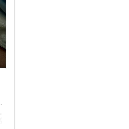
道，
過
症