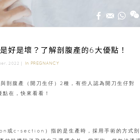
說是好是壞？了解剖腹產的6大優點！
In
PREGNANCY
ber, 2022｜
與剖腹產（開刀生仔）2種，有些人認為開刀生仔對
優點在，快來看看！
tion或c-section）指的是生產時，採用手術的方式