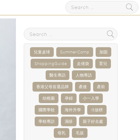
兒童桌球
SummerCamp
加固
ShoppingGuide
走佬袋
育兒
醫生專訪
人物專訪
香港父母首選品牌
產後
產前
幼稚園
孕婦
小一入學
國際學校
海外升學
IB放榜
學校專訪
濕疹
親子好去處
母乳
毛孩