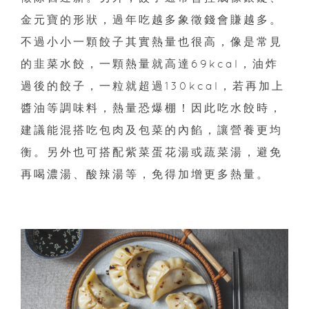
金元寶的形狀，過年吃越多象徵錢會賺越多。
不過小小一顆餃子其實熱量也很高，像是常見
的韭菜水餃，一顆熱量就高達69kcal，油炸
過後的餃子，一粒就超過130kcal，若再加上
醬油等調味料，熱量恐爆棚！因此吃水餃時，
建議能混搭吃包肉及包菜的內餡，讓營養更均
衡。另外也可搭配紫菜蛋花湯或蔬菜湯，避免
再喝濃湯、酸辣湯等，免得加增更多熱量。