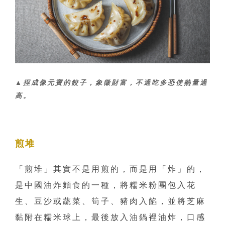
▲捏成像元寶的餃子，象徵財富，不過吃多恐使熱量過
高。
煎堆
「煎堆」其實不是用煎的，而是用「炸」的，
是中國油炸麵食的一種，將糯米粉團包入花
生、豆沙或蔬菜、筍子、豬肉入餡，並將芝麻
黏附在糯米球上，最後放入油鍋裡油炸，口感