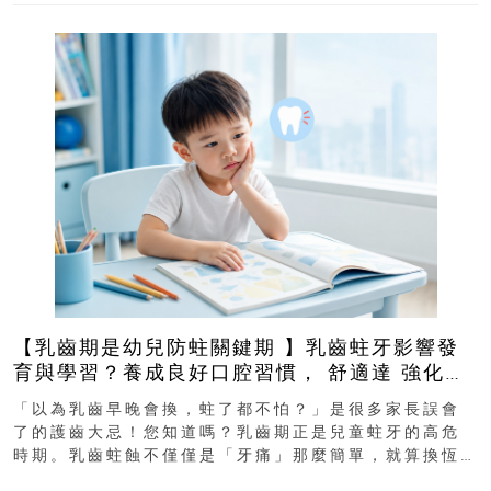
【乳齒期是幼兒防蛀關鍵期 】乳齒蛀牙影響發
育與學習？養成良好口腔習慣， 舒適達 強化琺
瑯質 兒童牙膏防護指南
「以為乳齒早晚會換，蛀了都不怕？」是很多家長誤會
了的護齒大忌！您知道嗎？乳齒期正是兒童蛀牙的高危
時期。乳齒蛀蝕不僅僅是「牙痛」那麼簡單，就算換恆
齒也有影響！後果將如骨牌效應般...