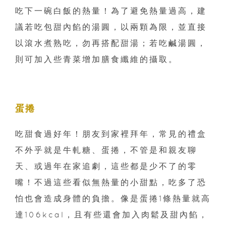
吃下一碗白飯的熱量！為了避免熱量過高，建
議若吃包甜內餡的湯圓，以兩顆為限，並直接
以滾水煮熟吃，勿再搭配甜湯；若吃鹹湯圓，
則可加入些青菜增加膳食纖維的攝取。
蛋捲
吃甜食過好年！朋友到家裡拜年，常見的禮盒
不外乎就是牛軋糖、蛋捲，不管是和親友聊
天、或過年在家追劇，這些都是少不了的零
嘴！不過這些看似無熱量的小甜點，吃多了恐
怕也會造成身體的負擔。像是蛋捲1條熱量就高
達106kcal，且有些還會加入肉鬆及甜內餡，