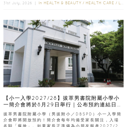
In
HEALTH & BEAUTY
/
HEALTH CARE
/
LIFESTYLE
31st July, 2026 ｜
【小一入學2027/28】拔萃男書院附屬小學小
一簡介會將於8月29日舉行｜公布預約連結日期
｜更設有網上重溫
拔萃男書院附屬小學（男拔附小／DBSPD）小一入學簡
介會即將開放預約！簡介會每年均備受家長關注，入場
名額「瘋搶」。如果家長正準備為小朋友報考2027/28