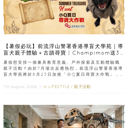
【暑假必玩】前流浮山警署香港導盲犬學苑｜導
盲犬親子體驗＋古蹟尋寶 | Champimom送3
組免費名額
暑假想安排一個兼具教育意義、戶外探索及互動體驗嘅
親子活動？由於7月場次反應熱烈，前流浮山警署香港導
盲犬學苑將於8月23日加推「小Q夏日尋寶大作戰」，家
長與小朋友可以走進前流浮山警署...
In
LIFESTYLE
/
親子活動
7th August, 2026 ｜