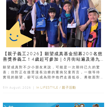
【親子義工2026】願望成真基金招募200名慈
善獎券義工！4歲起可參加｜8月街站遍及港九
新界
願望成真對不少小朋友來說，可能是一次期待已久的驚
喜；但對正在接受漫長治療的重病兒童而言，一個等待
實現的願望，卻可以成為陪伴他們走過低谷、勇敢面對
逆境的重要力量。▲ 願...
In
LIFESTYLE
/
親子活動
5th August, 2026 ｜