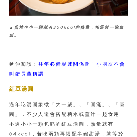
▲煎堆小小一顆就有250kcal的熱量，相當於一碗白
飯。
延伸閱讀：
拜年必備親戚關係圖！小朋友不會
叫錯長輩稱謂
紅豆湯圓
過年吃湯圓象徵「大一歲」、「圓滿」、「團
圓」，不少人還會搭配糖水或薑汁一起食用，
不過小小一顆包餡的紅豆湯圓，熱量就有
64kcal，若吃兩顆再搭配半碗甜湯，就等於