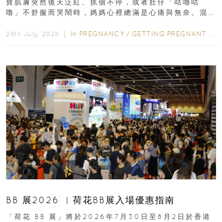
寶肌膚突然後天泛紅、抓個不停，或者肚仔「咕嚕咕
嚕」不舒服而哭鬧時，媽媽心裡總滿是心痛與無奈。混
合餵養揀奶粉？選擇幼兒配...
In
PREGNANCY
/
GETTING PREGNANT
/
P
29th July, 2026 ｜
BB 展2026 ︳荷花BB展入場優惠指南
「荷花 BB 展」將於2026年7月30日至8月2日於香港