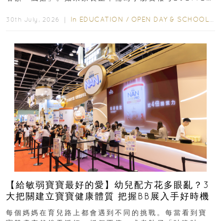
學年小一，想...
In
EDUCATION
/
OPEN DAY & SCHOOL EVENTS
30th July, 2026 ｜
【給敏弱寶寶最好的愛】幼兒配方花多眼亂？3
大把關建立寶寶健康體質 把握BB展入手好時機
每個媽媽在育兒路上都會遇到不同的挑戰。每當看到寶