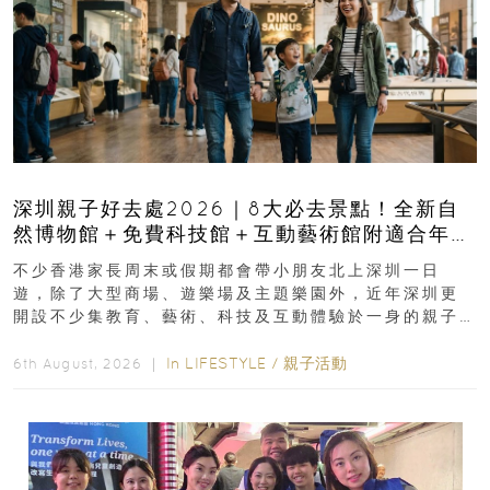
深圳親子好去處2026｜8大必去景點！全新自
然博物館＋免費科技館＋互動藝術館附適合年
齡、交通、門票、開放時間
不少香港家長周末或假期都會帶小朋友北上深圳一日
遊，除了大型商場、遊樂場及主題樂園外，近年深圳更
開設不少集教育、藝術、科技及互動體驗於一身的親子
好去處！暑假唔想再行商場...
In
LIFESTYLE
/
親子活動
6th August, 2026 ｜