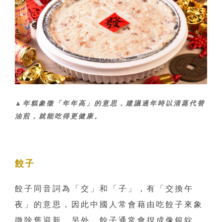
▲年糕象徵「年年高」的意思，建議過年時以清蒸代替
油煎，就能吃得更健康。
餃子
餃子同音詞為「交」和「子」，有「交換午
夜」的意思，因此中國人常會藉由吃餃子來象
徵除舊迎新。另外，餃子通常會捏成像銀錠、