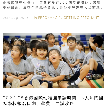
會議展覽中心舉行，展會有多達500個展銷攤位，齊集
更多最新、最齊全的親子資訊，各位準爸媽在入場前應
先閱讀購物指南...
In
PREGNANCY
/
GETTING PREGNANT
/
P
28th July, 2026 ｜
2027-28香港國際幼稚園申請時間｜5大熱門國
際學校報名日期、學費、面試攻略