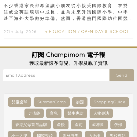
不少香港家長都希望讓小朋友從小接受國際教育，在雙
語或全英語環境中成長，並為未來升讀國際小學、中學
甚至海外大學做好準備。然而，香港熱門國際幼稚園競
爭激烈，大部分學校會於入學前約一年開始接受申請...
In
EDUCATION
/
OPEN DAY & SCHOOL EVENTS
27th July, 2026 ｜
訂閱
Champimom
電子報
獲取最新懷孕育兒、升學及親子資訊
Send
兒童桌球
SummerCamp
加固
ShoppingGuide
走佬袋
育兒
醫生專訪
人物專訪
香港父母首選品牌
產後
產前
幼稚園
孕婦
小一入學
國際學校
海外升學
IB放榜
學校專訪