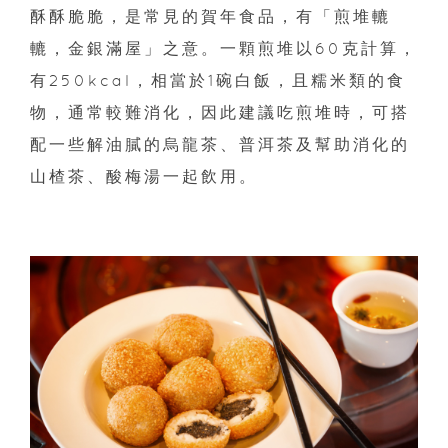
酥酥脆脆，是常見的賀年食品，有「煎堆轆
轆，金銀滿屋」之意。一顆煎堆以60克計算，
有250kcal，相當於1碗白飯，且糯米類的食
物，通常較難消化，因此建議吃煎堆時，可搭
配一些解油膩的烏龍茶、普洱茶及幫助消化的
山楂茶、酸梅湯一起飲用。