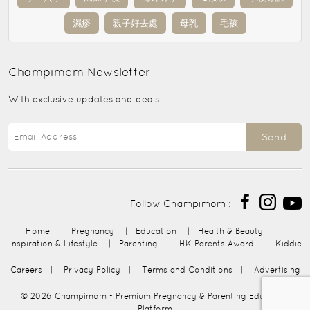
濕疹
親子好去處
母乳
毛孩
Champimom
Newsletter
With exclusive updates and deals
Send
Follow Champimom :
Home
|
Pregnancy
|
Education
|
Health & Beauty
|
Inspiration & Lifestyle
|
Parenting
|
HK Parents Award
|
Kiddie
Careers
|
Privacy Policy
|
Terms and Conditions
|
Advertising
© 2026
Champimom
- Premium Pregnancy & Parenting Education
Platform