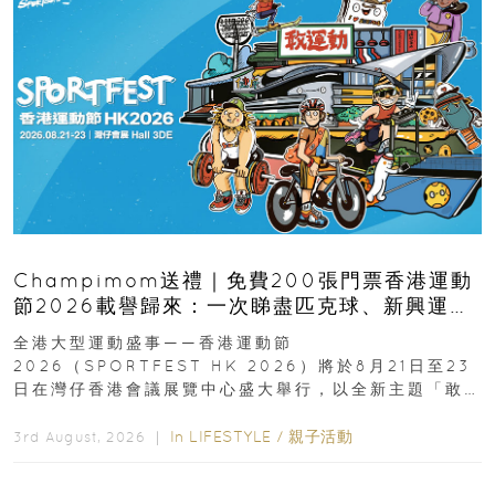
Champimom送禮｜免費200張門票香港運動
節2026載譽歸來：一次睇盡匹克球、新興運
動、街舞比賽＋逾百運動品牌展覽
全港大型運動盛事——香港運動節
2026（SPORTFEST HK 2026）將於8月21日至23
日在灣仔香港會議展覽中心盛大舉行，以全新主題「敢
運動大排檔」登場，集合...
In
LIFESTYLE
/
親子活動
3rd August, 2026 ｜