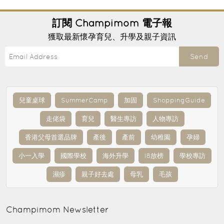
訂閱
Champimom
電子報
獲取最新懷孕育兒、升學及親子資訊
Send
兒童桌球
SummerCamp
加固
ShoppingGuide
走佬袋
育兒
醫生專訪
人物專訪
香港父母首選品牌
產後
產前
幼稚園
孕婦
小一入學
國際學校
海外升學
IB放榜
學校專訪
濕疹
親子好去處
母乳
毛孩
Champimom
Newsletter