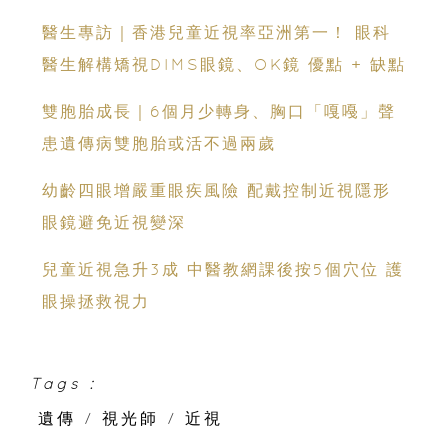
醫生專訪｜香港兒童近視率亞洲第一！ 眼科
醫生解構矯視DIMS眼鏡、OK鏡 優點 + 缺點
雙胞胎成長｜6個月少轉身、胸口「嘎嘠」聲
患遺傳病雙胞胎或活不過兩歲
幼齡四眼增嚴重眼疾風險 配戴控制近視隱形
眼鏡避免近視變深
兒童近視急升3成 中醫教網課後按5個穴位 護
眼操拯救視力
Tags :
遺傳
/
視光師
/
近視