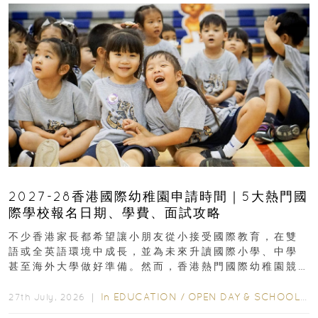
2027-28香港國際幼稚園申請時間｜5大熱門國
際學校報名日期、學費、面試攻略
不少香港家長都希望讓小朋友從小接受國際教育，在雙
語或全英語環境中成長，並為未來升讀國際小學、中學
甚至海外大學做好準備。然而，香港熱門國際幼稚園競
爭激烈，大部分學校會於入學前約一年開始接受申請...
In
EDUCATION
/
OPEN DAY & SCHOOL EVENTS
27th July, 2026 ｜