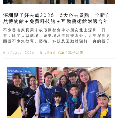
深圳親子好去處2026｜8大必去景點！全新自
然博物館＋免費科技館＋互動藝術館附適合年
齡、交通、門票、開放時間
不少香港家長周末或假期都會帶小朋友北上深圳一日
遊，除了大型商場、遊樂場及主題樂園外，近年深圳更
開設不少集教育、藝術、科技及互動體驗於一身的親子
好去處！暑假唔想再行商場...
In
LIFESTYLE
/
親子活動
6th August, 2026 ｜