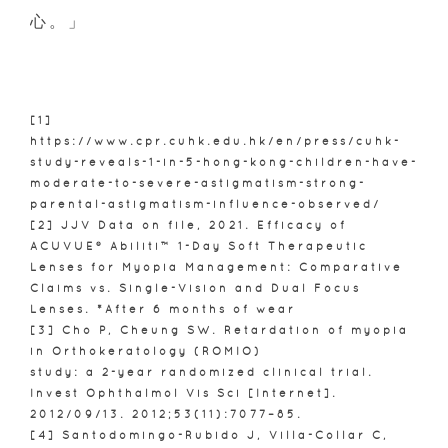
心。」
[1]
https://www.cpr.cuhk.edu.hk/en/press/cuhk-
study-reveals-1-in-5-hong-kong-children-have-
moderate-to-severe-astigmatism-strong-
parental-astigmatism-influence-observed/
[2] JJV Data on file, 2021. Efficacy of
ACUVUE® Abiliti™ 1-Day Soft Therapeutic
Lenses for Myopia Management: Comparative
Claims vs. Single-Vision and Dual Focus
Lenses. *After 6 months of wear
[3] Cho P, Cheung SW. Retardation of myopia
in Orthokeratology (ROMIO)
study: a 2-year randomized clinical trial.
Invest Ophthalmol Vis Sci [Internet].
2012/09/13. 2012;53(11):7077–85.
[4] Santodomingo-Rubido J, Villa-Collar C,