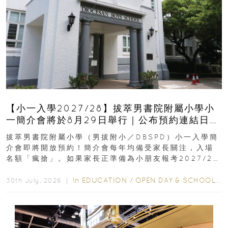
【小一入學2027/28】拔萃男書院附屬小學小
一簡介會將於8月29日舉行｜公布預約連結日期
｜更設有網上重溫
拔萃男書院附屬小學（男拔附小／DBSPD）小一入學簡
介會即將開放預約！簡介會每年均備受家長關注，入場
名額「瘋搶」。如果家長正準備為小朋友報考2027/28
學年小一，想...
In
EDUCATION
/
OPEN DAY & SCHOOL EVENTS
30th July, 2026 ｜