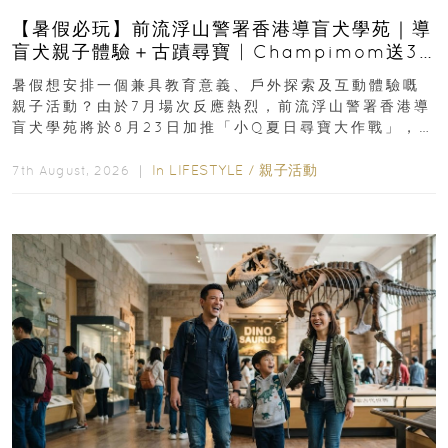
【暑假必玩】前流浮山警署香港導盲犬學苑｜導
盲犬親子體驗＋古蹟尋寶 | Champimom送3
組免費名額
暑假想安排一個兼具教育意義、戶外探索及互動體驗嘅
親子活動？由於7月場次反應熱烈，前流浮山警署香港導
盲犬學苑將於8月23日加推「小Q夏日尋寶大作戰」，家
長與小朋友可以走進前流浮山警署...
In
LIFESTYLE
/
親子活動
7th August, 2026 ｜