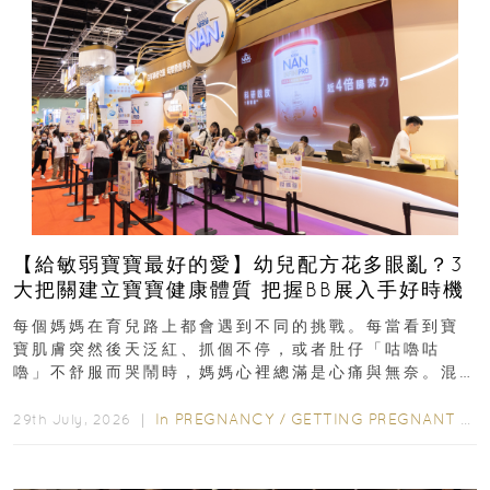
【給敏弱寶寶最好的愛】幼兒配方花多眼亂？3
大把關建立寶寶健康體質 把握BB展入手好時機
每個媽媽在育兒路上都會遇到不同的挑戰。每當看到寶
寶肌膚突然後天泛紅、抓個不停，或者肚仔「咕嚕咕
嚕」不舒服而哭鬧時，媽媽心裡總滿是心痛與無奈。混
合餵養揀奶粉？選擇幼兒配...
In
PREGNANCY
/
GETTING PREGNANT
/
P
29th July, 2026 ｜