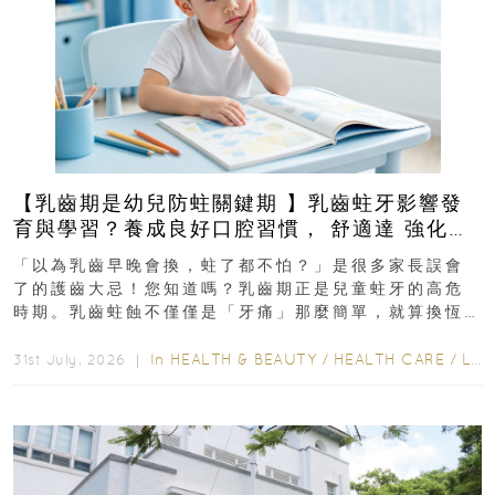
【乳齒期是幼兒防蛀關鍵期 】乳齒蛀牙影響發
育與學習？養成良好口腔習慣， 舒適達 強化琺
瑯質 兒童牙膏防護指南
「以為乳齒早晚會換，蛀了都不怕？」是很多家長誤會
了的護齒大忌！您知道嗎？乳齒期正是兒童蛀牙的高危
時期。乳齒蛀蝕不僅僅是「牙痛」那麼簡單，就算換恆
齒也有影響！後果將如骨牌效應般...
In
HEALTH & BEAUTY
/
HEALTH CARE
/
LIFESTYLE
31st July, 2026 ｜