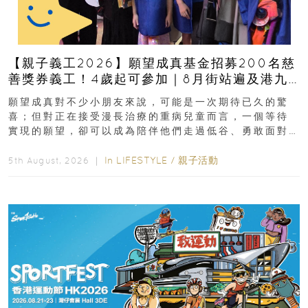
【親子義工2026】願望成真基金招募200名慈
善獎券義工！4歲起可參加｜8月街站遍及港九
新界
願望成真對不少小朋友來說，可能是一次期待已久的驚
喜；但對正在接受漫長治療的重病兒童而言，一個等待
實現的願望，卻可以成為陪伴他們走過低谷、勇敢面對
逆境的重要力量。▲ 願...
In
LIFESTYLE
/
親子活動
5th August, 2026 ｜