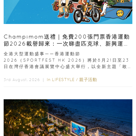
Champimom送禮｜免費200張門票香港運動
節2026載譽歸來：一次睇盡匹克球、新興運
動、街舞比賽＋逾百運動品牌展覽
全港大型運動盛事——香港運動節
2026（SPORTFEST HK 2026）將於8月21日至23
日在灣仔香港會議展覽中心盛大舉行，以全新主題「敢
運動大排檔」登場，集合...
In
LIFESTYLE
/
親子活動
3rd August, 2026 ｜