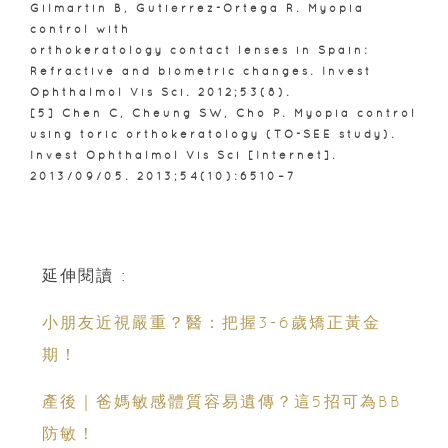
Gilmartin B, Gutiérrez-Ortega R. Myopia
control with
orthokeratology contact lenses in Spain:
Refractive and biometric changes. Invest
Ophthalmol Vis Sci. 2012;53(8).
[5] Chen C, Cheung SW, Cho P. Myopia control
using toric orthokeratology (TO-SEE study).
Invest Ophthalmol Vis Sci [Internet].
2013/09/05. 2013;54(10):6510–7
延伸閱讀 :
小朋友近視嚴重？醫：把握3-6歲矯正黃金
期！
產後｜爸媽敏感體質容易遺傳？這5招可為BB
防敏！