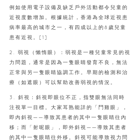
例如使用電子設備及缺乏戶外活動都令兒童的
近視度數增加。根據統計，香港為全球近視患
病率最高的城市之一，有四成以上的8歲兒童
患有近視。[1]
2. 弱視（懶惰眼）：弱視是一種兒童常見的視
力問題，通常是因為一隻眼睛發育不良，無法
正常與另一隻眼睛協調工作。早期的檢測和治
療（如遮眼）可以幫助改善弱視的情況。
3. 斜視：斜視即眼位不正，指雙眼無法同時
注視單一目標。大家耳熟能詳的「鬥雞眼」，
即內斜視——導致其患者的其中一隻眼睛往內
移；而「射呢眼」，即外斜視——導致其患者
的其中一隻眼睛往外移。斜視可能導致視力問