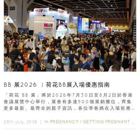
BB 展2026 ︳荷花BB展入場優惠指南
「荷花 BB 展」將於2026年7月30日至8月2日於香港
會議展覽中心舉行，展會有多達500個展銷攤位，齊集
更多最新、最齊全的親子資訊，各位準爸媽在入場前應
先閱讀購物指南...
In
PREGNANCY
/
GETTING PREGNANT
/
P
28th July, 2026 ｜