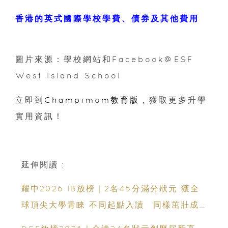
香港的英式國際學校學費、債券及其他費用
圖片來源：學校網站和Facebook@ESF
West Island School
立即到
Champimom教育版
，獲取更多升學
實用資訊！
延伸閱讀 :
耀中2026 IB放榜｜2名45分滿分狀元 獲全
球頂尖大學青睞 不同起點入讀 同樣茁壯成
長 走向世界舞台