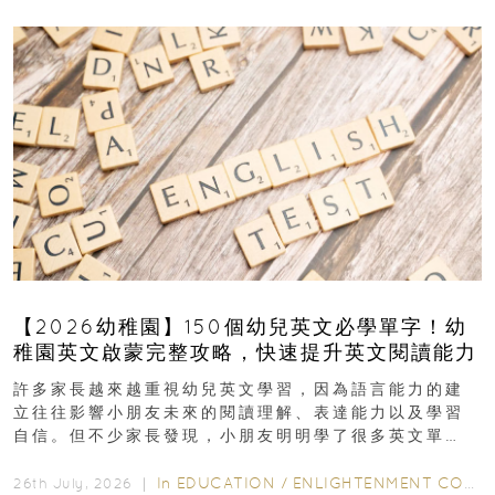
【2026幼稚園】150個幼兒英文必學單字！幼
稚園英文啟蒙完整攻略，快速提升英文閱讀能力
許多家長越來越重視幼兒英文學習，因為語言能力的建
立往往影響小朋友未來的閱讀理解、表達能力以及學習
自信。但不少家長發現，小朋友明明學了很多英文單
字，真正開始閱讀英文故事書時，仍然容易卡住...
In
EDUCATION
/
ENLIGHTENMENT CORNER
26th July, 2026 ｜