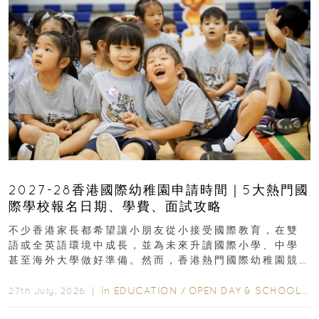
2027-28香港國際幼稚園申請時間｜5大熱門國
際學校報名日期、學費、面試攻略
不少香港家長都希望讓小朋友從小接受國際教育，在雙
語或全英語環境中成長，並為未來升讀國際小學、中學
甚至海外大學做好準備。然而，香港熱門國際幼稚園競
爭激烈，大部分學校會於入學前約一年開始接受申請...
In
EDUCATION
/
OPEN DAY & SCHOOL EVENTS
27th July, 2026 ｜