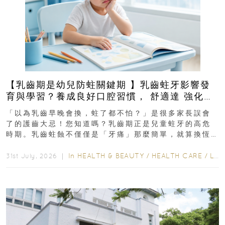
【乳齒期是幼兒防蛀關鍵期 】乳齒蛀牙影響發
育與學習？養成良好口腔習慣， 舒適達 強化琺
瑯質 兒童牙膏防護指南
「以為乳齒早晚會換，蛀了都不怕？」是很多家長誤會
了的護齒大忌！您知道嗎？乳齒期正是兒童蛀牙的高危
時期。乳齒蛀蝕不僅僅是「牙痛」那麼簡單，就算換恆
齒也有影響！後果將如骨牌效應般...
In
HEALTH & BEAUTY
/
HEALTH CARE
/
LIFESTYLE
31st July, 2026 ｜