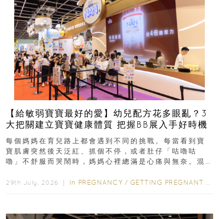
【給敏弱寶寶最好的愛】幼兒配方花多眼亂？3
大把關建立寶寶健康體質 把握BB展入手好時機
每個媽媽在育兒路上都會遇到不同的挑戰。每當看到寶
寶肌膚突然後天泛紅、抓個不停，或者肚仔「咕嚕咕
嚕」不舒服而哭鬧時，媽媽心裡總滿是心痛與無奈。混
合餵養揀奶粉？選擇幼兒配...
In
PREGNANCY
/
GETTING PREGNANT
/
P
29th July, 2026 ｜