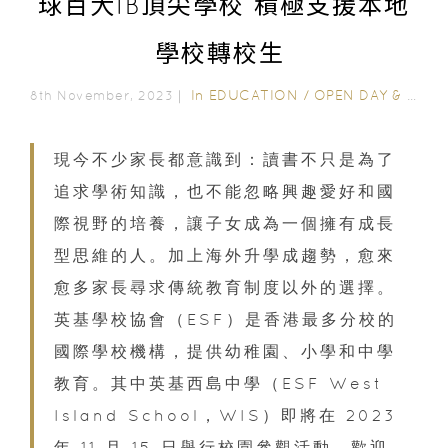
球百大IB頂尖學校 積極支援本地
學校轉校生
In
EDUCATION
/
OPEN DAY & SCHOOL EVENTS
8th November, 2023｜
現今不少家長都意識到：讀書不只是為了
追求學術知識，也不能忽略興趣愛好和國
際視野的培養，讓子女成為一個擁有成長
型思維的人。加上海外升學成趨勢，愈來
愈多家長尋求傳統教育制度以外的選擇。
英基學校協會（ESF）是香港最多分校的
國際學校機構，提供幼稚園、小學和中學
教育。其中英基西島中學（ESF West
Island School，WIS）即將在 2023
年 11 月 15 日舉行校園參觀活動，歡迎