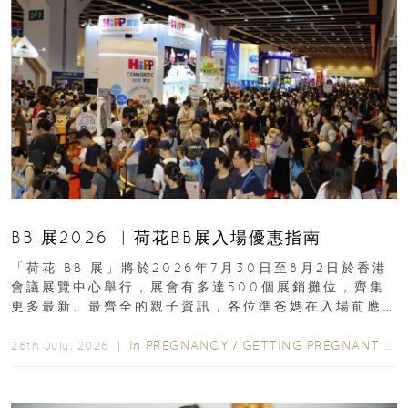
BB 展2026 ︳荷花BB展入場優惠指南
「荷花 BB 展」將於2026年7月30日至8月2日於香港
會議展覽中心舉行，展會有多達500個展銷攤位，齊集
更多最新、最齊全的親子資訊，各位準爸媽在入場前應
先閱讀購物指南...
In
PREGNANCY
/
GETTING PREGNANT
/
P
28th July, 2026 ｜