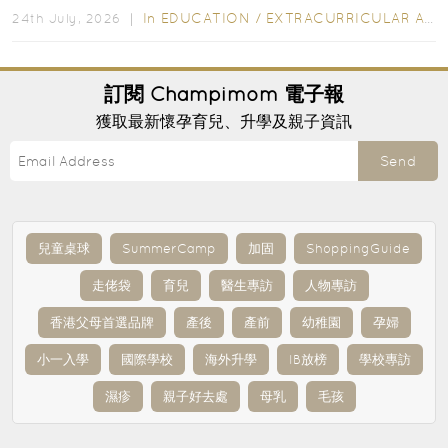
In
EDUCATION
/
EXTRACURRICULAR ACTIVITIES
24th July, 2026 ｜
訂閱
Champimom
電子報
獲取最新懷孕育兒、升學及親子資訊
Send
兒童桌球
SummerCamp
加固
ShoppingGuide
走佬袋
育兒
醫生專訪
人物專訪
香港父母首選品牌
產後
產前
幼稚園
孕婦
小一入學
國際學校
海外升學
IB放榜
學校專訪
濕疹
親子好去處
母乳
毛孩