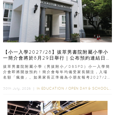
【小一入學2027/28】拔萃男書院附屬小學小
一簡介會將於8月29日舉行｜公布預約連結日期
｜更設有網上重溫
拔萃男書院附屬小學（男拔附小／DBSPD）小一入學簡
介會即將開放預約！簡介會每年均備受家長關注，入場
名額「瘋搶」。如果家長正準備為小朋友報考2027/28
學年小一，想...
In
EDUCATION
/
OPEN DAY & SCHOOL EVENTS
30th July, 2026 ｜