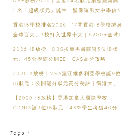
DSE放榜2026｜全港24名狀元創歷屆新高
11名「超級狀元」誕生 聖保羅男女中學佔3
人
香港IB學校排名2026｜17間香港IB學校躋身
全球百大、3校打入世界十大｜6200+全球IB
學校、IB課程、IBDP完整攻略
2026 IB放榜｜DBS拔萃男書院誕5位IB狀
元、45分學霸公開EE、CAS高分攻略
2026IB放榜｜VSA滬江維多利亞學校誕9位
IB狀元：公開滿分狀元高分秘訣｜衝港大、帝
國理工必看
【2026 IB放榜】香港加拿大國際學校
CDNIS誕3位IB狀元：48%學生考獲40分以
上、公開滿分學霸6個備考心得
Tags :