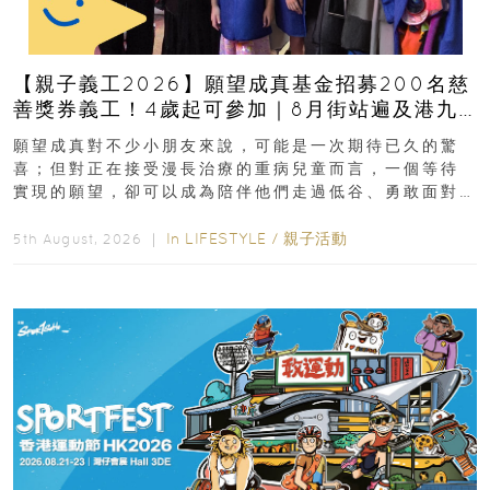
【親子義工2026】願望成真基金招募200名慈
善獎券義工！4歲起可參加｜8月街站遍及港九
新界
願望成真對不少小朋友來說，可能是一次期待已久的驚
喜；但對正在接受漫長治療的重病兒童而言，一個等待
實現的願望，卻可以成為陪伴他們走過低谷、勇敢面對
逆境的重要力量。▲ 願...
In
LIFESTYLE
/
親子活動
5th August, 2026 ｜