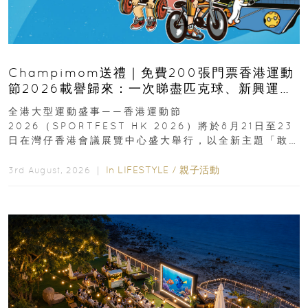
Champimom送禮｜免費200張門票香港運動
節2026載譽歸來：一次睇盡匹克球、新興運
動、街舞比賽＋逾百運動品牌展覽
全港大型運動盛事——香港運動節
2026（SPORTFEST HK 2026）將於8月21日至23
日在灣仔香港會議展覽中心盛大舉行，以全新主題「敢
運動大排檔」登場，集合...
In
LIFESTYLE
/
親子活動
3rd August, 2026 ｜