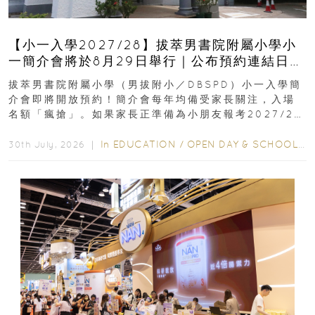
【小一入學2027/28】拔萃男書院附屬小學小
一簡介會將於8月29日舉行｜公布預約連結日期
｜更設有網上重溫
拔萃男書院附屬小學（男拔附小／DBSPD）小一入學簡
介會即將開放預約！簡介會每年均備受家長關注，入場
名額「瘋搶」。如果家長正準備為小朋友報考2027/28
學年小一，想...
In
EDUCATION
/
OPEN DAY & SCHOOL EVENTS
30th July, 2026 ｜