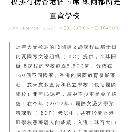
校排行榜香港佔19席 頭兩都所是
直資學校
In
EDUCATION
/
EXTRACURRICULAR ACTIVITIES
30th December, 2022｜
近年大受歡迎的IB國際文憑課程由瑞士日
内瓦國際文憑組織（IBO）提供，全球開
辦IB課程的學校超過5,500間，分佈在
160個不同國家。香港的國際教育發展蓬
勃，愈來愈多直資和私立學校（包括國際
學校）開辦IB課程，當中不少更是尖子搖
籃！在今年（2022年）國際文憑大學預
科課程（IBDP）考試中，共有19間香港
區學校憑著驕人的成績，入選全球百大IB
頂尖學校排行榜。很多人以為國際學校才