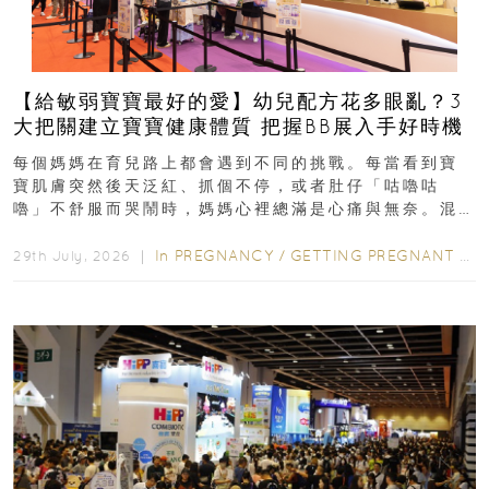
【給敏弱寶寶最好的愛】幼兒配方花多眼亂？3
大把關建立寶寶健康體質 把握BB展入手好時機
每個媽媽在育兒路上都會遇到不同的挑戰。每當看到寶
寶肌膚突然後天泛紅、抓個不停，或者肚仔「咕嚕咕
嚕」不舒服而哭鬧時，媽媽心裡總滿是心痛與無奈。混
合餵養揀奶粉？選擇幼兒配...
In
PREGNANCY
/
GETTING PREGNANT
/
P
29th July, 2026 ｜