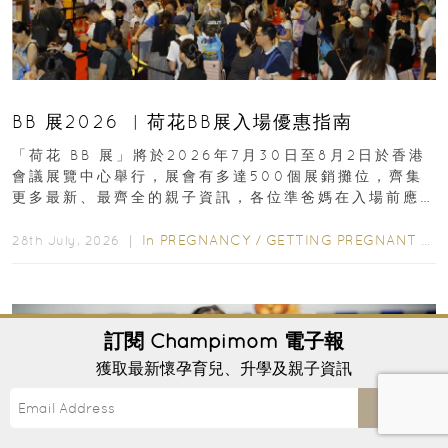
BB 展2026 ︳荷花BB展入場優惠指南
「荷花 BB 展」將於2026年7月30日至8月2日於香港
會議展覽中心舉行，展會有多達500個展銷攤位，齊集
更多最新、最齊全的親子資訊，各位準爸媽在入場前應
先閱讀購物指南...
In
PREGNANCY
/
GETTING PREGNANT
/
P
28th July, 2026 ｜
訂閱
Champimom
電子報
獲取最新懷孕育兒、升學及親子資訊
Send