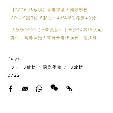
國理工必看
【2026 IB放榜】香港加拿大國際學校
CDNIS誕3位IB狀元：48%學生考獲40分以
上、公開滿分學霸6個備考心得
IB放榜2026（不斷更新）｜最少74名IB狀元
誕生，為港爭光！來自全港IB強校：滬江維多
利亞學校、英基學校協會、香港加拿大國際學
校、拔萃男書院、聖保羅男女中學、聖士提反
Tags :
書院、保良局蔡繼有學校、保良局顏寶鈴書
IB
/
IB放榜
/
國際學校
/
IB放榜
院、新加坡國際學校、弘立書院、墨爾文國際
2022
學校和德瑞國際學校