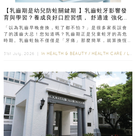
【乳齒期是幼兒防蛀關鍵期 】乳齒蛀牙影響發
育與學習？養成良好口腔習慣， 舒適達 強化琺
瑯質 兒童牙膏防護指南
「以為乳齒早晚會換，蛀了都不怕？」是很多家長誤會
了的護齒大忌！您知道嗎？乳齒期正是兒童蛀牙的高危
時期。乳齒蛀蝕不僅僅是「牙痛」那麼簡單，就算換恆
齒也有影響！後果將如骨牌效應般...
In
HEALTH & BEAUTY
/
HEALTH CARE
/
LIFESTYLE
31st July, 2026 ｜