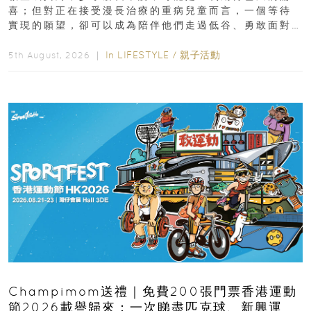
喜；但對正在接受漫長治療的重病兒童而言，一個等待
實現的願望，卻可以成為陪伴他們走過低谷、勇敢面對
逆境的重要力量。▲ 願...
In
LIFESTYLE
/
親子活動
5th August, 2026 ｜
Champimom送禮｜免費200張門票香港運動
節2026載譽歸來：一次睇盡匹克球、新興運