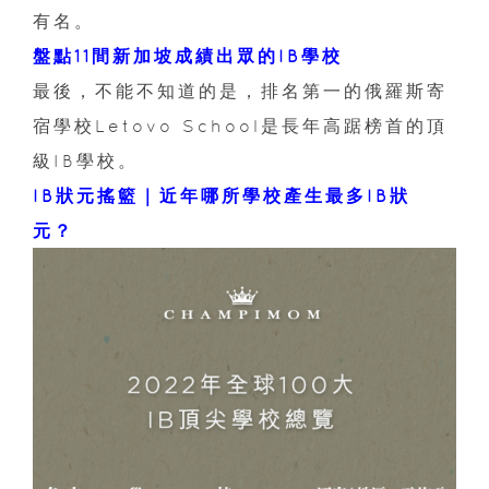
有名。
盤點11間新加坡成績出眾的IB學校
最後，不能不知道的是，排名第一的俄羅斯寄
宿學校Letovo School是長年高踞榜首的頂
級IB學校。
IB狀元搖籃｜近年哪所學校產生最多IB狀
元？