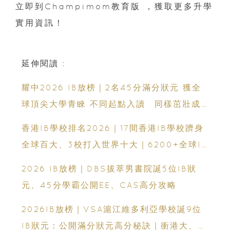
立即到Champimom教育版 ，獲取更多升學
實用資訊！
延伸閱讀 :
耀中2026 IB放榜｜2名45分滿分狀元 獲全
球頂尖大學青睞 不同起點入讀 同樣茁壯成
長 走向世界舞台
香港IB學校排名2026｜17間香港IB學校躋身
全球百大、3校打入世界十大｜6200+全球IB
學校、IB課程、IBDP完整攻略
2026 IB放榜｜DBS拔萃男書院誕5位IB狀
元、45分學霸公開EE、CAS高分攻略
2026IB放榜｜VSA滬江維多利亞學校誕9位
IB狀元：公開滿分狀元高分秘訣｜衝港大、帝