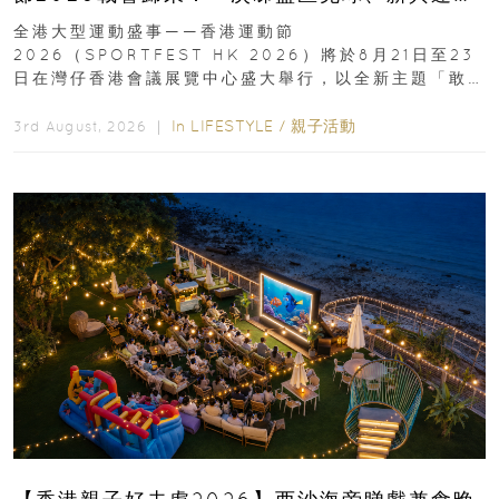
動、街舞比賽＋逾百運動品牌展覽
全港大型運動盛事——香港運動節
2026（SPORTFEST HK 2026）將於8月21日至23
日在灣仔香港會議展覽中心盛大舉行，以全新主題「敢
運動大排檔」登場，集合...
In
LIFESTYLE
/
親子活動
3rd August, 2026 ｜