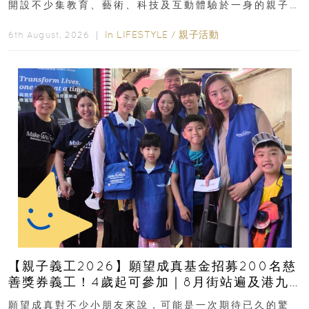
開設不少集教育、藝術、科技及互動體驗於一身的親子
好去處！暑假唔想再行商場...
In
LIFESTYLE
/
親子活動
6th August, 2026 ｜
【親子義工2026】願望成真基金招募200名慈
善獎券義工！4歲起可參加｜8月街站遍及港九
新界
願望成真對不少小朋友來說，可能是一次期待已久的驚