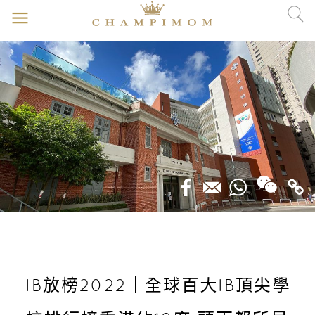
IB放榜2022｜全球百大IB頂尖學