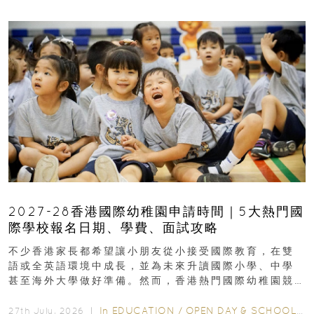
2027-28香港國際幼稚園申請時間｜5大熱門國
際學校報名日期、學費、面試攻略
不少香港家長都希望讓小朋友從小接受國際教育，在雙
語或全英語環境中成長，並為未來升讀國際小學、中學
甚至海外大學做好準備。然而，香港熱門國際幼稚園競
爭激烈，大部分學校會於入學前約一年開始接受申請...
In
EDUCATION
/
OPEN DAY & SCHOOL EVENTS
27th July, 2026 ｜