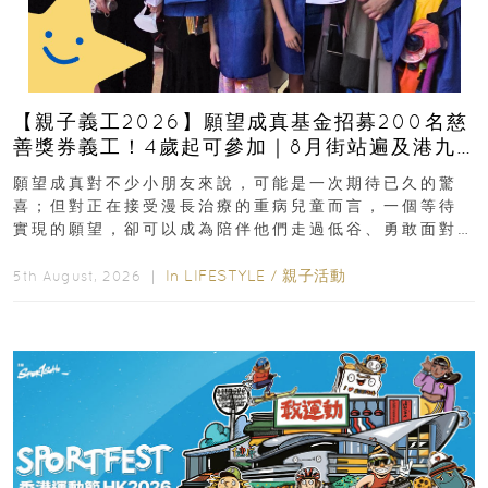
【親子義工2026】願望成真基金招募200名慈
善獎券義工！4歲起可參加｜8月街站遍及港九
新界
願望成真對不少小朋友來說，可能是一次期待已久的驚
喜；但對正在接受漫長治療的重病兒童而言，一個等待
實現的願望，卻可以成為陪伴他們走過低谷、勇敢面對
逆境的重要力量。▲ 願...
In
LIFESTYLE
/
親子活動
5th August, 2026 ｜