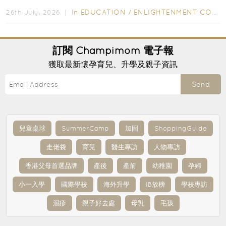
字，真正開始閱讀英文故事書時，仍然容易卡住...
In
EDUCATION
/
ENLIGHTENMENT CORNER
26th July, 2026 ｜
訂閱
Champimom
電子報
獲取最新懷孕育兒、升學及親子資訊
Send
兒童桌球
SummerCamp
加固
ShoppingGuide
走佬袋
育兒
醫生專訪
人物專訪
香港父母首選品牌
產後
產前
幼稚園
孕婦
小一入學
國際學校
海外升學
IB放榜
學校專訪
濕疹
親子好去處
母乳
毛孩