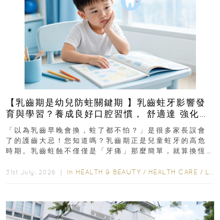
【乳齒期是幼兒防蛀關鍵期 】乳齒蛀牙影響發
育與學習？養成良好口腔習慣， 舒適達 強化琺
瑯質 兒童牙膏防護指南
「以為乳齒早晚會換，蛀了都不怕？」是很多家長誤會
了的護齒大忌！您知道嗎？乳齒期正是兒童蛀牙的高危
時期。乳齒蛀蝕不僅僅是「牙痛」那麼簡單，就算換恆
齒也有影響！後果將如骨牌效應般...
In
HEALTH & BEAUTY
/
HEALTH CARE
/
LIFESTYLE
31st July, 2026 ｜