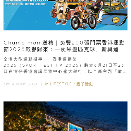
Champimom送禮｜免費200張門票香港運動
節2026載譽歸來：一次睇盡匹克球、新興運
動、街舞比賽＋逾百運動品牌展覽
全港大型運動盛事——香港運動節
2026（SPORTFEST HK 2026）將於8月21日至23
日在灣仔香港會議展覽中心盛大舉行，以全新主題「敢
運動大排檔」登場，集合...
In
LIFESTYLE
/
親子活動
3rd August, 2026 ｜