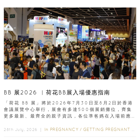
BB 展2026 ︳荷花BB展入場優惠指南
「荷花 BB 展」將於2026年7月30日至8月2日於香港
會議展覽中心舉行，展會有多達500個展銷攤位，齊集
更多最新、最齊全的親子資訊，各位準爸媽在入場前應
先閱讀購物指南...
In
PREGNANCY
/
GETTING PREGNANT
/
P
28th July, 2026 ｜