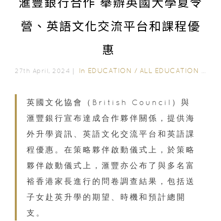
滙豐銀行合作 舉辦英國大學夏令
營、英語文化交流平台和課程優
惠
In
EDUCATION
/
ALL EDUCATION
/
EXT
27th April, 2024｜
英國文化協會（British Council）與
滙豐銀行宣布達成合作夥伴關係，提供海
外升學資訊、英語文化交流平台和英語課
程優惠。在策略夥伴啟動儀式上，於策略
夥伴啟動儀式上，滙豐亦公布了與多名富
裕香港家長進行的問卷調查結果，包括送
子女赴英升學的期望、時機和預計總開
支。