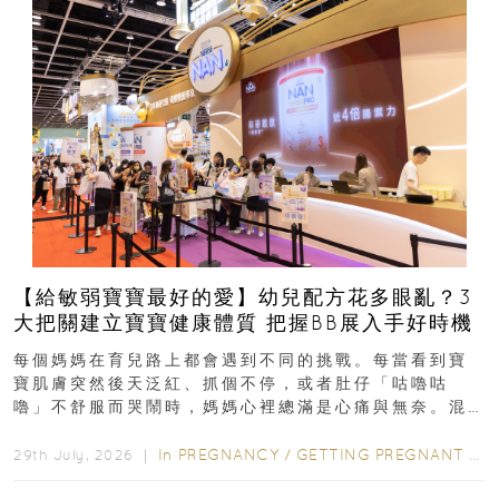
【給敏弱寶寶最好的愛】幼兒配方花多眼亂？3
大把關建立寶寶健康體質 把握BB展入手好時機
每個媽媽在育兒路上都會遇到不同的挑戰。每當看到寶
寶肌膚突然後天泛紅、抓個不停，或者肚仔「咕嚕咕
嚕」不舒服而哭鬧時，媽媽心裡總滿是心痛與無奈。混
合餵養揀奶粉？選擇幼兒配...
In
PREGNANCY
/
GETTING PREGNANT
/
P
29th July, 2026 ｜