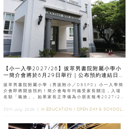
【小一入學2027/28】拔萃男書院附屬小學小
一簡介會將於8月29日舉行｜公布預約連結日期
｜更設有網上重溫
拔萃男書院附屬小學（男拔附小／DBSPD）小一入學簡
介會即將開放預約！簡介會每年均備受家長關注，入場
名額「瘋搶」。如果家長正準備為小朋友報考2027/28
學年小一，想...
In
EDUCATION
/
OPEN DAY & SCHOOL EVENTS
30th July, 2026 ｜