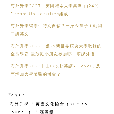
海外升學2023｜英國羅素大學集團 由24間
Dream Universities組成
海外升學留學生特別自信？一招令孩子主動開
口講英文
海外升學2023｜獲25間世界頂尖大學取錄的
全能學霸 最鼓勵小朋友參加哪一項課外活
動？
海外升學2022｜由IB改赴英讀A-Level，反
而增加大學讀醫的機會？
Tags :
海外升學
/
英國文化協會（British
Council）
/
滙豐銀