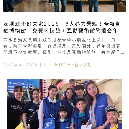
深圳親子好去處2026｜8大必去景點！全新自
然博物館＋免費科技館＋互動藝術館附適合年
齡、交通、門票、開放時間
不少香港家長周末或假期都會帶小朋友北上深圳一日
遊，除了大型商場、遊樂場及主題樂園外，近年深圳更
開設不少集教育、藝術、科技及互動體驗於一身的親子
好去處！暑假唔想再行商場...
In
LIFESTYLE
/
親子活動
6th August, 2026 ｜