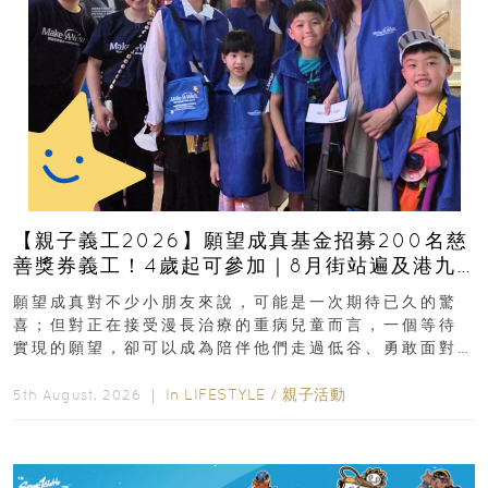
【親子義工2026】願望成真基金招募200名慈
善獎券義工！4歲起可參加｜8月街站遍及港九
新界
願望成真對不少小朋友來說，可能是一次期待已久的驚
喜；但對正在接受漫長治療的重病兒童而言，一個等待
實現的願望，卻可以成為陪伴他們走過低谷、勇敢面對
逆境的重要力量。▲ 願...
In
LIFESTYLE
/
親子活動
5th August, 2026 ｜