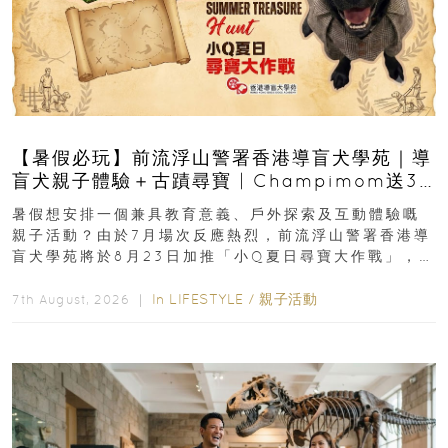
【暑假必玩】前流浮山警署香港導盲犬學苑｜導
盲犬親子體驗＋古蹟尋寶 | Champimom送3
組免費名額
暑假想安排一個兼具教育意義、戶外探索及互動體驗嘅
親子活動？由於7月場次反應熱烈，前流浮山警署香港導
盲犬學苑將於8月23日加推「小Q夏日尋寶大作戰」，家
長與小朋友可以走進前流浮山警署...
In
LIFESTYLE
/
親子活動
7th August, 2026 ｜