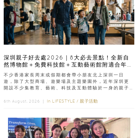
深圳親子好去處2026｜8大必去景點！全新自
然博物館＋免費科技館＋互動藝術館附適合年
齡、交通、門票、開放時間
不少香港家長周末或假期都會帶小朋友北上深圳一日
遊，除了大型商場、遊樂場及主題樂園外，近年深圳更
開設不少集教育、藝術、科技及互動體驗於一身的親子
好去處！暑假唔想再行商場...
In
LIFESTYLE
/
親子活動
6th August, 2026 ｜