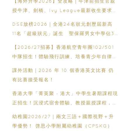
【海外升學2026】全攻略｜牛津前招生官親
授牛津、劍橋、Ivy League最新收生要求｜
免費海外升學講座
DSE放榜2026｜全港24名狀元創歷屆新高
11名「超級狀元」誕生 聖保羅男女中學佔3
人
【2026/27招募】香港航空青年團102/501
中隊招生！體驗飛行訓練、培養青少年自律與
領袖能力
課外活動｜2026 年 10 個香港英文比賽 仍
有比賽接受報名！
香港大學「菁英聚 ‧ 港大」中學生暑期課程現
正招生！沉浸式宿舍體驗、教授親授課程，助
子女領先升大學起跑線！
幼稚園2026/27｜兩文三語＋國際視野＋升
學優勢！ 啓思小學附屬幼稚園（CPSKG）