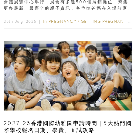
會議展覽中心舉行，展會有多達500個展銷攤位，齊集
更多最新、最齊全的親子資訊，各位準爸媽在入場前應
先閱讀購物指南...
In
PREGNANCY
/
GETTING PREGNANT
/
P
28th July, 2026 ｜
2027-28香港國際幼稚園申請時間｜5大熱門國
際學校報名日期、學費、面試攻略