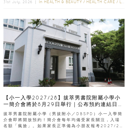
In
HEALTH & BEAUTY
/
HEALTH CARE
/
LIFESTYLE
31st July, 2026 ｜
【小一入學2027/28】拔萃男書院附屬小學小
一簡介會將於8月29日舉行｜公布預約連結日期
｜更設有網上重溫
拔萃男書院附屬小學（男拔附小／DBSPD）小一入學簡
介會即將開放預約！簡介會每年均備受家長關注，入場
名額「瘋搶」。如果家長正準備為小朋友報考2027/28