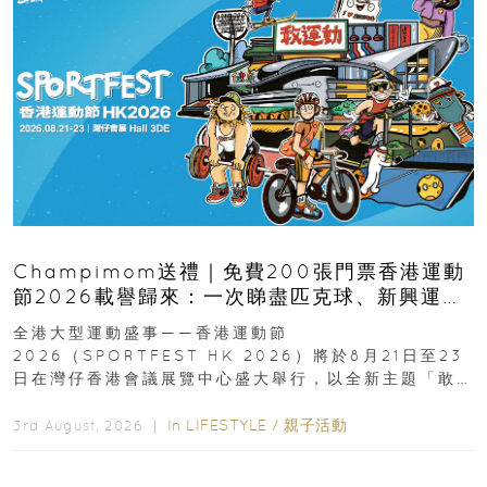
Champimom送禮｜免費200張門票香港運動
節2026載譽歸來：一次睇盡匹克球、新興運
動、街舞比賽＋逾百運動品牌展覽
全港大型運動盛事——香港運動節
2026（SPORTFEST HK 2026）將於8月21日至23
日在灣仔香港會議展覽中心盛大舉行，以全新主題「敢
運動大排檔」登場，集合...
In
LIFESTYLE
/
親子活動
3rd August, 2026 ｜