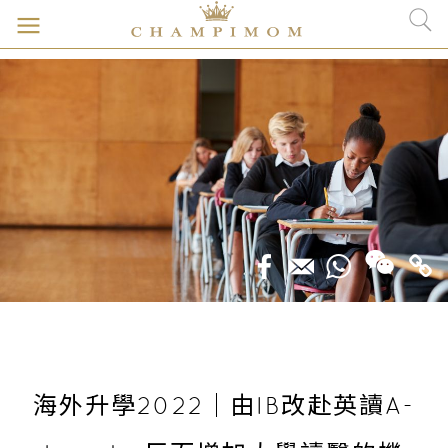
海外升學2022｜由IB改赴英讀A-