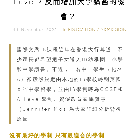
Level，反而增加大學讀醫的機
會？
In
EDUCATION
/
ADMISSION
4th November, 2022｜
國際文憑IB課程近年在香港大行其道，不
少家長都希望把子女送入IB幼稚園、小學
和中學讀書。不過，一名中一學生（化名
A）卻毅然決定由本地的IB學校轉到英國
寄宿中學留學，並由IB學制轉為GCSE和
A-Level學制。資深教育家馬賢慧
（Jennifer Ma）為大家詳細分析背後
原因。
沒有最好的學制 只有最適合的學制