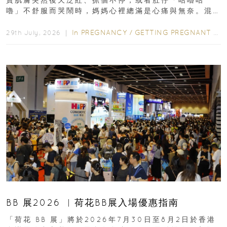
寶肌膚突然後天泛紅、抓個不停，或者肚仔「咕嚕咕
嚕」不舒服而哭鬧時，媽媽心裡總滿是心痛與無奈。混
合餵養揀奶粉？選擇幼兒配...
In
PREGNANCY
/
GETTING PREGNANT
/
P
29th July, 2026 ｜
BB 展2026 ︳荷花BB展入場優惠指南
「荷花 BB 展」將於2026年7月30日至8月2日於香港