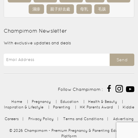
濕疹
親子好去處
母乳
毛孩
Champimom
Newsletter
With exclusive updates and deals
Send
Follow Champimom :
Home
|
Pregnancy
|
Education
|
Health & Beauty
|
Inspiration & Lifestyle
|
Parenting
|
HK Parents Award
|
Kiddie
Careers
|
Privacy Policy
|
Terms and Conditions
|
Advertising
© 2026
Champimom
- Premium Pregnancy & Parenting Education
Platform