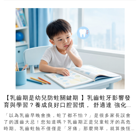
【乳齒期是幼兒防蛀關鍵期 】乳齒蛀牙影響發
育與學習？養成良好口腔習慣， 舒適達 強化琺
瑯質 兒童牙膏防護指南
「以為乳齒早晚會換，蛀了都不怕？」是很多家長誤會
了的護齒大忌！您知道嗎？乳齒期正是兒童蛀牙的高危
時期。乳齒蛀蝕不僅僅是「牙痛」那麼簡單，就算換恆
齒也有影響！後果將如骨牌效應般...