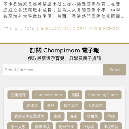
不少香港家長都希望讓小朋友從小接受國際教育，在雙
語或全英語環境中成長，並為未來升讀國際小學、中學
甚至海外大學做好準備。然而，香港熱門國際幼稚園競
爭激烈，大部分學校會於入學前約一年開始接受申請...
In
EDUCATION
/
OPEN DAY & SCHOOL EVENTS
27th July, 2026 ｜
訂閱
Champimom
電子報
獲取最新懷孕育兒、升學及親子資訊
Send
兒童桌球
SummerCamp
加固
ShoppingGuide
走佬袋
育兒
醫生專訪
人物專訪
香港父母首選品牌
產後
產前
幼稚園
孕婦
小一入學
國際學校
海外升學
IB放榜
學校專訪