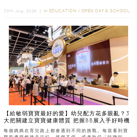
學年小一，想...
In
EDUCATION
/
OPEN DAY & SCHOOL EVENTS
30th July, 2026 ｜
【給敏弱寶寶最好的愛】幼兒配方花多眼亂？3
大把關建立寶寶健康體質 把握BB展入手好時機
每個媽媽在育兒路上都會遇到不同的挑戰。每當看到寶