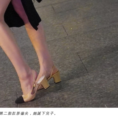
年第二胎肚形偏尖，她誕下兒子。