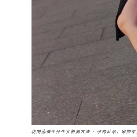
坊間流傳生仔生女檢測方法 - 孕婦肚形。宋熙