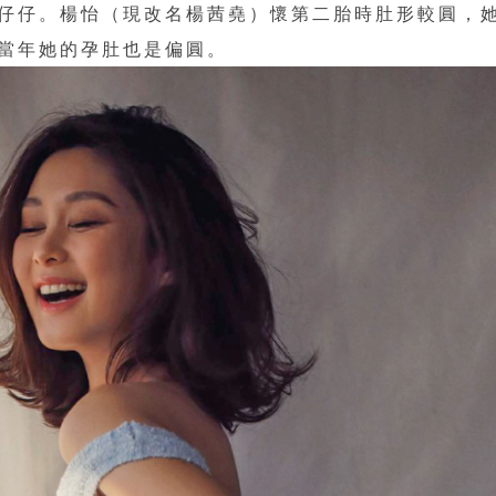
仔仔。楊怡（現改名楊茜堯）懷第二胎時肚形較圓，
當年她的孕肚也是偏圓。