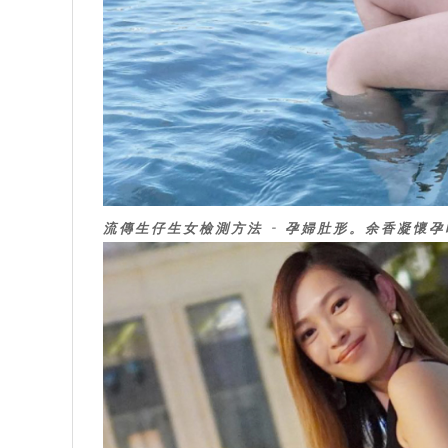
流傳生仔生女檢測方法 - 孕婦肚形。余香凝懷