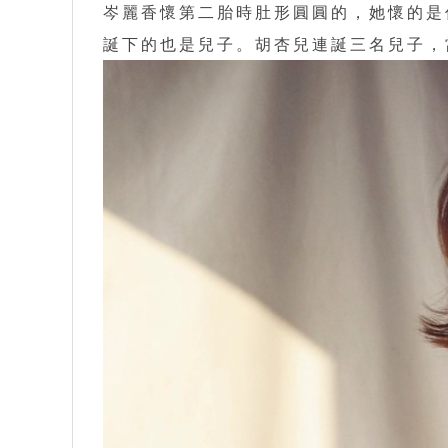
岑麗香懷第二胎時肚形圓圓的，她懷的是
誕下的也是兒子。胡杏兒連誕三名兒子，