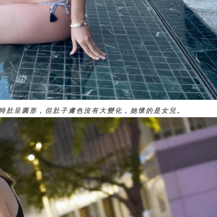
孕時肚呈圓形，但肚子膚色沒有大變化，她懷的是女兒。