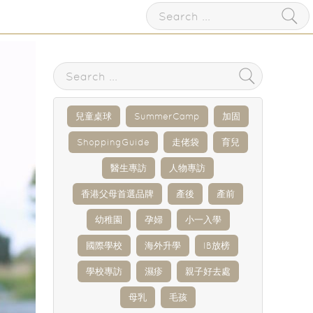
兒童桌球
SummerCamp
加固
ShoppingGuide
走佬袋
育兒
醫生專訪
人物專訪
香港父母首選品牌
產後
產前
幼稚園
孕婦
小一入學
國際學校
海外升學
IB放榜
學校專訪
濕疹
親子好去處
母乳
毛孩