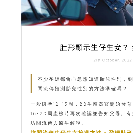
肚形顯示生仔生女？
21st October, 202
不少孕媽都會心急想知道胎兒性別，到
間流傳預測胎兒性別的方法準確嗎？
一般懷孕12-13周，BB生殖器官開始
16-20周產檢時再次確認並告知父母。
坊間流傳與醫生解說。
坊間流傳生仔生女檢測方法 - 孕婦肚形