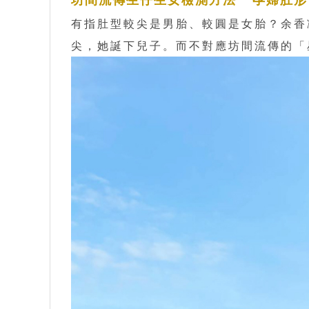
有指肚型較尖是男胎、較圓是女胎？余香
尖，她誕下兒子。而不對應坊間流傳的「