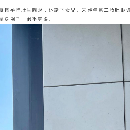
凝懷孕時肚呈圓形，她誕下女兒。宋熙年第二胎肚形
星級例子」似乎更多。