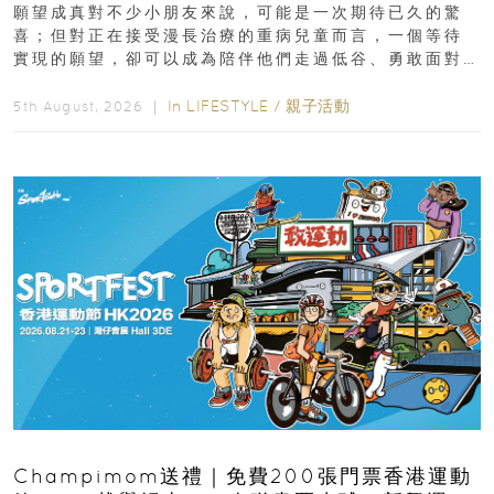
新界
願望成真對不少小朋友來說，可能是一次期待已久的驚
喜；但對正在接受漫長治療的重病兒童而言，一個等待
實現的願望，卻可以成為陪伴他們走過低谷、勇敢面對
逆境的重要力量。▲ 願...
In
LIFESTYLE
/
親子活動
5th August, 2026 ｜
Champimom送禮｜免費200張門票香港運動