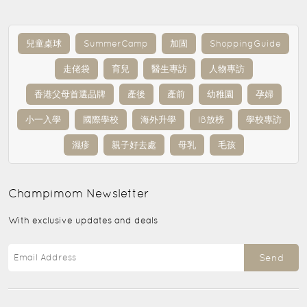
兒童桌球
SummerCamp
加固
ShoppingGuide
走佬袋
育兒
醫生專訪
人物專訪
香港父母首選品牌
產後
產前
幼稚園
孕婦
小一入學
國際學校
海外升學
IB放榜
學校專訪
濕疹
親子好去處
母乳
毛孩
Champimom
Newsletter
With exclusive updates and deals
Send