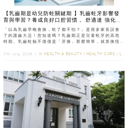
【乳齒期是幼兒防蛀關鍵期 】乳齒蛀牙影響發
育與學習？養成良好口腔習慣， 舒適達 強化琺
瑯質 兒童牙膏防護指南
「以為乳齒早晚會換，蛀了都不怕？」是很多家長誤會
了的護齒大忌！您知道嗎？乳齒期正是兒童蛀牙的高危
時期。乳齒蛀蝕不僅僅是「牙痛」那麼簡單，就算換恆
齒也有影響！後果將如骨牌效應般...
In
HEALTH & BEAUTY
/
HEALTH CARE
/
LIFESTYLE
31st July, 2026 ｜