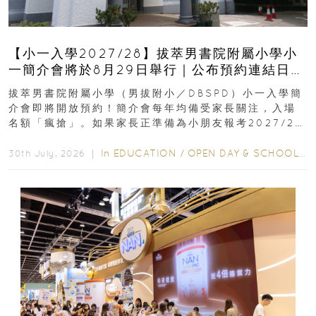
【小一入學2027/28】拔萃男書院附屬小學小
一簡介會將於8月29日舉行｜公布預約連結日期
｜更設有網上重溫
拔萃男書院附屬小學（男拔附小／DBSPD）小一入學簡
介會即將開放預約！簡介會每年均備受家長關注，入場
名額「瘋搶」。如果家長正準備為小朋友報考2027/28
學年小一，想...
In
EDUCATION
/
OPEN DAY & SCHOOL EVENTS
30th July, 2026 ｜