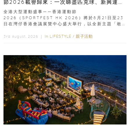
節2026載譽歸來：一次睇盡匹克球、新興運
動、街舞比賽＋逾百運動品牌展覽
全港大型運動盛事——香港運動節
2026（SPORTFEST HK 2026）將於8月21日至23
日在灣仔香港會議展覽中心盛大舉行，以全新主題「敢
運動大排檔」登場，集合...
In
LIFESTYLE
/
親子活動
3rd August, 2026 ｜