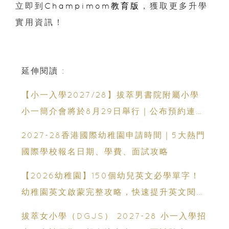
立即到
Champimom教育版
，獲取更多升學
實用資訊！
延伸閱讀 :
【小一入學2027/28】拔萃男書院附屬小學
小一簡介會將於8月29日舉行｜公布預約連結
日期｜更設有網上重溫
2027-28香港國際幼稚園申請時間｜5大熱門
國際學校報名日期、學費、面試攻略
【2026幼稚園】150個幼兒英文必學單字！
幼稚園英文啟蒙完整攻略，快速提升英文閱讀
能力
拔萃女小學（DGJS） 2027-28 小一入學招