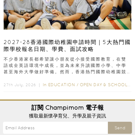
2027-28香港國際幼稚園申請時間｜5大熱門國
際學校報名日期、學費、面試攻略
不少香港家長都希望讓小朋友從小接受國際教育，在雙
語或全英語環境中成長，並為未來升讀國際小學、中學
甚至海外大學做好準備。然而，香港熱門國際幼稚園競
爭激烈，大部分學校會於入學前約一年開始接受申請...
In
EDUCATION
/
OPEN DAY & SCHOOL EVENTS
27th July, 2026 ｜
訂閱
Champimom
電子報
獲取最新懷孕育兒、升學及親子資訊
Send