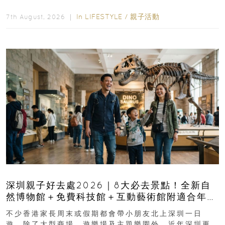
長與小朋友可以走進前流浮山警署...
In
LIFESTYLE
/
親子活動
7th August, 2026 ｜
深圳親子好去處2026｜8大必去景點！全新自
然博物館＋免費科技館＋互動藝術館附適合年
齡、交通、門票、開放時間
不少香港家長周末或假期都會帶小朋友北上深圳一日
遊，除了大型商場、遊樂場及主題樂園外，近年深圳更