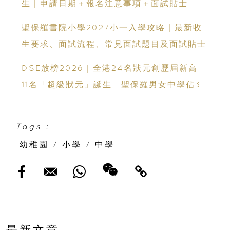
生｜申請日期＋報名注意事項＋面試貼士
聖保羅書院小學2027小一入學攻略｜最新收
生要求、面試流程、常見面試題目及面試貼士
DSE放榜2026｜全港24名狀元創歷屆新高
11名「超級狀元」誕生 聖保羅男女中學佔3
人
Tags :
幼稚園
/
小學
/
中學