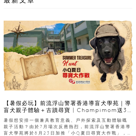
最新文章
【暑假必玩】前流浮山警署香港導盲犬學苑｜導
盲犬親子體驗＋古蹟尋寶 | Champimom送3
組免費名額
暑假想安排一個兼具教育意義、戶外探索及互動體驗嘅
親子活動？由於7月場次反應熱烈，前流浮山警署香港導
盲犬學苑將於8月23日加推「小Q夏日尋寶大作戰」，家