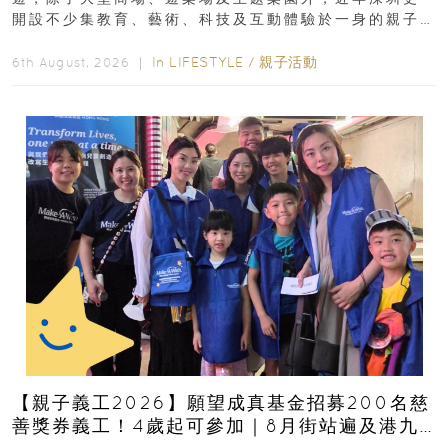
開設不少集教育、藝術、科技及互動體驗於一身的親子
好去處！暑假唔想再行商場...
In
LIFESTYLE
/
親子活動
6th August, 2026 ｜
【親子義工2026】願望成真基金招募200名慈
善獎券義工！4歲起可參加｜8月街站遍及港九