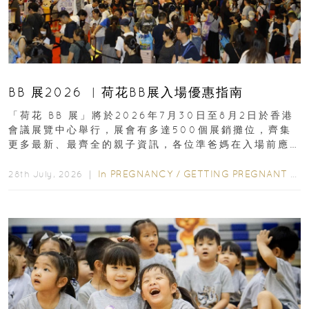
BB 展2026 ︳荷花BB展入場優惠指南
「荷花 BB 展」將於2026年7月30日至8月2日於香港
會議展覽中心舉行，展會有多達500個展銷攤位，齊集
更多最新、最齊全的親子資訊，各位準爸媽在入場前應
先閱讀購物指南...
In
PREGNANCY
/
GETTING PREGNANT
/
P
28th July, 2026 ｜