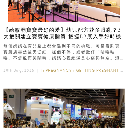
【給敏弱寶寶最好的愛】幼兒配方花多眼亂？3
大把關建立寶寶健康體質 把握BB展入手好時機
每個媽媽在育兒路上都會遇到不同的挑戰。每當看到寶
寶肌膚突然後天泛紅、抓個不停，或者肚仔「咕嚕咕
嚕」不舒服而哭鬧時，媽媽心裡總滿是心痛與無奈。混
合餵養揀奶粉？選擇幼兒配...
In
PREGNANCY
/
GETTING PREGNANT
/
P
29th July, 2026 ｜